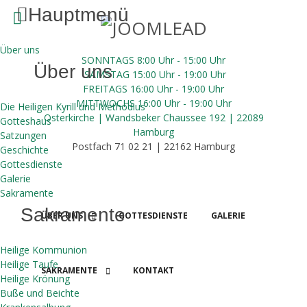
Hauptmenü
Über uns
SONNTAGS 8:00 Uhr - 15:00 Uhr
Über uns
SAMSTAG 15:00 Uhr - 19:00 Uhr
FREITAGS 16:00
Uhr
- 19:00 Uhr
MITTWOCHS 16:00
Uhr
- 19:00 Uhr
Die Heiligen Kyrill und Methodius
Osterkirche | Wandsbeker Chaussee 192 | 22089
Gotteshaus
Hamburg
Satzungen
Postfach 71 02 21 | 22162 Hamburg
Geschichte
Gottesdienste
Galerie
Sakramente
Sakramente
ÜBER UNS
GOTTESDIENSTE
GALERIE
Heilige Kommunion
Heilige Taufe
SAKRAMENTE
KONTAKT
Heilige Krönung
SPENDEN
Buße und Beichte