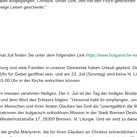
igkeit aufgegangen, Christus, unser Gott, und hat den Fluch gebroch
wige Leben geschenkt."
at Juli finden Sie unter dem folgenden Link
https://www.bulgarische-k
mburg und viele Familien in unserer Gemeinde haben Urlaub geplant. De
hr für Gebet geöffnet sein, und am 23. Juli (Sonntag) wird keine hl. L
15.00 Uhr in der Kirche entrichten können.
m meisten verehrten Heiligen. Der 1. Juli ist der Tag der heiligen Br
und dem Wort des Erlösers folgten: "Umsonst habt ihr empfangen, umso
den Menschen und ihren festen Glauben bei Gott als "unentgeltlich die 
zpatronen der bulgarisch-orthodoxen Mission in der Stadt Bremen Deshal
esterholzstraße 17, 28309 Bremen, hl. Liturgie. Und wir sind zu diese
ya, die große Märtyrerin, die für ihren Glauben an Christus schrecklic