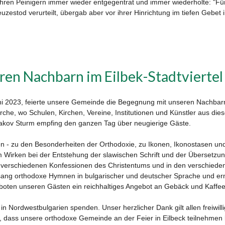
 ihren Peinigern immer wieder entgegentrat und immer wiederholte: "Fü
zestod verurteilt, übergab aber vor ihrer Hinrichtung im tiefen Gebet i
en Nachbarn im Eilbek-Stadtviertel
2023, feierte unsere Gemeinde die Begegnung mit unseren Nachbarn 
che, wo Schulen, Kirchen, Vereine, Institutionen und Künstler aus die
akov Sturm empfing den ganzen Tag über neugierige Gäste.
gen - zu den Besonderheiten der Orthodoxie, zu Ikonen, Ikonostasen un
m Wirken bei der Entstehung der slawischen Schrift und der Übersetzun
en verschiedenen Konfessionen des Christentums und in den verschied
sang orthodoxe Hymnen in bulgarischer und deutscher Sprache und er
 boten unseren Gästen ein reichhaltiges Angebot an Gebäck und Kaf
in Nordwestbulgarien spenden. Unser herzlicher Dank gilt allen freiwilli
 dass unsere orthodoxe Gemeinde an der Feier in Eilbeck teilnehmen 