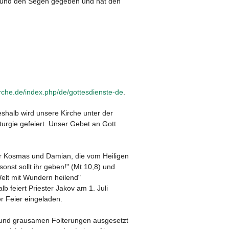
en und den Segen gegeben und hat den
irche.de/index.php/de/gottesdienste-de
.
shalb wird unsere Kirche unter der
iturgie gefeiert. Unser Gebet an Gott
üder Kosmas und Damian, die vom Heiligen
nst sollt ihr geben!" (Mt 10,8) und
Welt mit Wundern heilend"
b feiert Priester Jakov am 1. Juli
r Feier eingeladen.
hen und grausamen Folterungen ausgesetzt