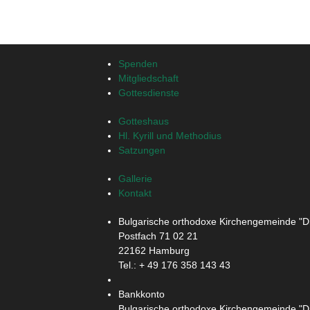
Spenden
Mitgliedschaft
Gottesdienste
Gotteshaus
Hl. Kyrill und Methodius
Satzungen
Gallerie
Kontakt
Bulgarische orthodoxe Kirchengemeinde "Di
Postfach 71 02 21
22162 Hamburg
Tel.: + ‭49 176 358 143 43‬
Bankkonto
Bulgarische orthodoxe Kirchengemeinde "Di