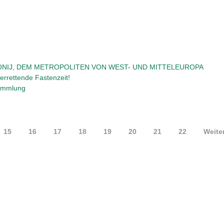
ONIJ, DEM METROPOLITEN VON WEST- UND MITTELEUROPA
errettende Fastenzeit!
sammlung
15
16
17
18
19
20
21
22
Weite