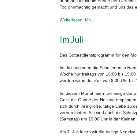
denn aus dir ist die Sonne der Gerecht
Tod ohnmächtig gemacht und uns das e
Weiterlesen: Мit...
Im Juli
Das Gottestdienstprogramm für den Mon
Im Juli beginnen die Schulferien in Ha
Woche nur freitags von 16:00 bis 19:00 U
werden wir in der Zeit von 9.00 Uhr bis 
Im diesem Monat feiern wir einige der a
Geist die Gnade der Heilung empfingen 
sich durch ihre große, tätige Liebe zu 
verherrlichten. Sie sind auch die Schut
(Samstag) um 10:00 Uhr in der Kleinen W
Am 7. Juli feiern wir die heilige Nedel