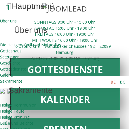
Hauptmenü
Über uns
SONNTAGS 8:00 Uhr - 15:00 Uhr
SAMSTAG 15:00 Uhr - 19:00 Uhr
Über uns
FREITAGS 16:00
Uhr
- 19:00 Uhr
MITTWOCHS 16:00
Uhr
- 19:00 Uhr
Die Heiligen Kyrill und Methodius
Osterkirche | Wandsbeker Chaussee 192 | 22089
Gotteshaus
Hamburg
Satzungen
Postfach 71 02 21 | 22162 Hamburg
Geschichte
GOTTESDIENSTE
Gottesdienste
Galerie
Sakramente
DE
BG
Sakramente
KALENDER
Heilige Kommunion
Heilige Taufe
Heilige Krönung
Buße und Beichte