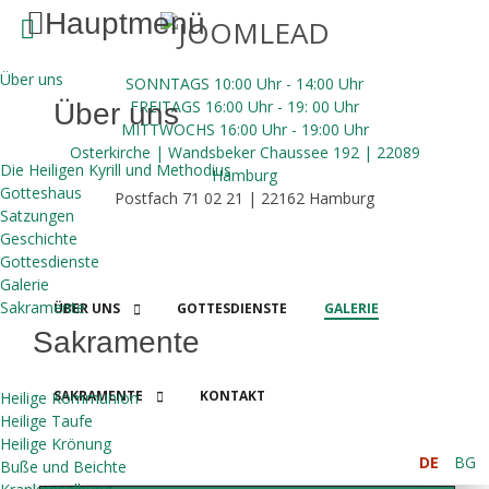
Hauptmenü
Über uns
SONNTAGS 10:00 Uhr - 14:00 Uhr
FREITAGS 16:00
Uhr
- 19: 00 Uhr
Über uns
MITTWOCHS 16:00
Uhr
- 19:00 Uhr
Osterkirche | Wandsbeker Chaussee 192 | 22089
Die Heiligen Kyrill und Methodius
Hamburg
Gotteshaus
Postfach 71 02 21 | 22162 Hamburg
Satzungen
Geschichte
Gottesdienste
Galerie
Sakramente
ÜBER UNS
GOTTESDIENSTE
GALERIE
Sakramente
SAKRAMENTE
KONTAKT
Heilige Kommunion
SPENDEN
Heilige Taufe
Heilige Krönung
DE
BG
Buße und Beichte