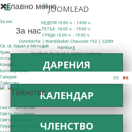
Главно меню
За нас
НЕДЕЛЯ 10:00
ч.
- 14:00 ч.
ПЕТЪК
16:00
ч.
- 19:00 ч.
За нас
СРЯДА
16:00
ч.
- 19:00 ч.
Osterkirche | Wandsbeker Chaussee 192 | 22089
Св. св. Кирил и Методий
Hamburg
Храм
Postfach 71 02 21 | 22162 Hamburg
Устави
ДАРЕНИЯ
Кондика
Богослужения
Галерия
DE
BG
Тайнства
Тайнства
КАЛЕНДАР
Свето Причастие
Свето Кръщение
Свето Венчание
ЧЛЕНСТВО
Покаяние и изповед