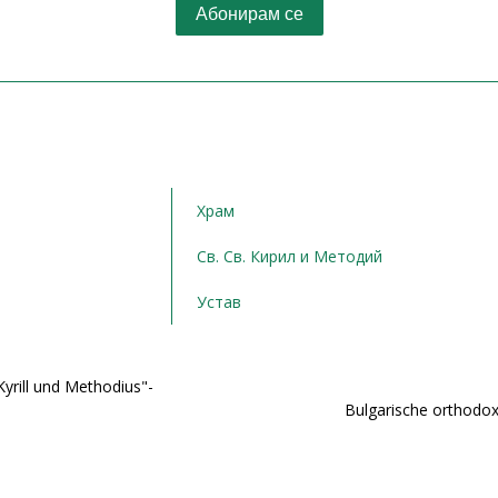
Храм
Св. Св. Кирил и Методий
Устав
yrill und Methodius"-
Bulgarische orthodox