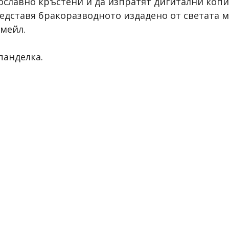
ославно кръстени и да изпратят дигитални копи
едставя бракоразводното издадено от светата 
имейл.
панделка.