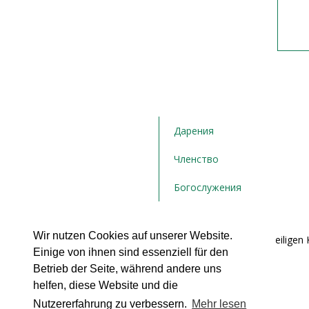
Дарения
Членство
Богослужения
Wir nutzen Cookies auf unserer Website.
Bulgarische orthodoxe Kirchengemeinde "Die Heiligen K
Einige von ihnen sind essenziell für den
Hamburg e.V.
Postfach 71 02 21
Betrieb der Seite, während andere uns
22162 Hamburg
helfen, diese Website und die
Tel.: + ‭49 176 358 143 43‬
Nutzererfahrung zu verbessern.
Mehr lesen