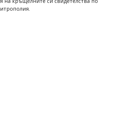
я на кръщелните си свидетелства по
митрополия.