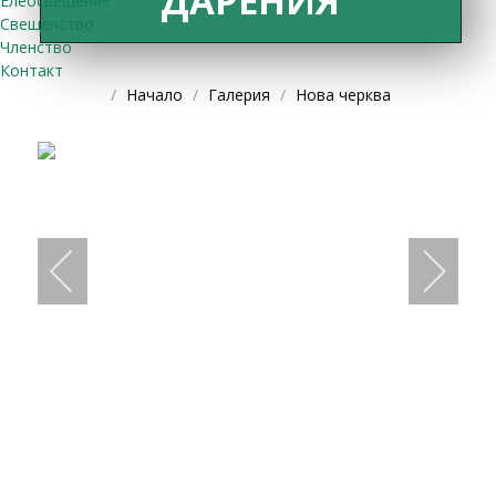
ДАРЕНИЯ
Елеосвещение
Свещенство
Членство
Контакт
Начало
Галерия
Нова черква