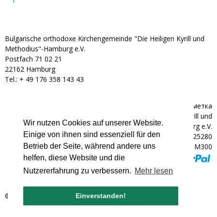
Bulgarische orthodoxe Kirchengemeinde "Die Heiligen Kyrill und
Methodius"-Hamburg e.V.
Postfach 71 02 21
22162 Hamburg
Tel.: + ‭49 176 358 143 43‬
Банкова сметка
Bulgarische orthodoxe Kirchengemeinde "Die Heiligen Kyrill und
Wir nutzen Cookies auf unserer Website.
Methodius"-Hamburg e.V.
Einige von ihnen sind essenziell für den
IBAN: DE92200300000602025280
BIC: HYVEDEMM300
Betrieb der Seite, während andere uns
helfen, diese Website und die
Nutzererfahrung zu verbessern.
Mehr lesen
© 2007 - 2026 bulgarische-kirche.de
Einverstanden!