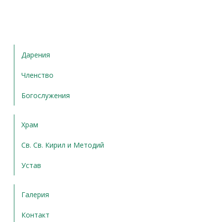
Дарения
Членство
Богослужения
Храм
Св. Св. Кирил и Методий
Устав
Галерия
Контакт