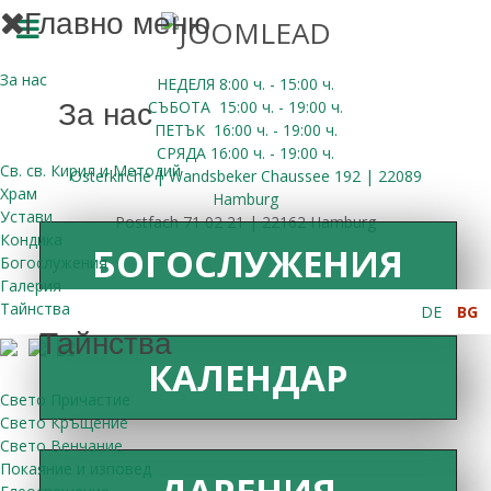
Главно меню
За нас
НЕДЕЛЯ 8:00
ч.
- 15:00 ч.
СЪБОТА
15:00
ч.
- 19:00 ч.
За нас
ПЕТЪК
16:00
ч.
- 19:00 ч.
СРЯДА
16:00
ч.
- 19:00 ч.
Св. св. Кирил и Методий
Osterkirche | Wandsbeker Chaussee 192 | 22089
Храм
Hamburg
Устави
Postfach 71 02 21 | 22162 Hamburg
Кондика
БОГОСЛУЖЕНИЯ
Богослужения
Галерия
Тайнства
DE
BG
Тайнства
КАЛЕНДАР
Свето Причастие
Свето Кръщение
Свето Венчание
Покаяние и изповед