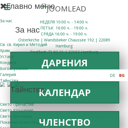
Главно меню
За нас
НЕДЕЛЯ 10:00
ч.
- 14:00 ч.
ПЕТЪК
16:00
ч.
- 19:00 ч.
За нас
СРЯДА
16:00
ч.
- 19:00 ч.
Osterkirche | Wandsbeker Chaussee 192 | 22089
Св. св. Кирил и Методий
Hamburg
Храм
Postfach 71 02 21 | 22162 Hamburg
Устави
ДАРЕНИЯ
Кондика
Богослужения
Галерия
DE
BG
Тайнства
Тайнства
КАЛЕНДАР
Свето Причастие
Свето Кръщение
Свето Венчание
ЧЛЕНСТВО
Покаяние и изповед