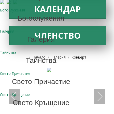
КАЛЕНДАР
Богослужения
Богослужения
Галерия
ЧЛЕНСТВО
Галерия
Тайнства
Начало
Галерия
Kонцерт
Тайнства
Свето Причастие
Свето Причастие
Свето Кръщение
Свето Кръщение