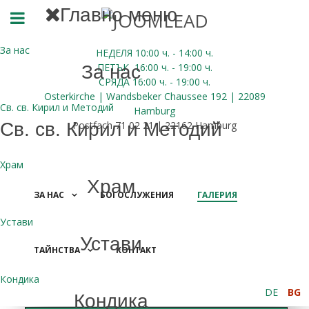
Главно меню
За нас
НЕДЕЛЯ 10:00
ч.
- 14:00 ч.
ПЕТЪК
16:00
ч.
- 19:00 ч.
За нас
СРЯДА
16:00
ч.
- 19:00 ч.
Osterkirche | Wandsbeker Chaussee 192 | 22089
Св. св. Кирил и Методий
Hamburg
Св. св. Кирил и Методий
Postfach 71 02 21 | 22162 Hamburg
Храм
Храм
ЗА НАС
БОГОСЛУЖЕНИЯ
ГАЛЕРИЯ
Устави
Устави
ТАЙНСТВА
КОНТАКТ
ДАРЕНИЯ
Кондика
DE
BG
Кондика