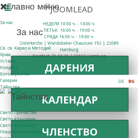
Главно меню
За нас
НЕДЕЛЯ 10:00
ч.
- 14:00 ч.
ПЕТЪК
16:00
ч.
- 19:00 ч.
За нас
СРЯДА
16:00
ч.
- 19:00 ч.
Osterkirche | Wandsbeker Chaussee 192 | 22089
Св. св. Кирил и Методий
Hamburg
Храм
Postfach 71 02 21 | 22162 Hamburg
Устави
ДАРЕНИЯ
Кондика
Богослужения
Галерия
DE
BG
Тайнства
Тайнства
КАЛЕНДАР
Свето Причастие
Свето Кръщение
Свето Венчание
ЧЛЕНСТВО
Покаяние и изповед