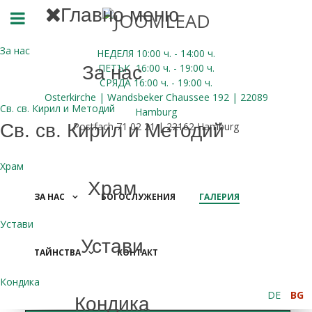
Главно меню
За нас
НЕДЕЛЯ 10:00
ч.
- 14:00 ч.
ПЕТЪК
16:00
ч.
- 19:00 ч.
За нас
СРЯДА
16:00
ч.
- 19:00 ч.
Osterkirche | Wandsbeker Chaussee 192 | 22089
Св. св. Кирил и Методий
Hamburg
Св. св. Кирил и Методий
Postfach 71 02 21 | 22162 Hamburg
Храм
Храм
ЗА НАС
БОГОСЛУЖЕНИЯ
ГАЛЕРИЯ
Устави
Устави
ТАЙНСТВА
КОНТАКТ
ДАРЕНИЯ
Кондика
DE
BG
Кондика