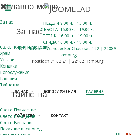
Главно меню
За нас
НЕДЕЛЯ 8:00
ч.
- 15:00 ч.
СЪБОТА
15:00
ч.
- 19:00 ч.
За нас
ПЕТЪК
16:00
ч.
- 19:00 ч.
СРЯДА
16:00
ч.
- 19:00 ч.
Св. св. Кирил и Методий
Osterkirche | Wandsbeker Chaussee 192 | 22089
Храм
Hamburg
Устави
Postfach 71 02 21 | 22162 Hamburg
Кондика
Богослужения
Галерия
Тайнства
ЗА НАС
БОГОСЛУЖЕНИЯ
ГАЛЕРИЯ
Тайнства
Свето Причастие
ТАЙНСТВА
КОНТАКТ
Свето Кръщение
ДАРЕНИЯ
Свето Венчание
Покаяние и изповед
DE
BG