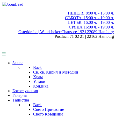
НЕДЕЛЯ 8:00
ч.
- 15:00 ч.
СЪБОТА
15:00
ч.
- 19:00 ч.
ПЕТЪК
16:00
ч.
- 19:00 ч.
СРЯДА
16:00
ч.
- 19:00 ч.
Osterkirche | Wandsbeker Chaussee 192 | 22089 Hamburg
Postfach 71 02 21 | 22162 Hamburg
За нас
Back
Св. св. Кирил и Методий
Храм
Устави
Кондика
Богослужения
Галерия
Тайнства
Back
Свето Причастие
Свето Кръщение