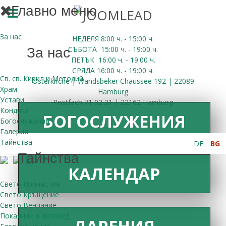
Главно меню
За нас
НЕДЕЛЯ 8:00
ч.
- 15:00 ч.
СЪБОТА
15:00
ч.
- 19:00 ч.
За нас
ПЕТЪК
16:00
ч.
- 19:00 ч.
СРЯДА
16:00
ч.
- 19:00 ч.
Св. св. Кирил и Методий
Osterkirche | Wandsbeker Chaussee 192 | 22089
Храм
Hamburg
Устави
Postfach 71 02 21 | 22162 Hamburg
Кондика
БОГОСЛУЖЕНИЯ
Богослужения
Галерия
Тайнства
DE
BG
Тайнства
КАЛЕНДАР
Свето Причастие
Свето Кръщение
Свето Венчание
Покаяние и изповед