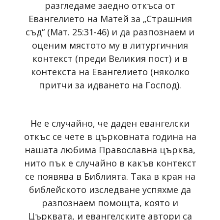
разгледаме заедно откъса от
Евангелието на Матей за „Страшния
съд“ (Мат. 25:31-46) и да разпознаем и
оценим мястото му в литургичния
контекст (преди Великия пост) и в
контекста на Евангелието (няколко
притчи за идването на Господ).
Не е случайно, че даден евангелски
откъс се чете в църковната година на
нашата любима Православна църква,
нито пък е случайно в какъв контекст
се появява в Библията. Така в края на
библейското изследване успяхме да
разпознаем помощта, която и
Църквата, и евангелските автори са