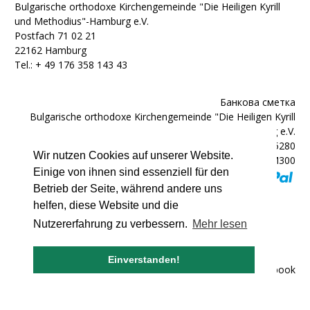
Bulgarische orthodoxe Kirchengemeinde "Die Heiligen Kyrill
und Methodius"-Hamburg e.V.
Postfach 71 02 21
22162 Hamburg
Tel.: + ‭49 176 358 143 43‬
Банкова сметка
Bulgarische orthodoxe Kirchengemeinde "Die Heiligen Kyrill
und Methodius"-Hamburg e.V.
IBAN: DE92200300000602025280
Wir nutzen Cookies auf unserer Website.
BIC: HYVEDEMM300
Einige von ihnen sind essenziell für den
Betrieb der Seite, während andere uns
helfen, diese Website und die
Nutzererfahrung zu verbessern.
Mehr lesen
© 2007 - 2026 bulgarische-kirche.de
Einverstanden!
Impressum
|
Лични данни
|
Facebook