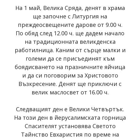
На 1 май, Велика Сряда, денят в храма
ще започне с Литургия на
преждеосвещените дарове от 9.00 ч.
По обяд след 12.00 ч. ще дадем начало
на традиционната великденска
работилница. Каним от сърце малки и
големи да се присъединят към
боядисването на празничните яйчица
и да си поговорим за Христовото
Възкресение. Денят ще приключи с
велик маслосвет от 16.00 ч.
Следващият ден е Велики Четвъртък.
На този ден в йерусалимската горница
Спасителят установява Светото
Тайнство Евхаристия по време на