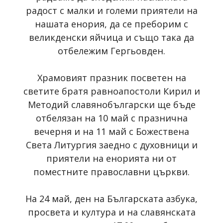
радост с малки и големи приятели на
нашата енория, да се преборим с
великденски яйчица и също така да
отбележим Гергьовден.
Храмовият празник посветен на
светите братя равноапостоли Кирил и
Методий славянобългарски ще бъде
отбелязан на 10 май с празнична
вечерня и на 11 май с Божествена
Света Литургия заедно с духовници и
приятели на енорията ни от
поместните православни църкви.
На 24 май, ден на Българската азбука,
просвета и култура и на славянската