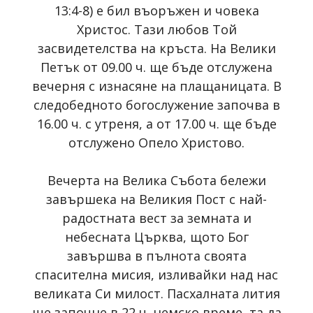
13:4-8) е бил въоръжен и човека
Христос. Тази любов Той
засвидетелства на кръста. На Велики
Петък от 09.00 ч. ще бъде отслужена
вечерня с изнасяне на плащаницата. В
следобедното богослужение започва в
16.00 ч. с утреня, а от 17.00 ч. ще бъде
отслужено Опело Христово.
Вечерта на Велика Събота бележи
завършека на Великия Пост с най-
радостната вест за земната и
небесната Църква, щото Бог
завършва в пълнота своята
спасителна мисия, изливайки над нас
великата Си милост. Пасхалната лития
ще започне в 22 ч. немско време, та да