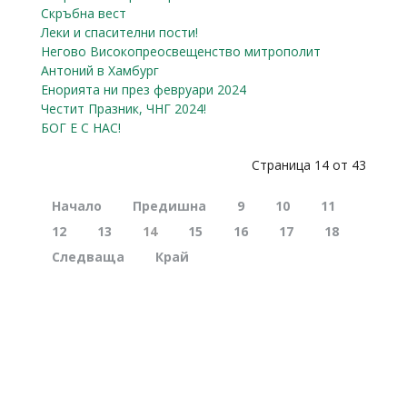
Скръбна вест
Леки и спасителни пости!
Негово Високопреосвещенство митрополит
Антоний в Хамбург
Енорията ни през февруари 2024
Честит Празник, ЧНГ 2024!
БОГ Е С НАС!
Страница 14 от 43
Начало
Предишна
9
10
11
12
13
14
15
16
17
18
Следваща
Край