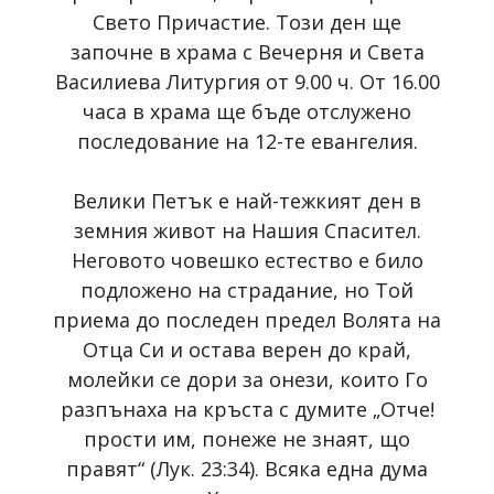
Свето Причастие. Този ден ще
започне в храма с Вечерня и Света
Василиева Литургия от 9.00 ч. От 16.00
часа в храма ще бъде отслужено
последование на 12-те евангелия.
Велики Петък е най-тежкият ден в
земния живот на Нашия Спасител.
Неговото човешко естество е било
подложено на страдание, но Той
приема до последен предел Волята на
Отца Си и остава верен до край,
молейки се дори за онези, които Го
разпънаха на кръста с думите „Отче!
прости им, понеже не знаят, що
правят“ (Лук. 23:34). Всяка една дума