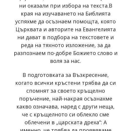
ни оказали при избора на текста.В
края на изучаването на Библията
успяхме да осъзнаем помощта, която
Църквата и авторите на Евангелията
ни дават в подбора на текстовете и
реда на тяхното изложение, за да
разпознаем по-добре Божието слово и
воля за нас.
В подготовката за Възкресение,
когато всички кръстени трябва да си
спомнят за своето кръщелно
поръчение, най-накрая осъзнахме
какво означава, наред с други неща,
че с кръщелното си облекло сме
облечени в „царската дреха“: А
именно, че трябва да проявяваме