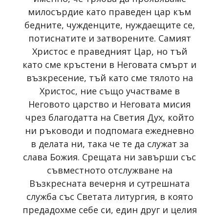
милосърдие като праведен цар към
бедните, чужденците, нуждаещите се,
потиснатите и затворените. Самият
Христос е праведният Цар, но тъй
като сме кръстени в Неговата смърт и
възкресение, тъй като сме тялото на
Христос, ние също участваме в
Неговото царство и Неговата мисия
чрез благодатта на Светия Дух, който
ни ръководи и подпомага ежедневно
в делата ни, така че те да служат за
слава Божия. Срещата ни завърши със
съвместното отслужване на
Възкресната вечерня и сутрешната
служба със Светата литургия, в която
предадохме себе си, един друг и целия