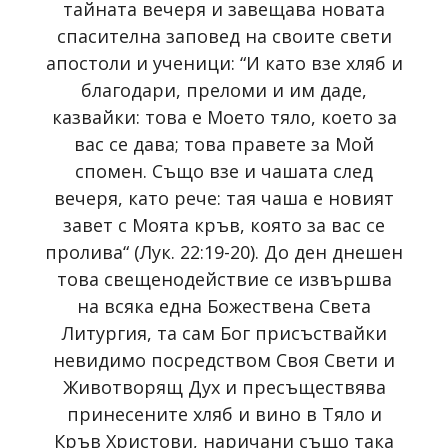
тайната вечеря и завещава новата
спасителна заповед на своите свети
апостоли и ученици: “И като взе хляб и
благодари, преломи и им даде,
казвайки: това е Моето тяло, което за
вас се дава; това правете за Мой
спомен. Също взе и чашата след
вечеря, като рече: тая чаша е новият
завет с Моята кръв, която за вас се
пролива“ (Лук. 22:19-20). До ден днешен
това свещенодействие се извършва
на всяка една Божествена Света
Литургия, та сам Бог присъствайки
невидимо посредством Своя Свети и
Животворящ Дух и пресъществява
принесените хляб и вино в Тяло и
Кръв Христови, наричани също така