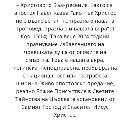
– Христовото Възкресение. Както св.
апостол Павел казва: “ако пък Христос
не е възкръснал, то празна е нашата
проповед, празна е и вашата вяра“ (1
Кор. 15:14). Така вече 2024 години
празнуваме избавлението на
човешката душа от оковите на
смъртта. Това е нашата вяра,
истинска, неподправена, необвързана
с националност или географска
ширина. Живо апостолско предание,
реално Божие Присъствие в Светите
Тайнства на Църквата установени от
Самият Господ и Спасител Иисус
Христос.