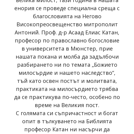
енория се проведе специална среща с
благословията на Негово
Високопреосвещенство митрополит
Антоний. Проф. д-р Асаад Елиас Катан,
професор по православно богословие
в университета в Мюнстер, прие
нашата покана и молба да задълбочи
разбирането ни по темата „Божието
милосърдие и нашето наследство“,
тъй като освен постът и молитвата,
практиката на милосърдието трябва
да се практикува по-често, особено по
време на Великия пост.
С голямата си съпричастност и богат
опит в тълкуването на Библията
професор Катан ни насърчи да