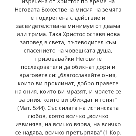
изречена от Христос по време на
Неговата Божествена мисия на земята
е подкрепена с действие и
засвидетелствана минимум от двама
или трима. Така Христос оставя нова
заповед в света, пътеводител към
спасението на човешката душа,
призовавайки Неговите
последователи да обикнат дори и
враговете си: „благославяйте ония,
които ви проклинат, добро правете
на ония, които ви мразят, и молете се
за ония, които ви обиждат и гонят“
(Мат. 5:44). Със силата на истинската
любов, която всичко „всичко
извинява, на всичко вярва, на всичко
се надява, всичко претърпява“ (1 Кор.