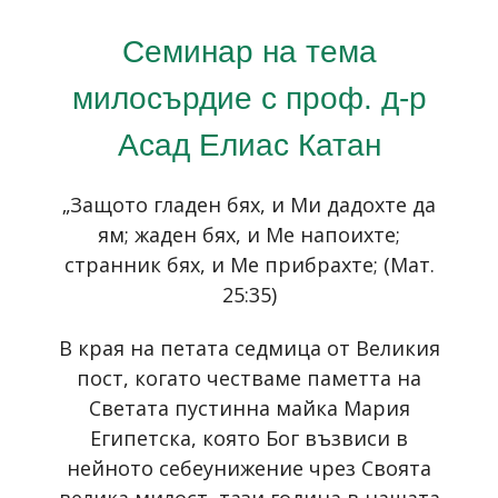
Семинар на тема
милосърдие с проф. д-р
Асад Елиас Катан
„Защото гладен бях, и Ми дадохте да
ям; жаден бях, и Ме напоихте;
странник бях, и Ме прибрахте; (Мат.
25:35)
В края на петата седмица от Великия
пост, когато честваме паметта на
Светата пустинна майка Мария
Египетска, която Бог възвиси в
нейното себеунижение чрез Своята
велика милост, тази година в нашата