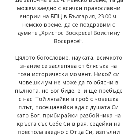
можем заедно с всички православни
енории на БПЦ в България, 23.00 ч.
немско време, да се поздравим с
думите „Христос Воскресе! Воистину
Воскресе!“.
Цялото богословие, науката, всичкото
знание се заслепява от блясъка на
този исторически момент. Никой си
човешки ум не може да го обясни в
пълнота, но Бог биде, е, и ще пребъде
с нас! Той лягайки в гроб с човешка
плът, посещавайки ада с душата Си
като Бог, прибирайки разбойника на
кръста със Себе Си в рая, седейки на
престола заедно с Отца Си, изпълни