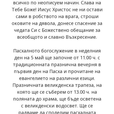
всичко по неописуем начин. Слава на
Тебе Боже! Иисус Христос не ни остави
сами в робството на врага, строши
оковите на дявола, донесе спасение за
чедата Си с Божествено обещание за
всеобщото и славно Възкресение.
Пасхалното богослужение в неделния
ден на 5 май ще започне от 11.00 ч. с
традиционната празнична вечерня в
първия ден на Пасха и прочитане на
евангелието на различни езици.
Празничната великденска трапеза, на
която ще се съберем от 13.00 ч. на
поляната до храма, ще бъде осветена
с великденски водосвет. Ще се
радваме да споделим пасхалната