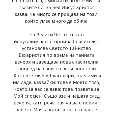
Го оплаквала, омивайки нозете Му със
сълзите си. За нея Иисус Христос
казва, че много се прощава на този,
който умее много да обича.
На Велики Четвъртък в
йерусалимската горница Спасителят
установява Светото Тайнство
Евхаристия по време на тайната
вечеря и завещава нова спасителна
заповед на своите свети апостоли:
„Като взе хляб и благодари, преломи и
им даде, казвайки: това е Моето тяло,
което за вас се дава; това правете за
Мой спомен. Също взе и чашата след
вечеря, като рече: тая чаша е новият
завет с Моята кръв, която за вас се