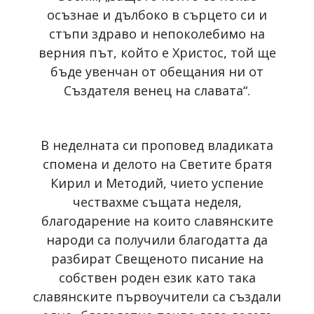
осъзнае и дълбоко в сърцето си и
стъпи здраво и непоколебимо на
верния път, който е Христос, той ще
бъде увенчан от обещания ни от
Създателя венец на славата“.
В неделната си проповед владиката
спомена и делото на Светите братя
Кирил и Методий, чието успение
чествахме същата неделя,
благодарение на които славянските
народи са получили благодатта да
разбират Свещеното писание на
собствен роден език като така
славянските първоучители са създали