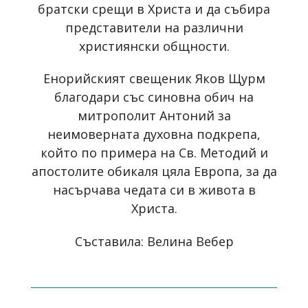
братски срещи в Христа и да събира
представители на различни
християнски общности.
Енорийският свещеник Яков Щурм
благодари със синовна обич на
митрополит Антоний за
неимоверната духовна подкрепа,
който по примера на Св. Методий и
апостолите обикаля цяла Европа, за да
насърчава чедата си в живота в
Христа.
Съставила: Велина Вебер