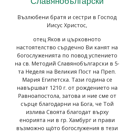
Славянобългарски
Възлюбени братя и сестри в Господ
Иисус Христос,
отец Яков и църковното
настоятелство сърдечно Ви канят на
богослуженията по повод успението
на св. Методий Славянобългарски в 5-
та Неделя на Великия Пост на Преп.
Мария Египетска. Тази година се
навършват 1210 г. от рождението на
Равноапостола, затова и ние сме от
сърце благодарни на Бога, че Той
излива Своята благодат върху
енорията ни в гр. Хамбург и прави
възможно що̀то богослужения в тези