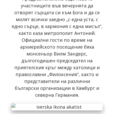
участниците във вечернята да
отворят сърцата си към Бога и да се
молят всички заедно „с една уста, с
едно сърце, в хармония с една мисъл“,
както каза митрополит Антоний.
Официални гости по време на
архиерейското посещение бяха
монсеньор Вилм Зандерс,
дългогодишен председател на
приятелския кръг между католици и
православни „Филоксения“, както и
представители на различни
български организации в Хамбург и
северна Германия.