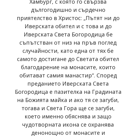
Хамбург, с която го свързва
дългогодишно и сърдечно
приятелство в Христос: „Пътят ни до
Иверската обител и с това и до
Иверската Света Богородица бе
съпътстван от низ на пръв поглед
случайности, като една от тях бе
самото достигане до Светата обител
благодарение на монасите, които
обитават самия манастир“. Според
преданието Иверската Света
Богородица е пазителка на Градината
на Божията майка и ако тя се загуби,
тогава и Света Гора ще се загуби,
което именно обяснява и защо
чудотворната икона се охранява
денонощно от монасите и