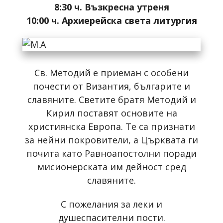
8:30 ч. Възкресна утреня
10:00 ч. Архиерейска света литургия
Св. Методий е приеман с особени
почести от Византия, българите и
славяните. Светите братя Методий и
Кирил поставят основите на
християнска Европа. Те са признати
за нейни покровители, а Църквата ги
почита като Равноапостолни поради
мисионерската им дейност сред
славяните.
С пожелания за леки и
душеспасителни пости.