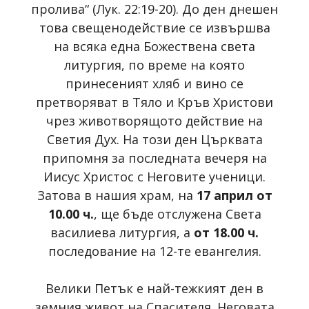
пролива“ (Лук. 22:19-20). До ден днешен
това свещенодействие се извършва
на всяка една Божествена света
литургия, по време на която
принесеният хляб и вино се
претворяват в Тяло и Кръв Христови
чрез животворящото действие на
Светия Дух. На този ден Църквата
припомня за последната вечеря на
Иисус Христос с Неговите ученици.
Затова в нашия храм, на
17 април от
10.00 ч.
, ще бъде отслужена Света
василиева литургия, а
от 18.00 ч.
последование на 12-те евангелия.
Велики Петък е най-тежкият ден в
земния живот на Спасителя. Неговата