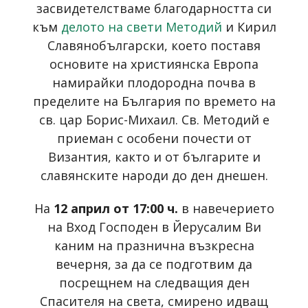
засвидетелстваме благодарността си
към
делото на свети Методий
и Кирил
Славянобългарски, което поставя
основите на християнска Европа
намирайки плодородна почва в
пределите на България по времето на
св. цар Борис-Михаил. Св. Методий е
приеман с особени почести от
Византия, както и от българите и
славянските народи до ден днешен.
На
12 април от 17:00 ч.
в навечерието
на Вход Господен в Йерусалим Ви
каним на празнична възкресна
вечерня, за да се подготвим да
посрещнем на следващия ден
Спасителя на света, смирено идващ