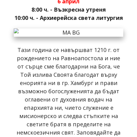
6 април
8:00 ч. - Възкресна утреня
10:00 ч. - Архиерейска света литургия
Тази година се навършват 1210 г. от
рождението на Равноапостола и ние
от сърце сме благодарни на Бога, че
Той излива Своята благодат върху
енорията ни в гр. Хамбург и прави
възможно богослуженията да бъдат
оглавени от духовния водач на
епархията ни, чието служение е
мисионерско и следва стъпките на
светите братя в пределите на
немскоезичния свят. Заповядайте да