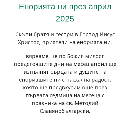
Енорията ни през април
2025
Скъпи братя и сестри в Господ Иисус
Христос, приятели на енорията ни,
вярваме, че по Божия милост
предстоящите дни на месец април ще
изпълнят сърцата и душите на
енориашите ни с пасхална радост,
която ще предвкусим още през
първата седмица на месеца с
празника на св. Методий
Славянобългарски.