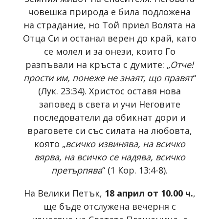
човешка природа е била подложена
на страдание, но Той приел Волята на
Отца Си и останал верен до край, като
се молел и за онези, които Го
разпъвали на кръста с думите: „
Отче!
прости им, понеже не знаят, що правят
“
(Лук. 23:34). Христос оставя нова
заповед в света и учи Неговите
последователи да обикнат дори и
враговете си със силата на любовта,
която „
всичко извинява, на всичко
вярва, на всичко се надява, всичко
претърпява
“ (1 Кор. 13:4-8).
На Велики Петък,
18 април от 10.00 ч.
,
ще бъде отслужена вечерня с