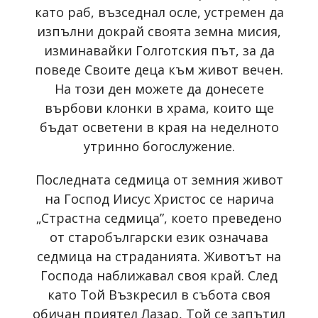
като раб, възседнал осле, устремен да
изпълни докрай своята земна мисия,
изминавайки Голготския път, за да
поведе Своите деца към живот вечен.
На този ден можете да донесете
върбови клонки в храма, които ще
бъдат осветени в края на неделното
утринно богослужение.
Последната седмица от земния живот
на Господ Иисус Христос се нарича
„Страстна седмица”, което преведено
от старобългарски език означава
седмица на страданията. Животът на
Господа наближавал своя край. След
като Той Възкресил в събота своя
обичан приятел Лазар, Той се запътил