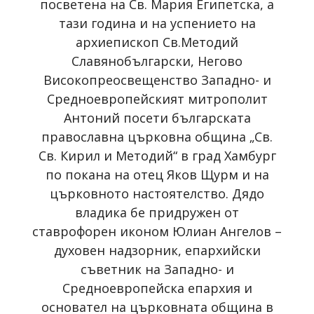
посветена на Св. Мария Египетска, а
тази година и на успението на
архиепископ Св.Методий
Славянобългарски, Негово
Високопреосвещенство Западно- и
Средноевропейският митрополит
Антоний посети българската
православна църковна община „Св.
Св. Кирил и Методий“ в град Хамбург
по покана на отец Яков Щурм и на
църковното настоятелство. Дядо
владика бе придружен от
ставрофорен иконом Юлиан Ангелов –
духовен надзорник, епархийски
съветник на Западно- и
Средноевропейска епархия и
основател на църковната община в