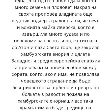
една „благодатна почва дала досега
много семена и плодове“. Накрая на
своята проповед владиката още
веднъж подчерта радостта си, че вече
и Божията майка Иверска, която е
извършила много чудеса и по
неведоми за нас пътища, е стигнала
до Атон и пази Света гора, ще закриля
хамбургската енория и цялата
Западно- и средноевропейска епархия
и призова към повече любов между
хората, която, ако я има, не позволява
човешкото страдание да бъде
безпричастно загърбено и превръща
болката в радост и пожела на
хамбургските енориаши все така
храмът им да бъде средище на