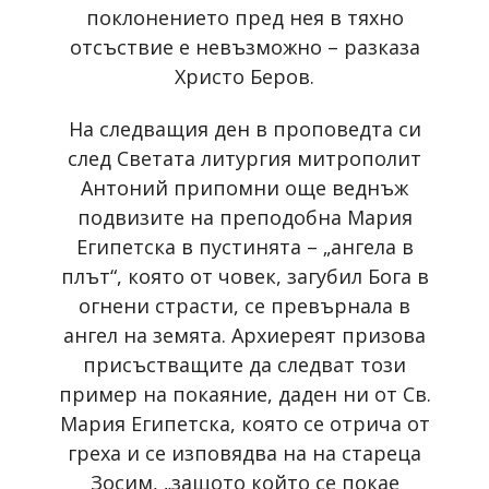
поклонението пред нея в тяхно
отсъствие е невъзможно – разказа
Христо Беров.
На следващия ден в проповедта си
след Светата литургия митрополит
Антоний припомни още веднъж
подвизите на преподобна Мария
Египетска в пустинята – „ангела в
плът“, която от човек, загубил Бога в
огнени страсти, се превърнала в
ангел на земята. Архиереят призова
присъстващите да следват този
пример на покаяние, даден ни от Св.
Мария Египетска, която се отрича от
греха и се изповядва на на стареца
Зосим, „защото който се покае