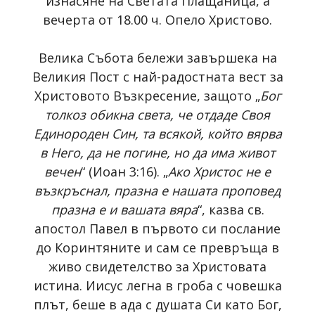
изнасяне на Светата Плащаница, а
вечерта от 18.00 ч. Опело Христово.
Велика Събота бележи завършека на
Великия Пост с най-радостната вест за
Христовото Възкресение, защото „
Бог
толкоз обикна света, че отдаде Своя
Единороден Син, та всякой, който вярва
в Него, да не погине, но да има живот
вечен
“ (Иоан 3:16). „
Ако Христос не е
възкръснал, празна е нашата проповед
празна е и вашата вяра
“, казва св.
апостол Павел в първото си послание
до Коринтяните и сам се превръща в
живо свидетелство за Христовата
истина. Иисус легна в гроба с човешка
плът, беше в ада с душата Си като Бог,