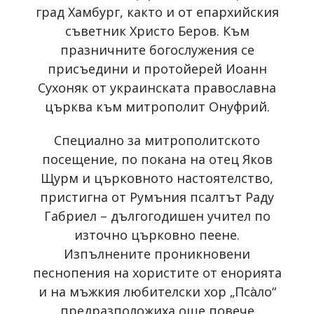
град Хамбург, както и от епархийския
съветник Христо Беров. Към
празничните богослужения се
присъедини и протойерей Иоанн
Сухоняк от украинската православна
църква към митрополит Онуфрий.
Специално за митрополитското
посещение, по покана на отец Яков
Щурм и църковното настоятелство,
пристигна от Румъния псалтът Раду
Габриел – дългогодишен учител по
източно църковно пеене.
Изпълнените проникновени
песнопения на хористите от енорията
и на мъжкия любителски хор „Пса̀ло“
предразположиха още повече