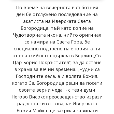
По време на вечернята в съботния
ден бе отслужено последование на
акатиста на Иверската Света
Богородица, тъй като копие на
Чудотворната икона, чийто оригинал
се намира на Света Гора, бе
специално подарено на енорията ни
от епархийската църква в Берлин „Св.
Цар Борис Покръстител“, за да остане
в храма за вечни времена. „Чудни са
Господните дела, а и волята Божия,
когато Св. Богородица реши да посети
своите верни чеда“ - с тези думи
Негово Високопреосвещенство изрази
радостта си от това, че Иверската
Божия Майка ще закриля завинаги