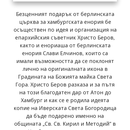
Безценният подарък от берлинската
църква за хамбургската енория бе
осъществен по идея и организация на
епархийския съветник Христо Беров,
както и енориаша от берлинската
енория Слави Елчинов, които са
имали възможността да се поклонят
лично на оригиналната икона в
Градината на Божията майка Света
Гора. Христо Беров разказа и за пътя
на този благодатен дар от Атон до
Хамбург и как се е родила идеята
копие на Иверската Света Богородица
да бъде подарено именно на
общината „Св. Св. Кирил и Методий“ в