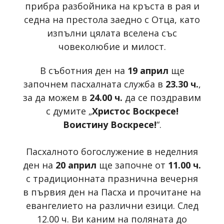
прибра разбойника на кръста в рая и
седна на престола заедно с Отца, като
изпълни цялата вселена със
човеколюбие и милост.
В съботния ден на
19 април
ще
започнем пасхалната служба в
23.30 ч.
,
за да можем в
24.00 ч.
да се поздравим
с думите „
Христос Воскресе!
Воистину Воскресе!
“.
Пасхалното богослужение в неделния
ден на
20 април
ще започне от
11.00 ч.
с традиционната празнична вечерня
в първия ден на Пасха и прочитане на
евангелието на различни езици. След
12.00 ч. Ви каним на поляната до