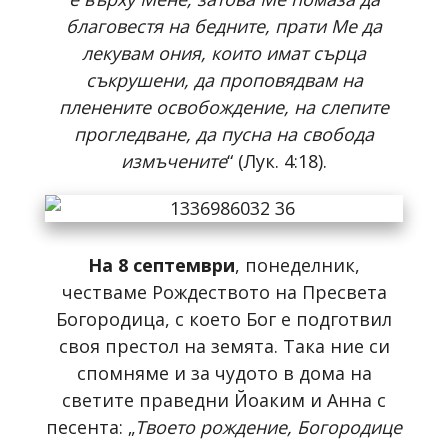
благовестя на бедните, прати Ме да
лекувам ония, които имат сърца
съкрушени, да проповядвам на
пленените освобождение, на слепите
прогледване, да пусна на свобода
измъчените
“ (Лук. 4:18).
На 8 септември
, понеделник,
честваме Рождеството на Пресвета
Богородица, с което Бог е подготвил
своя престол на земята. Така ние си
спомняме и за чудото в дома на
светите праведни Йоаким и Анна с
песента: „
Твоето рождение, Богородице