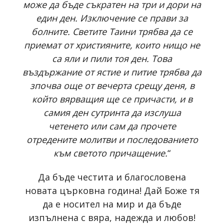
може да бъде съкратен на три и дори на
един ден. Изключение се прави за
болните. Светите Таини трябва да се
приемат от християните, които нищо не
са яли и пили тоя ден. Това
въздържание от ястие и питие трябва да
зпочва още от вечерта срещу деня, в
който вярващия ще се причасти, и в
самия ден сутринта да изслуша
четенето или сам да прочете
отредените молитви и последованието
към светото причащение.
“
Да бъде честита и благословена
новата църковна година! Дай Боже тя
да е носител на мир и да бъде
изпълнена с вяра, надежда и любов!