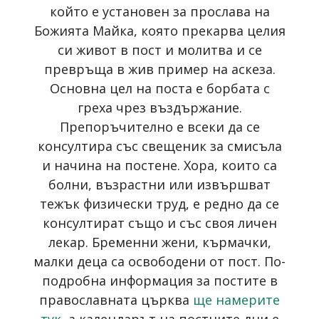
който е установен за прослава на
Божията Майка, която прекарва целия
си живот в пост и молитва и се
превръща в жив пример на аскеза.
Основна цел на поста е борбата с
греха чрез въздържание.
Препоръчително е всеки да се
консултира със свещеник за смисъла
и начина на постене. Хора, които са
болни, възрастни или извършват
тежък физически труд, е редно да се
консултират също и със своя личен
лекар. Бременни жени, кърмачки,
малки деца са освободени от пост. По-
подробна информация за постите в
православната църква
ще намерите