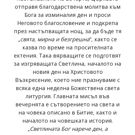
отправя благодарствена молитва към
Бога за изминалия ден и проси
Неговото благословение и подкрепа
през настъпващата нощ, за да бъде тя
„
свята, мирна и безгрешна
“, както се
казва по време на просителната
ектения. Така вярващите се подготвят
за изгряващата Светлина, началото на
новия ден на Христовото
Възкресение, което ние празнуваме с
всяка една неделна Божествена света
литургия. Главната мисъл във
вечернята е сътворението на света и
на човека описано в Битие, както и
началото на човешката история.
„
Светлината Бог нарече ден, а