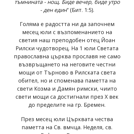
тъмнината - нощ. Биде вечер, биде утро
- ден един
“ (Бит. 1:5).
Голяма е радостта ни да започнем
месец юли с възпоменанието на
светия наш преподобен отец Йоан
Рилски чудотворец. На 1 юли Светата
православна църква прославя не само
възвръщането на неговите честни
мощи от Търново в Рилската света
обител, но и споменава паметта на
свети Козма и Дамян римски, чиито
свети мощи са достигнали през X век
до пределите на гр. Бремен.
През месец юли Църквата чества
паметта на Св. вмчца. Неделя, св.