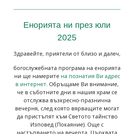
Енорията ни през юли
2025
Здравейте, приятели от близо и далеч,
богослужебната програма на енорията
ни ще намерите
на познатия Ви адрес
в интернет
. Обръщаме Ви внимание,
че в съботните дни в нашия храм се
отслужва възкресно-празнична
вечерня, след която вярващите могат
да пристъпят към Светото тайнство
Изповед (Покаяние). Още с
настъпването на вечерта, Църквата