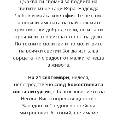
църква си спомня за подвига на
светите мъченици Вяра, Надежда,
Любов и майка им София. Те не само
са носили имената на най-големите
християнски добродетели, но и са ги
проявили във висша степен на дело.
По техните молитви и по молитвите
на всички светии Бог да изпълва
сърцата ни с радост от малките неща
в живота.
На 21 септември
, неделя,
непосредствено
след Божествената
света литургия,
с благословението на
Негово Високопреосвещенство
Западно- и Средноевропейски
митрополит Антоний, ще имаме