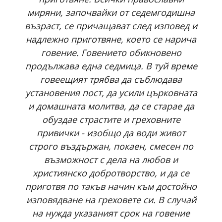
миряни, започвайки от седемгодишна
възраст, се причащават след изповед и
надлежно приготвяне, което се нарича
говение. Говението обикновено
продължава една седмица. В туй време
говеещият трябва да съблюдава
установения пост, да усили църковната
и домашната молитва, да се старае да
обуздае страстите и греховните
привички - изобщо да води живот
строго въздържан, покаен, смесен по
възможност с дела на любов и
християнско добротворство, и да се
приготвя по такъв начин към достойно
изповядване на греховете си. В случай
на нужда указаният срок на говение