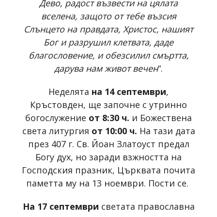
Дево, радост възвести на цялата
вселена, защото от тебе възсия
Слънцето на правдата, Христос, нашият
Бог и разрушил клетвата, даде
благословение, и обезсилил смъртта,
дарува нам живот вечен
“.
Неделята
на 14 септември
,
Кръстовден, ще започне с утринно
богослужение
от 8:30 ч.
и Божествена
света литургия
от 10:00 ч.
На тази дата
през 407 г. Св. Йоан Златоуст предал
Богу дух, но заради взжността на
Господския празник, Църквата почита
паметта му на 13 ноември. Пости се.
На 17 септември
светата православна