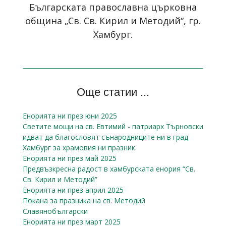
Българската православна църковна
община „Св. Св. Кирил и Методий“, гр.
Хамбург.
Още статии ...
Енорията ни през юни 2025
Светите мощи на св. Евтимий - патриарх Търновски
идват да благословят сънародниците ни в град
Хамбург за храмовия ни празник
Енорията ни през май 2025
Предвъзкресна радост в хамбурската енория “Св.
Св. Кирил и Методий”
Енорията ни през април 2025
Покана за празника на св. Методий
Славянобългарски
Енорията ни през март 2025