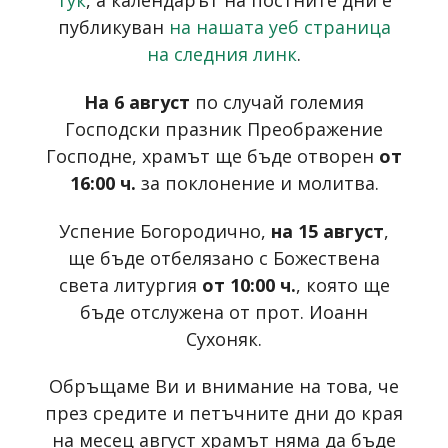
тук
, а календарът на постните дни е
публикуван
на нашата уеб страница
на следния линк
.
На 6 август
по случай големия
Господски празник Преображение
Господне, храмът ще бъде отворен
от
16:00 ч.
за поклонение и молитва.
Успение Богородично,
на 15 август
,
ще бъде отбелязано с Божествена
света литургия
от 10:00 ч.
, която ще
бъде отслужена от прот. Иоанн
Сухоняк.
Обръщаме Ви и внимание на това, че
през средите и петъчните дни до края
на месец август храмът няма да бъде