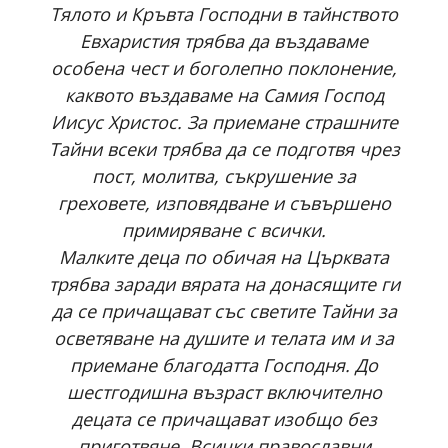
Тялото и Кръвта Господни в тайнството
Евхаристия трябва да въздаваме
особена чест и боголепно поклонение,
каквото въздаваме на Самия Господ
Иисус Христос. За приемане страшните
Тайни всеки трябва да се подготвя чрез
пост, молитва, съкрушение за
греховете, изповядване и съвършено
примиряване с всички.
Малките деца по обичая на Църквата
трябва заради вярата на донасящите ги
да се причащават със светите Тайни за
осветяване на душите и телата им и за
приемане благодатта Господня. До
шестгодишна възраст включително
децата се причащават изобщо без
приготвяне. Всички православни