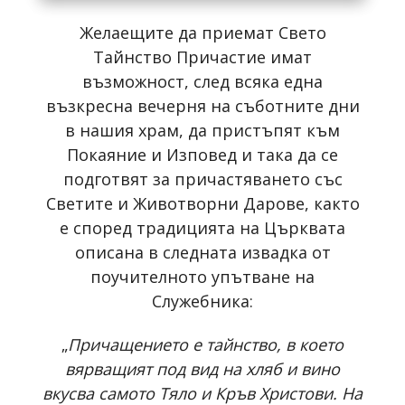
Желаещите да приемат Свето
Тайнство Причастие имат
възможност, след всяка една
възкресна вечерня на съботните дни
в нашия храм, да пристъпят към
Покаяние и Изповед и така да се
подготвят за причастяването със
Светите и Животворни Дарове, както
е според традицията на Църквата
описана в следната извадка от
поучителното упътване на
Служебника:
„
Причащението е тайнство, в което
вярващият под вид на хляб и вино
вкусва самото Тяло и Кръв Христови. На