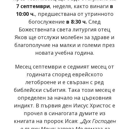
7 септември
, неделя, както винаги
в
10:00 ч.
, предшествана от утринното
богослужение
в 8:30 ч.
След
Божествената света литургия отец
Яков ще отслужи молебен за здраве и
благополучие на малки и големи през
новата учебна година.
Месец септември е седмият месец от
годината според еврейското
летоброене и е свързан с ред
библейски събития. Така този месец е
определен за начало на църковния
индикт. В първия ден Иисус Христос е
прочел в синагогата думите из
книгата на пророк Исая: „
Дух Господен
е върху Мене; затова Ме помаза да