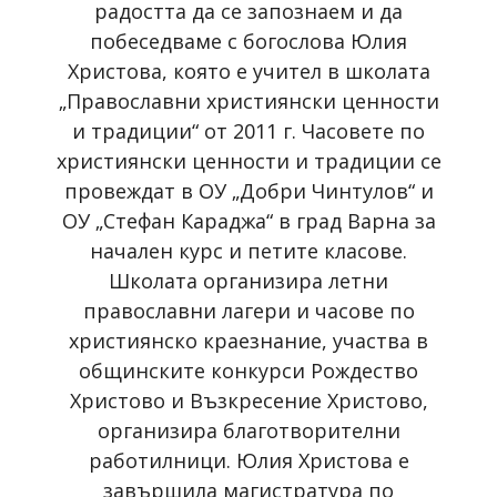
радостта да се запознаем и да
побеседваме с богослова Юлия
Христова, която е учител в школата
„Православни християнски ценности
и традиции“ от 2011 г. Часовете по
християнски ценности и традиции се
провеждат в ОУ „Добри Чинтулов“ и
ОУ „Стефан Караджа“ в град Варна за
начален курс и петите класове.
Школата организира летни
православни лагери и часове по
християнско краезнание, участва в
общинските конкурси Рождество
Христово и Възкресение Христово,
организира благотворителни
работилници. Юлия Христова е
завършила магистратура по