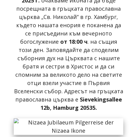
2025 г.
очакваме иконата да бъде
посрещната в гръцката православна
църква „Св. Николай“ в гр. Хамбург,
където нашата енория е поканена да
се присъедини към вечерното
богослужение
от 18:00 ч
. на същия
този ден. Заповядайте да споделим
съборния дух на Църквата с нашите
братя и сестри в Христос и да си
спомним за великото дело на светите
отци взели участие в Първия
Вселенски събор. Адресът на гръцката
православна църква е
Sievekingsallee
12b
, Hamburg 20535
.