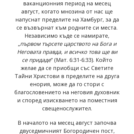
ваканционния период на месец
август, когато мнозина от нас ще
напуснат пределите на Хамбург, за да
се възвърнат към родните си места.
Независимо къде се намирате,
„
първом търсете царството на Бога и
Неговата правда, и всичко това ще ви
се придаде
“ (Мат. 6:31-6:33). Който
желае да се приобщи със Светите
Тайни Христови в пределите на друга
енория, може да го стори с
благословението на неговия духовник
и според изискването на поместния
свещенослужител.
В началото на месец август започва
двуседмичният Богородичен пост,