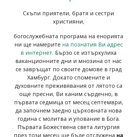
Скъпи приятели, братя и сестри
християни,
богослужебната програма на енорията
ни ще намерите
на познатия Ви адрес
в интернет
. Бързо се изтъркулиха
ваканционните дни и мнозина от нас
се завръщат по своите домове в град
Хамбург. Докато спомените и
духовните преживявания от лятото са
още пресни, Ви каним сърдечно, в
първата седмица от месец септември,
да започнем заедно църковната нова
година с молитва и упование в Бога.
Първата Божествена света литургия
през този месец ще бъде отслужена
на