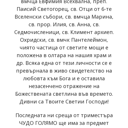
вмчца Евфимия Всехвална, преп.
Паисий Светогорец, св. Отци от 6-те
Вселенски събори, св. вмчца Марина,
св. прор. Илия, св. Анна, св.
Седмочисленици, св. Климент архиеп.
Охридски, св. вмчк Пантелеймон,
чиято частица от светите мощи е
положена в олтара на нашия храм и
др. Всяка една от тези личности се е
превърнала в живо свидетелство на
любовта към Бога и е оставила
незасенчено отражение на
Божествената светлина във времето.
Дивни са Твоите Светии Господи!
Последната ни среща от триместъра
ЧУДО ГОЛЯМО ще има за предмет