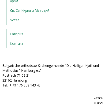
Храм
Св. Св. Кирил и Методий
Устав
Галерия
Контакт
Bulgarische orthodoxe Kirchengemeinde "Die Heiligen Kyrill und
Methodius"-Hamburg e.V.
Postfach 71 02 21
22162 Hamburg
Tel.: + ‭49 176 358 143 43‬
Банкова сметка
Bulgarische orthodoxe Kirchengemeinde "Die Heiligen Kyrill und