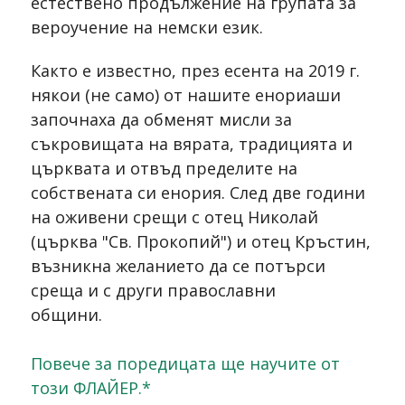
естествено продължение на групата за
вероучение на немски език.
Както е известно, през есента на 2019 г.
някои (не само) от нашите енориаши
започнаха да обменят мисли за
съкровищата на вярата, традицията и
църквата и отвъд пределите на
собствената си енория. След две години
на оживени срещи с отец Николай
(църква "Св. Прокопий") и отец Кръстин,
възникна желанието да се потърси
среща и с други православни
общини.
Повече за поредицата ще научите от
този
ФЛАЙЕР
.*