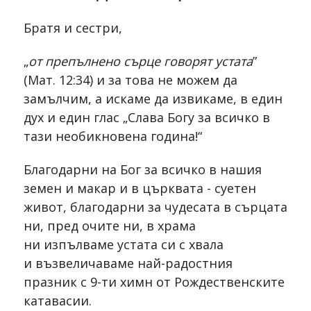
Братя и сестри,
„
от препълнено сърце говорят устата
”
(Мат. 12:34) и за това не можем да
замълчим, а искаме да извикаме, в един
дух и един глас „Слава Богу за всичко в
тази необикновена година!“
Благодарни на Бог за всичко в нашия
земен и макар и в църквата - суетен
живот, благодарни за чудесата в сърцата
ни, пред очите ни, в храма
ни изпълваме устата си с хвала
и възвеличаваме най-радостния
празник с 9-ти химн от Рождественските
катавасии.