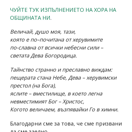
ЧУЙТЕ ТУК ИЗПЪЛНЕНИЕТО НА ХОРА НА
ОБЩИНАТА НИ
.
Величай, душо моя, тази,
която е по–почитана от херувимите
по-славна от всички небесни сили –
светата Дева Богородица.
Tайнство странно и преславно виждам:
пещерата стана Небе, Дева – херувимски
престол (на Бога),
яслите – вместилище, в което легна
невместимият Бог – Христос,
Когото величаем, възпявайки Го в химни.
Благодарни сме за това, че сме призвани
да сме заедно.