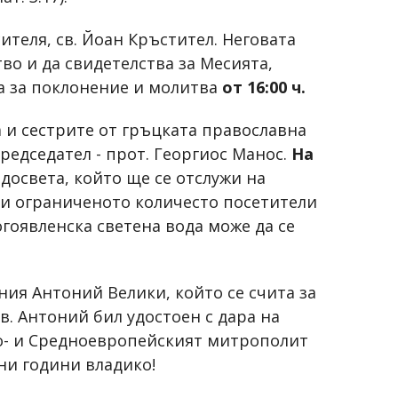
ителя, св. Йоан Кръстител. Неговата
во и да свидетелства за Месията,
а за поклонение и молитва
от 16:00 ч.
а и сестрите от гръцката православна
редседател - прот. Георгиос Манос.
На
досвета, който ще се отслужи на
ди ограниченото количесто посетители
гоявленска светена вода може да се
ния Антоний Велики, който се счита за
. Антоний бил удостоен с дара на
но- и Средноевропейският митрополит
ни години владико!