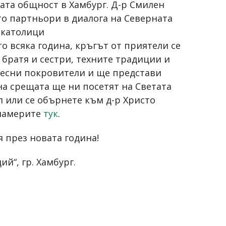
та общност в Хамбург. Д-р Смилен
то партньори в диалога на Северната
 католици
о всяка година, кръгът от приятели се
 братя и сестри, техните традиции и
бесни покровители и ще представи
на срещата ще ни посетят на Светата
л или се обърнете към д-р Христо
 намерите
тук
.
я през новата година!
й“, гр. Хамбург.