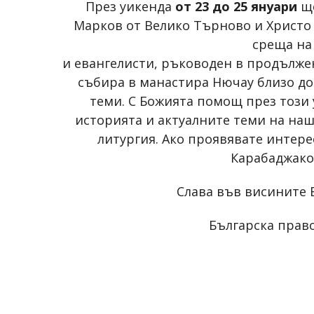
През уикенда
от 23 до 25 януари
ще
Марков от Велико Търново и Христо 
среща на
и евангелисти, ръководен в продължен
събира в манастира Нючау близо до 
теми. С Божията помощ през този
историята и актуалните теми на наш
литургия. Ако проявявате интере
Карабаджако
Слава във висините Б
Българска право