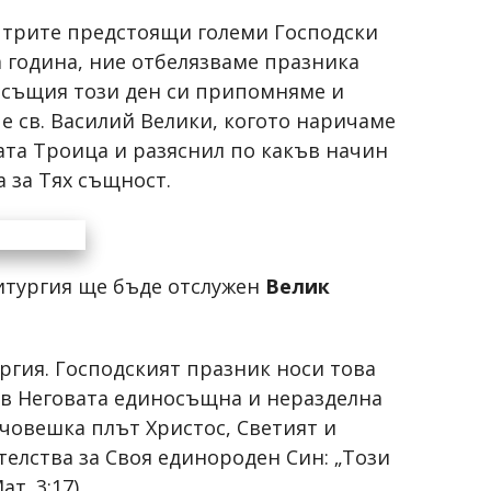
 трите предстоящи големи Господски
а година, ние отбелязваме празника
В същия този ден си припомняме и
 е св. Василий Велики, когото наричаме
ата Троица и разяснил по какъв начин
 за Тях същност.
литургия ще бъде отслужен
Велик
ргия. Господският празник носи това
 в Неговата единосъщна и неразделна
човешка плът Христос, Светият и
телства за Своя единороден Син: „Този
т. 3:17).