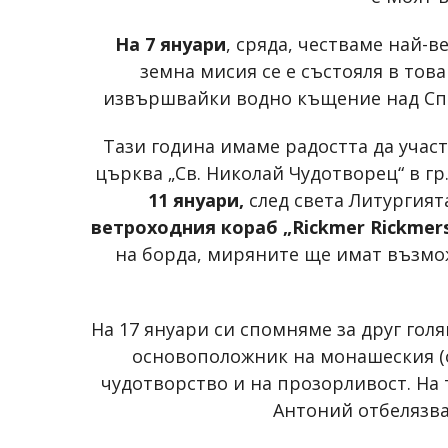
На 7 януари
, сряда, честваме най-в
земна мисия се е състояля в тов
извършвайки водно къщение над Спа
Тази година имаме радостта да участ
църква „Св. Николай Чудотворец“ в гр
11 януари,
след света Литургият
ветроходния кораб „Rickmer Rickmer
на борда, миряните ще имат възмож
На 17 януари си спомняме за друг гол
основоположник на монашеския (о
чудотворство и на прозорливост. На
Антоний отбелязва