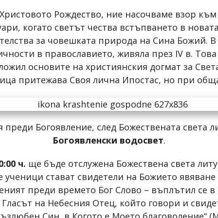
 Христовото Рождество, ние насочваме взор към
уари, когато светът чества встъпването в новат
телства за човешката природа на Сина Божий. 
чности в православието, живяла през IV в. Това
ложил основите на християнския догмат за Свeт
Лица притежава Своя лична Ипостас, но при обща
ля преди Богоявление, след Божествената света 
Богоявленски водосвет
.
0:00 ч.
ще бъде отслужена Божествена света литу
е ученици стават свидетели на Божието явяване
еният преди времето Бог Слово – въплътил се в 
Гласът на Небесния Отец, който говори и свиде
ъзлюбен Син, в Когото е Моето благоволение“ (Ма