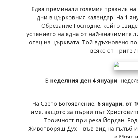
Едва преминали големия празник на
дни в църковния календар. На 1 ян
Обрезание Господне, който свиде
успението на една от най-значимите ли
отец на църквата. Той вдъхновено по
всяко от Трите 
В
неделния
ден 4 януари
, неде
На Свето Богоявление,
6 януари, от 1
име, защото за първи път Христовит
Троичност при река Йордан. Род
Животворящ Дух – във вид на гълъб и 
е Моят в