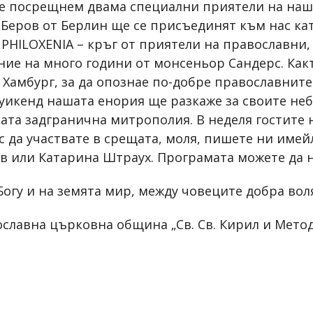
 посрещнем двама специални приятели на наша
Беров от Берлин ще се присъединят към нас ка
 PHILOXENIA – кръг от приятели на православни,
ие на много години от монсеньор Сандерс. Какт
Хамбург, за да опознае по-добре православните
 уикенд нашата енория ще разкаже за своите не
ата задгранична митрополия. В неделя гостите 
с да участвате в срещата, моля, пишете ни имей
в или Катарина Штраух. Програмата можете да
огу и на земята мир, между човеците добра вол
славна църковна община „Св. Св. Кирил и Методи