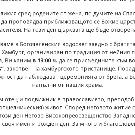
еликия сред родените от жена, по думите на Спас
а да проповядва приближаващото се Божие царст
сителя. На този ден църквата ще бъде отворен
ваме в Богоявленския водосвет заедно с братят
. Хамбург, организиран по традиция от нейния п
а, Ви каним
в 13:00 ч.
да се присъедините към во
s”
, закотвен на хамбургското пристанище. Пора
ност да наблюдават церемонията от брега, а Бо
напълни от нашия храма.
ям отец и подвижник в православието, преподоб
тшелническия) живот. Според неговото житие св
 този ден Негово Високопреосвещенство Запад
 своя имен и рожден ден. За много и благослове