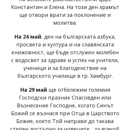
Константин и Елена. На този ден храмът
ще отвори врати за поклонение и
молитва.
На 24 май
, ден на българската азбука,
просвета и култура и на славянската
книжовност, ще бъде отслужен молебен
с водосвет за здраве и успех на учители,
ученици и за благоденствие на
българското училище в гр. Хамбург.
На 29 май
ще отбележим големия
Господски празник Спасовден или
Възнесение Господне, когато Синът
Божий се възнася при Отца в Царството
Божие, което Той направи до такава
степен достъпно за човеците, „
та всякой,