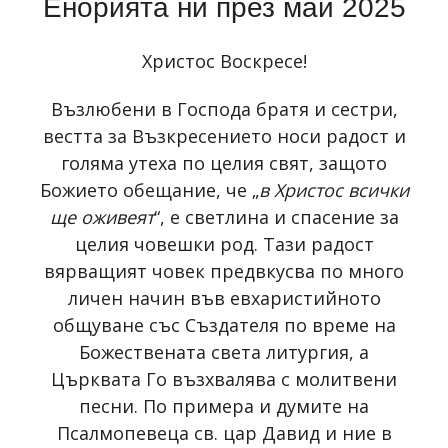
Енорията ни през май 2025
Христос Воскресе!
Възлюбени в Господа братя и сестри,
вестта за Възкресението носи радост и
голяма утеха по целия свят, защото
Божието обещание, че „
в Христос всички
ще оживеят
“, е светлина и спасение за
целия човешки род. Тази радост
вярващият човек предвкусва по много
личен начин във евхаристийното
общуване със Създателя по време на
Божествената света литургия, а
Църквата Го възхвалява с молитвени
песни. По примера и думите на
Псалмопевеца св. цар Давид и ние в