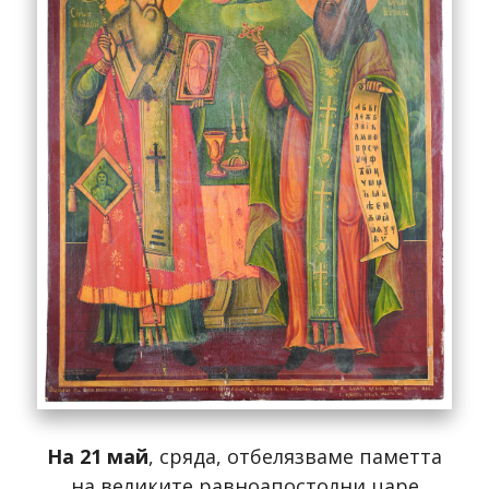
На 21 май
, сряда, отбелязваме паметта
на великите равноапостолни царе