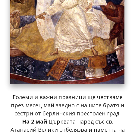
Големи и важни празници ще честваме
през месец май заедно с нашите братя и
сестри от берлинския престолен град.
На 2 май
Църквата наред със св.
Атанасий Велики отбелязва и паметта на