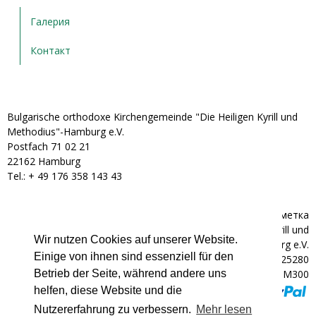
Галерия
Контакт
Bulgarische orthodoxe Kirchengemeinde "Die Heiligen Kyrill und
Methodius"-Hamburg e.V.
Postfach 71 02 21
22162 Hamburg
Tel.: + ‭49 176 358 143 43‬
Банкова сметка
Bulgarische orthodoxe Kirchengemeinde "Die Heiligen Kyrill und
Wir nutzen Cookies auf unserer Website.
Methodius"-Hamburg e.V.
Einige von ihnen sind essenziell für den
IBAN: DE92200300000602025280
BIC: HYVEDEMM300
Betrieb der Seite, während andere uns
helfen, diese Website und die
Nutzererfahrung zu verbessern.
Mehr lesen