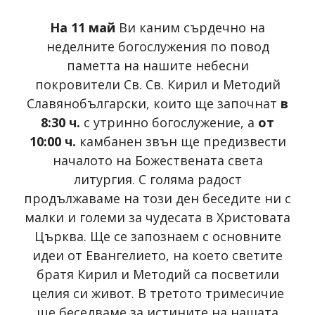
На 11 май
Ви каним сърдечно на
неделните богослужения по повод
паметта на нашите небесни
покровители Св. Св. Кирил и Методий
Славянобългарски, които ще започнат
в
8:30 ч.
с утринно богослужение, а
от
10:00 ч.
камбанен звън ще предизвести
началото на Божествената света
литургия. С голяма радост
продължаваме на този ден беседите ни с
малки и големи за чудесата в Христовата
Църква. Ще се запознаем с основните
идеи от Евангелието, на което светите
братя Кирил и Методий са посветили
целия си живот. В третото тримесичие
ще беседваме за истините на нашата