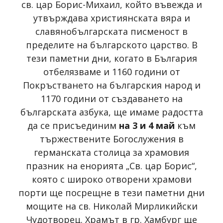
св. цар Борис-Михаил, който въвежда и
утвърждава християнската вяра и
славянобългарската писменост в
пределите на българското царство. В
тези паметни дни, когато в България
отбелязваме и 1160 години от
Покръстването на българския народ и
1170 години от създаването на
българската азбука, ще имаме радостта
да се присъединим
на 3 и 4 май
към
тържествените Богослужения в
германската столица за храмовия
празник на енорията „Св. цар Борис“,
която с широко отворени храмови
порти ще посрещне в тези паметни дни
мощите на св. Николай Мирликийски
Чудотворец. Храмът в гр. Хамбург ще