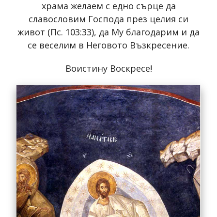
храма желаем с едно сърце да
славословим Господа през целия си
живот (Пс. 103:33), да Му благодарим и да
се веселим в Неговото Възкресение.
Воистину Воскресе!