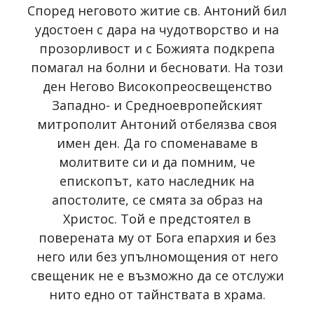
Според неговото житие св. Антоний бил
удостоен с дара на чудотворство и на
прозорливост и с Божията подкрепа
помагал на болни и бесновати. На този
ден Негово Високопреосвещенство
Западно- и Средноевропейският
митрополит Антоний отбелязва своя
имен ден. Да го споменаваме в
молитвите си и да помним, че
епископът, като наследник на
апостолите, се смята за образ на
Христос. Той е предстоятел в
поверената му от Бога епархия и без
него или без упълномощения от него
свещеник не е възможно да се отслужи
нито едно от тайнствата в храма.