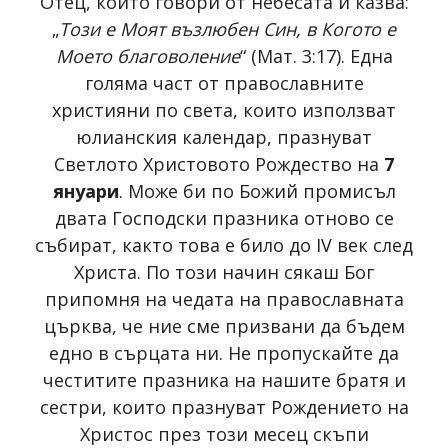
Отец, който говори от небесата и казва:
„
Този е Моят възлюбен Син, в Когото е
Моето благоволение
“ (Мат. 3:17). Една
голяма част от православните
християни по света, които използват
юлианския календар, празнуват
Светлото Христовото Рождество на
7
януари
. Може би по Божий промисъл
двата Господски празника отново се
събират, както това е било до IV век след
Христа. По този начин сякаш Бог
припомня на чедата на православната
църква, че ние сме призвани да бъдем
едно в сърцата ни. Не пропускайте да
честитите празника на нашите братя и
сестри, които празнуват Рождението на
Христос през този месец скъпи