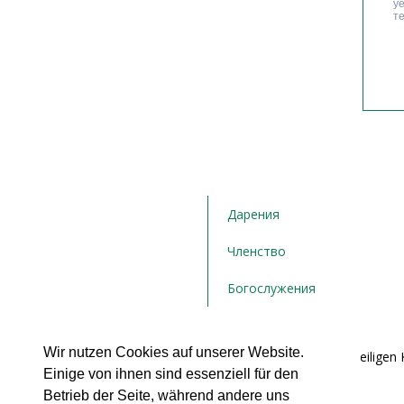
Дарения
Членство
Богослужения
Wir nutzen Cookies auf unserer Website.
Bulgarische orthodoxe Kirchengemeinde "Die Heiligen K
Einige von ihnen sind essenziell für den
Hamburg e.V.
Postfach 71 02 21
Betrieb der Seite, während andere uns