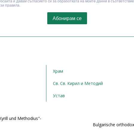
Храм
Св. Св. Кирил и Методий
Устав
yrill und Methodius"-
Bulgarische orthodox