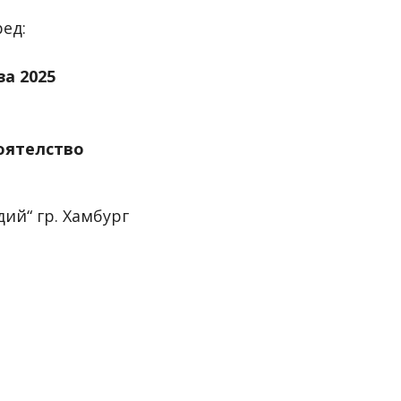
ед:
за 2025
тоятелство
дий“ гр.
Хамбург