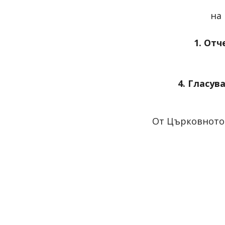
на
1.
Отче
4. Гласув
От Църковното 