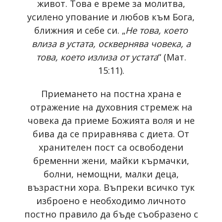
живот. Това е време за молитва,
усилено упование и любов към Бога,
ближния и себе си. „
Не това, което
влиза в устата, осквернява човека, а
това, което излиза от устата
“ (Мат.
15:11).
Приемането на постна храна е
отражение на духовния стремеж на
човека да приеме Божията воля и не
бива да се приравнява с диета. От
хранителен пост са освободени
бременни жени, майки кърмачки,
болни, немощни, малки деца,
възрастни хора. Въпреки всичко тук
изброено е необходимо личното
постно правило да бъде съобразено с