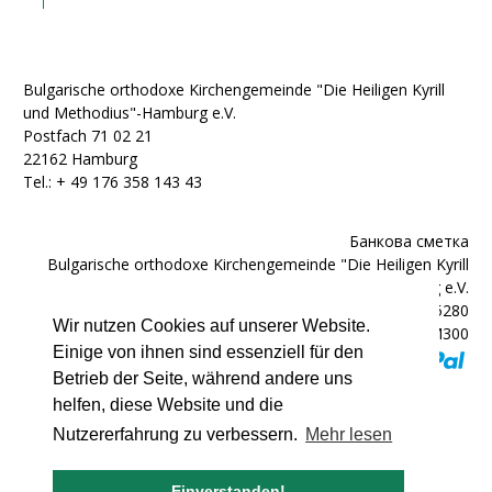
Bulgarische orthodoxe Kirchengemeinde "Die Heiligen Kyrill
und Methodius"-Hamburg e.V.
Postfach 71 02 21
22162 Hamburg
Tel.: + ‭49 176 358 143 43‬
Банкова сметка
Bulgarische orthodoxe Kirchengemeinde "Die Heiligen Kyrill
und Methodius"-Hamburg e.V.
IBAN: DE92200300000602025280
Wir nutzen Cookies auf unserer Website.
BIC: HYVEDEMM300
Einige von ihnen sind essenziell für den
Betrieb der Seite, während andere uns
helfen, diese Website und die
Nutzererfahrung zu verbessern.
Mehr lesen
© 2007 - 2026 bulgarische-kirche.de
Einverstanden!