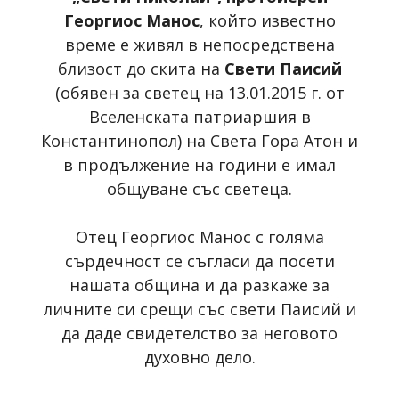
Георгиос Манос
, който известно
време е живял в непосредствена
близост до скита на
Свети Паисий
(обявен за светец на 13.01.2015 г. от
Вселенската патриаршия в
Константинопол) на Света Гора Атон и
в продължение на години е имал
общуване със светеца.
Отец Георгиос Манос с голяма
сърдечност се съгласи да посети
нашата община и да разкаже за
личните си срещи със свети Паисий и
да даде свидетелство за неговото
духовно дело.