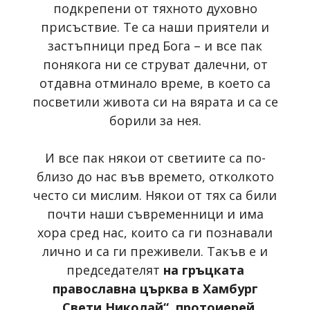
подкрепени от тяхното духовно
присъствие. Те са наши приятели и
застъпници пред Бога – и все пак
понякога ни се струват далечни, от
отдавна отминало време, в което са
посветили живота си на вярата и са се
борили за нея.
И все пак някои от светиите са по-
близо до нас във времето, отколкото
често си мислим. Някои от тях са били
почти наши съвременници и има
хора сред нас, които са ги познавали
лично и са ги преживели. Такъв е и
председателят
на гръцката
православна църква в Хамбург
„Свети Николай“, протоиерей