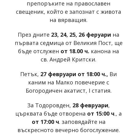
препоръките на православен
свещеник, който е запознат с живота
на вярващия.
През дните
23, 24, 25, 26 феруари
на
първата седмица от Великия Пост, ще
бъде отслужен
от 18.00 ч.
канона на
св. Андрей Критски.
Петък,
27 февруари от 18:00 ч.,
Ви
каним на Малко повечерие с
Богородичен акатист, I статия.
За Тодоровден,
28 февруари
,
църквата бъде отворена
от 15:00 ч
., а
от 17:00 ч
. заповядайте на
въскресното вечерно богослужение.