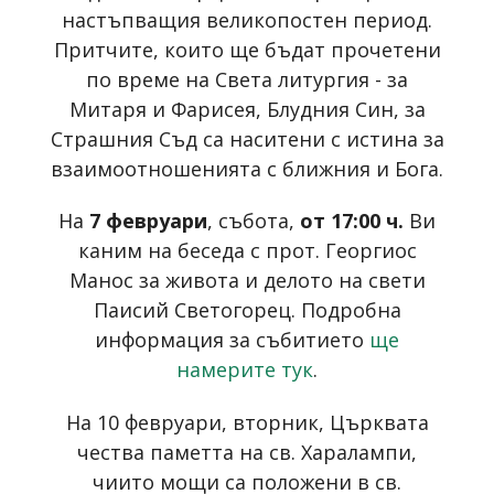
настъпващия великопостен период.
Притчите, които ще бъдат прочетени
по време на Света литургия - за
Митаря и Фарисея, Блудния Син, за
Страшния Съд са наситени с истина за
взаимоотношенията с ближния и Бога.
На
7 февруари
, събота,
от 17:00 ч.
Ви
каним на беседа с прот. Георгиос
Манос за живота и делото на свети
Паисий Светогорец. Подробна
информация за събитието
ще
намерите тук
.
На 10 февруари, вторник, Църквата
чества паметта на св. Харалампи,
чиито мощи са положени в св.