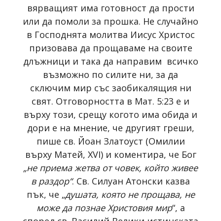
вярващият има готовност да прости
или да помоли за прошка. Не случайно
в Господнята молитва Иисус Христос
призовава да прощаваме нa своите
длъжници и така да направим всичко
възможно по силите ни, за да
сключим мир със заобикалящия ни
свят. Отговорността в Мат. 5:23 е и
върху този, срещу когото има обида и
дори е на мнение, че другият греши,
пише св. Йоан Златоуст (Омилии
върху Матей, XVI) и коментира, че Бог
„не приема жетва от човек, който живее
в раздор“
. Св. Силуан Атонски казва
пък, че „
душата, която не прощава, не
може да познае Христовия мир
“, а