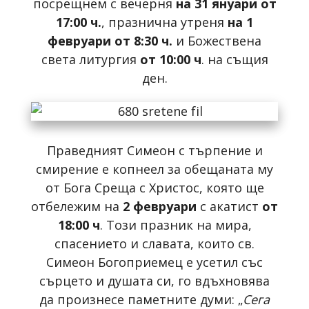
посрещнем с вечерня
на 31 януари от
17:00 ч.
, празнична утреня
на 1
февруари от 8:30 ч.
и Божествена
света литургия
от 10:00 ч
. на същия
ден.
Праведният Симеон с търпение и
смирение е копнеел за обещаната му
от Бога Среща с Христос, която ще
отбележим на
2 февруари
с акатист
от
18:00 ч
. Този празник на мира,
спасението и славата, които св.
Симеон Богоприемец е усетил със
сърцето и душата си, го вдъхновява
да произнесе паметните думи: „
Сега