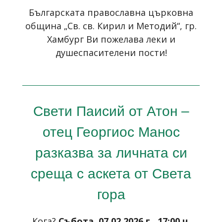
Българската православна църковна
община „Св. св. Кирил и Методий“, гр.
Хамбург Ви пожелава леки и
душеспасителени пости!
Свети Паисий от Атон –
отец Георгиос Манос
разказва за личната си
среща с аскета от Света
гора
Кога?
Събота, 07.02.2026 г., 17:00 ч.