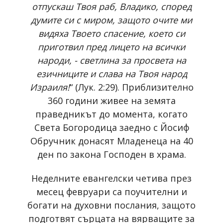
отпускаш Твоя раб, Владико, според
думите си с миром, защото очите ми
видяха Твоето спасение, което си
приготвил пред лицето на всички
народи, - светлина за просвета на
езичниците и слава на Твоя народ
Израиля!
“ (Лук. 2:29). Приблизително
360 години живее на земята
праведникът до момента, когато
Света Богородица заедно с Йосиф
Обручник донасят Младенеца на 40
ден по закона Господен в храма.
Неделните евангелски четива през
месец февруари са поучителни и
богати на духовни послания, защото
подготвят сърцата на вярващите за