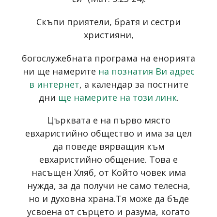
Скъпи приятели, братя и сестри
християни,
богослужебната програма на енорията
ни ще намерите
на познатия Ви адрес
в интернет
, а календар за постните
дни
ще намерите на този линк
.
Църквата е на първо място
евхаристийно общество и има за цел
да поведе вярващия към
евхаристийно общение. Това е
насъщен Хляб, от Който човек има
нужда, за да получи не само телесна,
но и духовна храна.Тя може да бъде
усвоена от сърцето и разума, когато