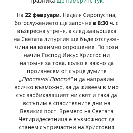
празника
ще намерите тук
.
На
22 февруари
, Неделя Сиропустна,
богослужението ще започне
в 8:30 ч.
с
възкресна утреня, а след завършека
на Светата литургия ще бъде отслужен
чина на взаимно опрощение. По този
начин Господ Иисус Христос ни
напомня за това, колко е важно да
произнесем от сърце думите
„
Простено! Прости!
“
и да направим
всичко възможно, за да живеем в мир
със заобикалящият ни свят и така да
встъпим в спасителните дни на
Великия пост. Времето на Светата
Четиридесетница е възможност да
станем съпричастни на Христовия