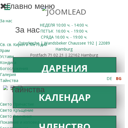
Главно меню
За нас
НЕДЕЛЯ 10:00
ч.
- 14:00 ч.
За нас
ПЕТЪК
16:00
ч.
- 19:00 ч.
СРЯДА
16:00
ч.
- 19:00 ч.
Osterkirche | Wandsbeker Chaussee 192 | 22089
Св. св. Кирил и Методий
Hamburg
Храм
Postfach 71 02 21 | 22162 Hamburg
Устави
Кондика
ДАРЕНИЯ
Богослужения
Галерия
DE
BG
Тайнства
Тайнства
КАЛЕНДАР
Свето Причастие
Свето Кръщение
Свето Венчание
Покаяние и изповед
ЧЛЕНСТВО