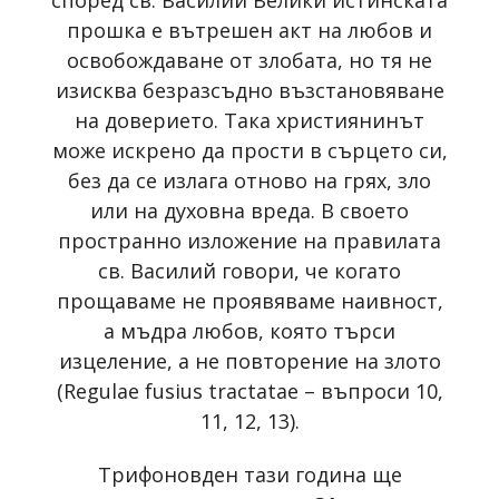
според св. Василий Велики истинската
прошка е вътрешен акт на любов и
освобождаване от злобата, но тя не
изисква безразсъдно възстановяване
на доверието. Така християнинът
може искрено да прости в сърцето си,
без да се излага отново на грях, зло
или на духовна вреда. В своето
пространно изложение на правилата
св. Василий говори, че когато
прощаваме не проявяваме наивност,
а мъдра любов, която търси
изцеление, а не повторение на злото
(Regulae fusius tractatae – въпроси 10,
11, 12, 13).
Трифоновден тази година ще