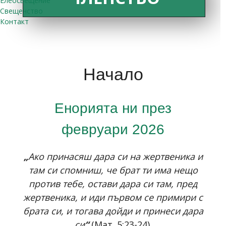
Елеосвещение
Свещенство
Контакт
Начало
Енорията ни през
февруари 2026
„
Ако принасяш дара си на жертвеника и
там си спомниш, че брат ти има нещо
против тебе, остави дара си там, пред
жертвеника, и иди първом се примири с
брата си, и тогава дойди и принеси дара
си
“
(Мат. 5:23-24).