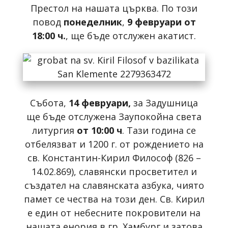
Престол на нашата църква. По този
повод
понеделник
,
9 февруари от
18:00 ч.
, ще бъде отслужен акатист.
Събота,
14 февруари,
за Задушница
ще бъде отслужена Заупокойна света
литургия
от 10:00 ч
. Тази година се
отбелязват и 1200 г. от рождението на
св. Константин-Кирил Философ (826 –
14.02.869), славянски просветител и
създател на славянската азбука, чиято
памет се чества на този ден. Св. Кирил
е един от небесните покровители на
нашата енория в гр. Хамбург и затова