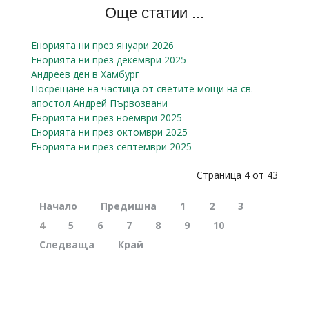
Още статии ...
Енорията ни през януари 2026
Енорията ни през декември 2025
Андреев ден в Хамбург
Посрещане на частица от светите мощи на св.
апостол Андрей Първозвани
Енорията ни през ноември 2025
Енорията ни през октомври 2025
Енорията ни през септември 2025
Страница 4 от 43
Начало
Предишна
1
2
3
4
5
6
7
8
9
10
Следваща
Край