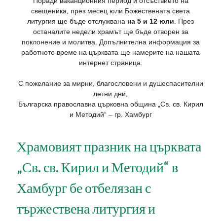
Поради ваканционния период и отсъствието на
свещеника, през месец юли Божествената света
литургия ще бъде отслужвана
на 5 и 12 юли
. През
останалите недели храмът ще бъде отворен за
поклонение и молитва. Допълнителна информация за
работното време на църквата ще намерите на нашата
интернет страница
.
С пожелание за мирни, благословени и душеспасителни
летни дни,
Българска православна църковна община „Св. св. Кирил
и Методий“ – гр. Хамбург
Храмовият празник на църквата
„Св. св. Кирил и Методий“ в
Хамбург бе отбелязан с
тържествена литургия и