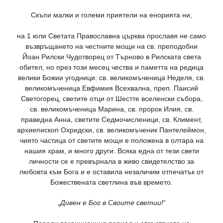
Скъпи малки и големи приятели на енорията ни,
на 1 юли Светата Православна църква прославя не само
възвръщането на честните мощи на св. преподобни
Йоан Рилски Чудотворец от Търново в Рилската света
обител, но през този месец чества и паметта на редица
велики Божии угодници: св. великомъченица Неделя, св.
великомъченица Евфимия Всехвална, преп. Паисий
Светогорец, светите отци от Шестте вселенски събора,
св. великомъченица Марина, св. пророк Илия, св.
праведна Анна, светите Седмочисленици, св. Климент,
архиепископ Охридски, св. великомъченик Пантелеймон,
чиято частица от светите мощи е положена в олтара на
нашия храм, и много други. Всяка една от тези свети
личности се е превърнала в живо свидетелство за
любовта към Бога и е оставила незаличим отпечатък от
Божествената светлина във времето.
„
Дивен е Бог в Своите светии!
“