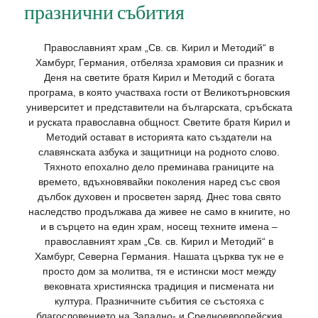
празнични събития
Православният храм „Св. св. Кирил и Методий“ в
Хамбург, Германия, отбеляза храмовия си празник и
Деня на светите братя Кирил и Методий с богата
програма, в която участваха гости от Великотърновския
университет и представители на българската, сръбската
и руската православна общност. Светите братя Кирил и
Методий остават в историята като създатели на
славянската азбука и защитници на родното слово.
Тяхното епохално дело преминава границите на
времето, вдъхновявайки поколения наред със своя
дълбок духовен и просветен заряд. Днес това свято
наследство продължава да живее не само в книгите, но
и в сърцето на един храм, носещ техните имена –
православният храм „Св. св. Кирил и Методий“ в
Хамбург, Северна Германия. Нашата църква тук не е
просто дом за молитва, тя е истински мост между
вековната християнска традиция и писмената ни
култура. Празничните събития се състояха с
благословението на Западно- и Средноевропейския