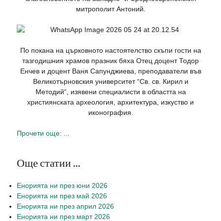
митрополит Антоний.
По покана на църковното настоятелство скъпи гости на
тазгодишния храмов празник бяха Отец доцент Тодор
Енчев и доцент Ваня Сапунджиева, преподаватели във
Великотърновския университет “Св. св. Кирил и
Методий“, изявени специалисти в областта на
християнската археология, архитектура, изкуство и
иконография.
Прочети още: ...
Още статии ...
Енорията ни през юни 2026
Енорията ни през май 2026
Енорията ни през април 2026
Енорията ни през март 2026