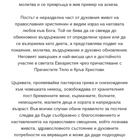
молитва и се превръща в жив пример на аскеза.
Постът е неразделна част от духовния живот на
православния християнин и видим израз на неговата
любов към Бога. Той не бива да се свежда до
обикновено въздържание от определени храни или да
се възприема като диета, а представлява подвиг на
покаяние, молитва, въздържание и духовно обновление.
Неговият завършек и най-висша цел е достойното
участие в светата Евхаристия чрез причастяване с
Пречистите Тяло и Кръв Христови.
Църквата, проявявайки пастирска грижа и снизхождение
към човешката немощ, освобождава от хранителния
пост бременните жени, кърмачките, болните,
немощните, малките деца и хората в напреднала
възраст. Във всички случаи обаче правилото за постене
следва да бъде съобразено с благословението и
наставленията на православен свещеник, който познава
живота, здравословното състояние и духовните
потребности на вярващия и може да даде подходящо