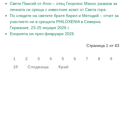
Свети Паисий от Атон – отец Георгиос Манос разказa за
личната си среща с известния аскет от Света гора
По следите на светите братя Кирил и Методий – отчет за
участието ни в срещата PHILOXENIA в Северна
Германия, 23-25 януари 2026 г.
Енорията ни през февруари 2026
Страница 1 от 43
1
2
3
4
5
6
7
8
9
10
Следваща
Край