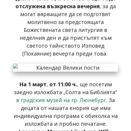
отслужена възкресна вечерня
, за да
могат вярващите да се подготвят
молитвено за предстоящата
Божествената света литургия в
неделния ден и да пристъпят към
светото тайнството Изповед
(Покаяние) вечерта преди това.
На 1 март
,
от 11:00 ч.
, ще посетим
заедно изложбата „Солта на Библията“
в градския музей на гр. Люнебург
. За
децата от нашата енория ще има
индивидуална програма с обиколка на
изложбата и пробно печатане.