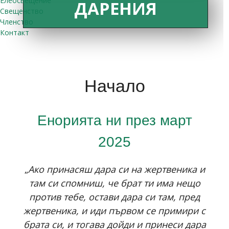
Елеосвещение
ДАРЕНИЯ
Свещенство
Членство
Контакт
Начало
Енорията ни през март
2025
„
Ако принасяш дара си на жертвеника и
там си спомниш, че брат ти има нещо
против тебе, остави дара си там, пред
жертвеника, и иди първом се примири с
брата си, и тогава дойди и принеси дара