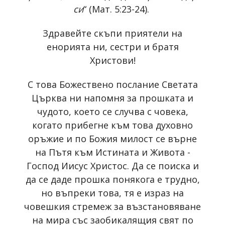
си
“ (Мат. 5:23-24).
Здравейте скъпи приятели на
енорията ни, сестри и братя
Христови!
С това Божествено послание Светата
Църква ни напомня за прошката и
чудото, което се случва с човека,
когато прибегне към това духовно
оръжие и по Божия милост се върне
на Пътя към Истината и Живота -
Господ Иисус Христос. Да се поиска и
да се даде прошка понякога е трудно,
но въпреки това, тя е израз на
човешкия стремеж за възстановяване
на мира със заобикалящия свят по