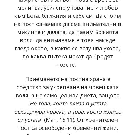
молитва, усилено упование и любов
към Бога, ближния и себе си. Да стоим
на пост означава да сме внимателни в
мислите и делата, да пазим Божията
воля, да внимаваме в това накъде
гледа окото, в какво се вслушва ухото,
по каква пътека искат да бродят
нозете.
Приемането на постна храна е
средство за укрепване на човешката
воля, а не самоцел или диета, защото
„
Не това, което влиза в устата,
осквернява човека, а това, което излиза
от устата
“ (Мат. 15:11). От хранителен
пост са освободени бременни жени,