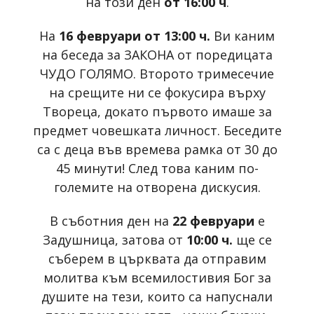
на този ден
от 16:00 ч
.
На
16 февруари от 13:00 ч.
Ви каним
на беседа за ЗАКОНА от поредицата
ЧУДО ГОЛЯМО. Второто тримесечие
на срещите ни се фокусира върху
Твореца, докато първото имаше за
предмет човешката личност. Беседите
са с деца във времева рамка от 30 до
45 минути! След това каним по-
големите на отворена дискусия.
В съботния ден на
22 февруари
е
Задушница, затова от
10:00 ч.
ще се
съберем в църквата да отправим
молитва към всемилостивия Бог за
душите на тези, които са напуснали