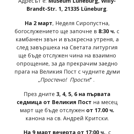
Адресът е:
Museum Lüneburg, Willy-
Brandt-Str. 1, 21335 Lüneburg
.
На 2 март
, Неделя Сиропустна,
богослужението ще започне в
8:30 ч.
с
камбанен звън и възкресна утреня, а
след завършека на Светата литургия
ще бъде отслужен чина на взаимно
опрощение, за да прекрачим заедно
прага на Великия Пост с чудните думи
„
Простено! Прости!
“ .
През дните
3, 4, 5, 6 на първата
седмица от Великия Пост
на месец
март ще бъде отслужен
от 17.00 ч.
канона на св. Андрей Критски.
На 9 март вечерта от 17:00 ч.
, с