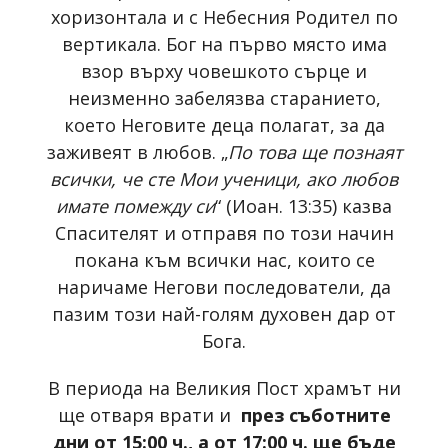
хоризонтала и с Небесния Родител по
вертикала. Бог на първо място има
взор върху човешкото сърце и
неизменно забелязва старанието,
което Неговите деца полагат, за да
заживеят в любов. „
По това ще познаят
всички, че сте Мои ученици, ако любов
имате помежду си
“ (Иоан. 13:35) казва
Спасителят и отправя по този начин
покана към всички нас, които се
наричаме Негови последователи, да
пазим този най-голям духовен дар от
Бога.
В периода на Великия Пост храмът ни
ще отваря врати и
през съботните
дни от 15:00 ч., а от 17:00 ч. ще бъде