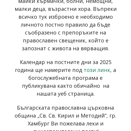
майки кърмачки, болни, немощни,
малки деца, възрастни хора. Въпреки
всичко тук изброено е необходимо
личното постно правило да бъде
съобразено с препоръките на
православен свещеник, който е
запознат с живота на вярващия.
Календар на постните дни за 2025
година ще намерите под
този линк
, а
богослужебната програма е
публикувана както обичайно на
нашата уеб страница.
Българската православна църковна
община „Св. Св. Кирил и Методий“, гр.
Хамбург Ви пожелава леки и