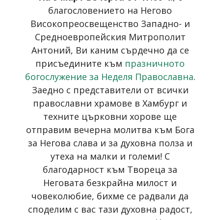
благословението на Негово
Високопреосвещенство Западно- и
Средноевропейския Митрополит
Антоний, Ви каним сърдечно да се
присъедините към
празничното
богослужение за Неделя Православна
.
Заедно с представители от всички
православни храмове в Хамбург и
техните църковни хорове ще
отправим вечерна молитва към Бога
за Негова слава и за духовна полза и
утеха на малки и големи! С
благодарност към Твореца за
Неговата безкрайна милост и
човеколюбие, бихме се радвали да
споделим с вас тази духовна радост,