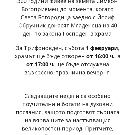
360 години живее на земята Симеон
Богоприемец до момента, когато
Света Богородица заедно с Йосиф
Обручник донасят Младенеца на 40
ден по закона Господен в храма.
За Трифоновден, събота
1 февруари
,
храмът ще бъде отворен
от 16:00 ч.
, а
от 17:00 ч.
ще бъде отслужена
възкресно-празнична вечерня.
Следващите недели са особено
поучителни и богати на духовни
послания, защото подготвят сърцата
на вярващите за настъпващия
великопостен период. Притчите,