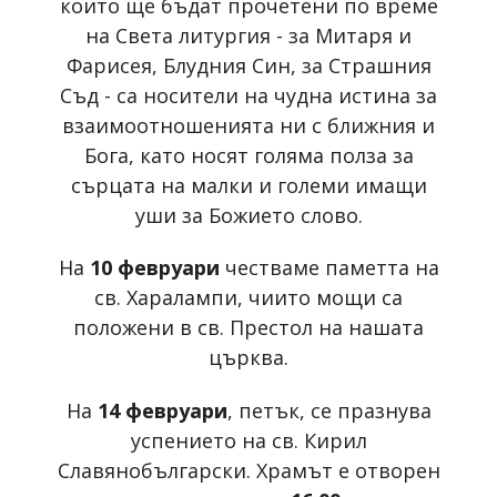
които ще бъдат прочетени по време
на Света литургия - за Митаря и
Фарисея, Блудния Син, за Страшния
Съд - са носители на чудна истина за
взаимоотношенията ни с ближния и
Бога, като носят голяма полза за
сърцата на малки и големи имащи
уши за Божието слово.
На
10 февруари
честваме паметта на
св. Харалампи, чиито мощи са
положени в св. Престол на нашата
църква.
На
14 февруари
, петък, се празнува
успението на св. Кирил
Славянобългарски. Храмът е отворен