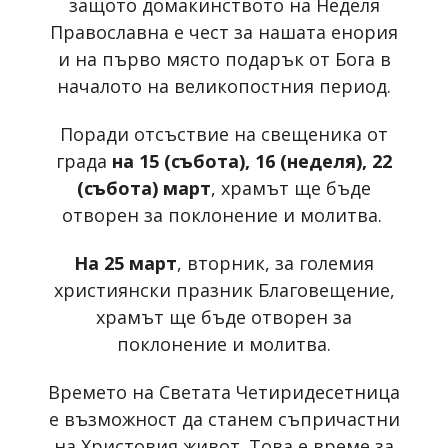
защото домакинството на Неделя
Православна е чест за нашата енория
и на първо място подарък от Бога в
началото на великопостния период.
Поради отсъствие на свещеника от
града
на 15 (събота), 16 (неделя), 22
(събота) март
, храмът ще бъде
отворен за поклонение и молитва.
На 25 март
, вторник, за големия
християнски празник Благовещение,
храмът ще бъде отворен за
поклонение и молитва.
Времето на Светата Четиридесетница
е възможност да станем съпричастни
на Христовия живот. Това е време за