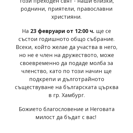
този преходен свят - наши близки,
роднини, приятели, православни
християни.
На
23 февруари от 12:00 ч.
ще се
състои годишното общо събрание.
Всеки, който желае да участва в него,
но не е член на дружеството, може
своевременно да подаде молба за
членство, като по този начин ще
подкрепи и дълготрайното
съществуване на българската църква
в гр. Хамбург.
Божието благословение и Неговата
милост да бъдат с вас!