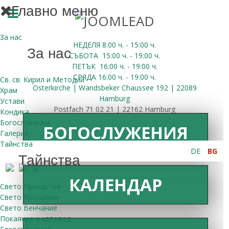
Главно меню
За нас
НЕДЕЛЯ 8:00
ч.
- 15:00 ч.
За нас
СЪБОТА
15:00
ч.
- 19:00 ч.
ПЕТЪК
16:00
ч.
- 19:00 ч.
СРЯДА
16:00
ч.
- 19:00 ч.
Св. св. Кирил и Методий
Osterkirche | Wandsbeker Chaussee 192 | 22089
Храм
Hamburg
Устави
Postfach 71 02 21 | 22162 Hamburg
Кондика
Богослужения
БОГОСЛУЖЕНИЯ
Галерия
Тайнства
DE
BG
Тайнства
КАЛЕНДАР
Свето Причастие
Свето Кръщение
Свето Венчание
Покаяние и изповед