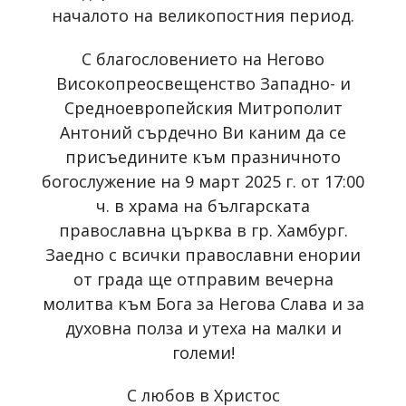
началото на великопостния период.
С благословението на Негово
Високопреосвещенство Западно- и
Средноевропейския Митрополит
Антоний сърдечно Ви каним да се
присъедините към празничното
богослужение на 9 март 2025 г. от 17:00
ч. в храма на българската
православна църква в гр. Хамбург.
Заедно с всички православни енории
от града ще отправим вечерна
молитва към Бога за Негова Слава и за
духовна полза и утеха на малки и
големи!
С любов в Христос