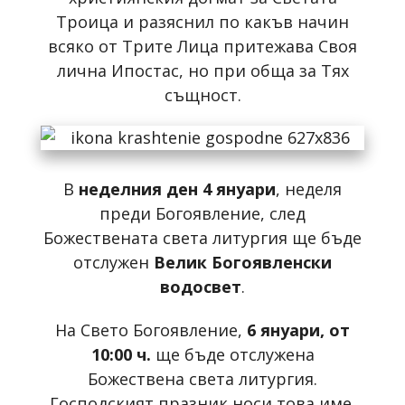
Троица и разяснил по какъв начин
всяко от Трите Лица притежава Своя
лична Ипостас, но при обща за Тях
същност.
В
неделния
ден 4 януари
, неделя
преди Богоявление, след
Божествената света литургия ще бъде
отслужен
Велик Богоявленски
водосвет
.
На Свето Богоявление,
6 януари, от
10:00 ч.
ще бъде отслужена
Божествена света литургия.
Господският празник носи това име,