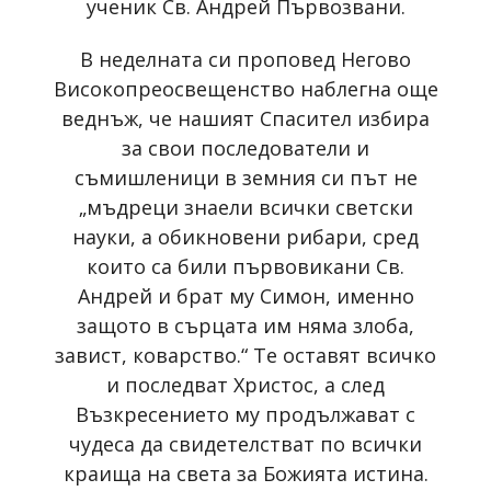
ученик Св. Андрей Първозвани.
В неделната си проповед Негово
Високопреосвещенство наблегна още
веднъж, че нашият Спасител избира
за свои последователи и
съмишленици в земния си път не
„мъдреци знаели всички светски
науки, а обикновени рибари, сред
които са били първовикани Св.
Андрей и брат му Симон, именно
защото в сърцата им няма злоба,
завист, коварство.“ Те оставят всичко
и последват Христос, а след
Възкресението му продължават с
чудеса да свидетелстват по всички
краища на света за Божията истина.