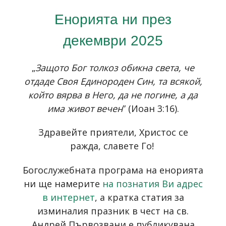
Енорията ни през
декември 2025
„
Защото Бог толкоз обикна света, че
отдаде Своя Единороден Син, та всякой,
който вярва в Него, да не погине, а да
има живот вечен
” (Иоан 3:16).
Здравейте приятели, Христос се
ражда, славете Го!
Богослужебната програма на енорията
ни ще намерите
на познатия Ви адрес
в интернет
, a кратка статия за
изминалия празник в чест на св.
Андрей Първозвани е публикувана