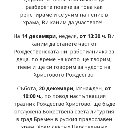
разберете повече за това как
репетираме и се учим на пение в
храма, Ви каним да участвате!
На
14 декември,
неделя
, от 13:30 ч.
Ви
каним да станете част от
Рождественската ни работилничка за
деца, по време на която ще творим,
пеем и ще си говорим за чудото на
Христовото Рождество.
Събота,
20 декември
, Игнажден,
от
10:00 ч.,
по повод настъпващия
празник Рождество Христово,
ще бъде
отслужена Божествена света литургия
в град Бремен в руския православен
храм „Храм святых Царственных