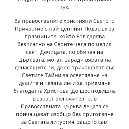
тук
.
За православните християни Светото
Причастие е най-ценният Подарък за
празниците, който Бог дарява
безплатно на Своите чеда по целия
свят. Дечицата, по обичая на
Църквата, могат, заради вярата на
донасящите ги, да се причащават със
Светите Тайни за осветяване на
душите и телата им и за приемане
благодатта Христова. До шестгодишна
възраст включително, в
Православната църква децата се
причащават изобщо без приготвяне
за Светата литургия, защото сам