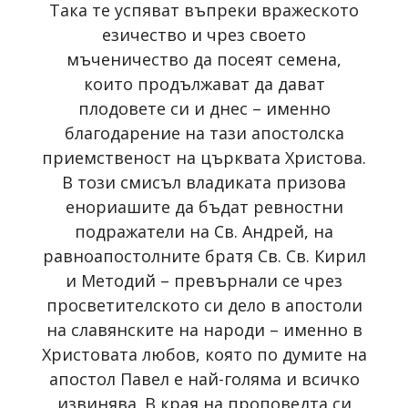
Така те успяват въпреки вражеското
езичество и чрез своето
мъченичество да посеят семена,
които продължават да дават
плодовете си и днес – именно
благодарение на тази апостолска
приемственост на църквата Христова.
В този смисъл владиката призова
енориашите да бъдат ревностни
подражатели на Св. Андрей, на
равноапостолните братя Св. Св. Кирил
и Методий – превърнали се чрез
просветителското си дело в апостоли
на славянските на народи – именно в
Христовата любов, която по думите на
апостол Павел е най-голяма и всичко
извинява. В края на проповедта си