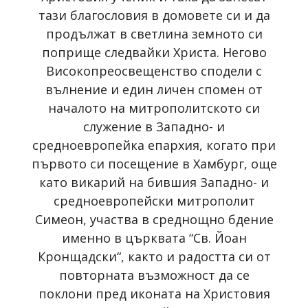
тази благословия в домовете си и да
продължат в светлина земното си
поприще следвайки Христа. Негово
Високопреосвещенство сподели с
вълнение и един личен спомен от
началото на митрополитското си
служение в Западно- и
средноевропейка епархия, когато при
първото си посещение в Хамбург, още
като викарий на бившия Западно- и
средноевропейски митрополит
Симеон, участва в среднощно бдение
именно в църквата “Св. Йоан
Кронщадски“, както и радостта си от
повторната възможност да се
поклони пред иконата на Христовия