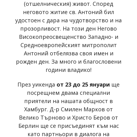
(отшелническия) живот. Според
неговото житие св. Антоний бил
удостоен с дара на чудотворство и на
прозорливост. На този ден Негово
Високопреосвещенство Западно- и
Средноевропейският митрополит
Антоний отбелязва своя имен и
рожден ден. За много и благословени
години владико!
През уикенда
от 23 до 25 януари
ще
посрещнем двама специални
приятели на нашата общност в
Хамбург. Д-р Смилен Марков от
Велико Търново и Христо Беров от
Берлин ще се присъединят към нас
като партньори в диалога на