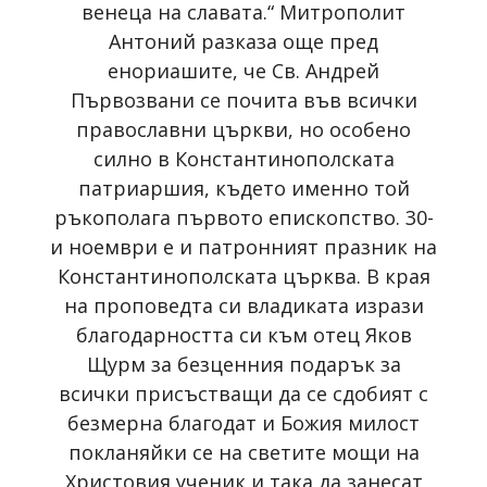
венеца на славата.“ Митрополит
Антоний разказа още пред
енориашите, че Св. Андрей
Първозвани се почита във всички
православни църкви, но особено
силно в Константинополската
патриаршия, където именно той
ръкополага първото епископство. 30-
и ноември е и патронният празник на
Константинополската църква. В края
на проповедта си владиката изрази
благодарността си към отец Яков
Щурм за безценния подарък за
всички присъстващи да се сдобият с
безмерна благодат и Божия милост
покланяйки се на светите мощи на
Христовия ученик и така да занесат