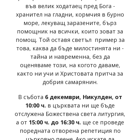
във велик ходатаец пред Бога -
хранител на гладни, кормчия в бурно
море, лекуващ заразените, бърз
помощник на всички, които зоват за
помощ. Той оставя светъл пример за
това, каква да бъде милостинята ни -
тайна и навременна, без да
оценяваме този, на когото даваме,
както ни учи и Христовата притча за
добрия самарянин.
В събота
6 декември, Никулден, от
10:00 ч.
в църквата ни ще бъде
отслужена Божествена света литургия,
а от
15:00 ч. до 16:30 ч.
ще се проведе
поредната отворена репетиция по
църковно пеене. Ако искате да