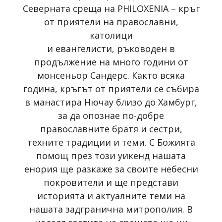
Северната среща на PHILOXENIA – кръг
от приятели на православни,
католици
и евангелисти, ръководен в
продължение на много години от
монсеньор Сандерс. Както всяка
година, кръгът от приятели се събира
в манастира Нючау близо до Хамбург,
за да опознае по-добре
православните братя и сестри,
техните традиции и теми. С Божията
помощ през този уикенд нашата
енория ще разкаже за своите небесни
покровители и ще представи
историята и актуалните теми на
нашата задгранична митрополия. В