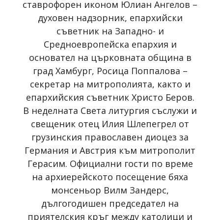
ставрофорен иконом Юлиан Ангелов –
духовен надзорник, епархийски
съветник на Западно- и
Средноевропейска епархия и
основател на църковната община в
град Хамбург, Росица Поппалова –
секретар на митрополията, както и
епархийския съветник Христо Беров.
В неделната Света литургия съслужи и
свещеник отец Илия Шлепегрел от
грузинския православен диоцез за
Германия и Австрия към митрополит
Герасим. Официални гости по време
на архиерейското посещение бяха
монсеньор Вилм Зандерс,
дългогодишен председател на
приятелския кръг между католици и