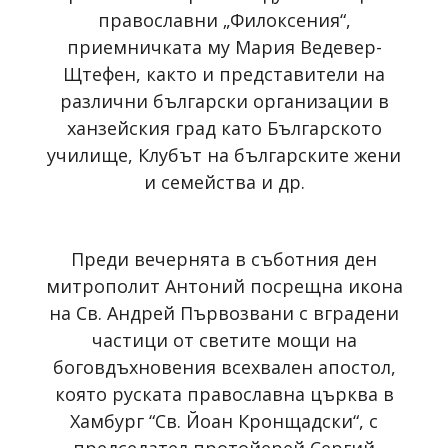
православни „Филоксения“,
приемничката му Мария Ведевер-
Щтефен, както и представители на
различни български организации в
ханзейския град като Българското
училище, Клубът на българските жени
и семейства и др.
Преди вечернята в съботния ден
митрополит Антоний посрещна икона
на Св. Андрей Първозвани с вградени
частици от светите мощи на
боговдъхновения всехвален апостол,
която руската православна църква в
Хамбург “Св. Йоан Кронщадски“, с