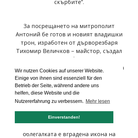
скърбите“.
За посрещането на митрополит
Антоний бе готов и новият владишки
трон, изработен от дърворезбаря
Тихомир Величков – майстор, създал
и задолтарните шкафове и певницата
в църквата. Тронът е предназначен за
Wir nutzen Cookies auf unserer Website.
най-висшия по чин архиерей,
Einige von ihnen sind essenziell für den
присъстващ на богослужението.
Betrieb der Seite, während andere uns
Неговото наименование произлиза от
helfen, diese Website und die
титлата „владика“, използвана за
Nutzererfahrung zu verbessern.
Mehr lesen
Константинополския патриарх след
падането на балканските християнски
Einverstanden!
държави под османско владичество. В
облегалката е вградена икона на