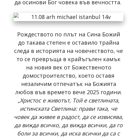
да осинови Бог човека във вечността.
Рождеството по плът на Сина Божий
до такава степен е оставило трайна
следа в историята на човечеството, че
то се превръща в крайъгълен камък
на новия век от Божественото
домостроителство, което оставя
незаличим отпечатък на Божията
любов във времето вече 2025 години.
„
Христос е животът, Той е светлината,
истинската Светлина: прави така, че
човек да живее в радост, да се извисява,
да вижда всичко, да вижда всички, да го
боли за всички, да иска всички да са с