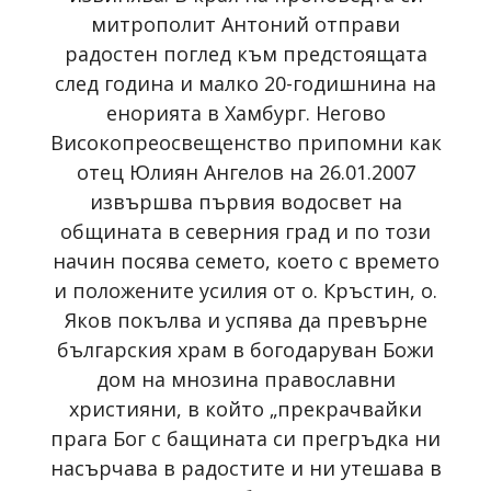
митрополит Антоний отправи
радостен поглед към предстоящата
след година и малко 20-годишнина на
енорията в Хамбург. Негово
Високопреосвещенство припомни как
отец Юлиян Ангелов на 26.01.2007
извършва първия водосвет на
общината в северния град и по този
начин посява семето, което с времето
и положените усилия от о. Кръстин, о.
Яков покълва и успява да превърне
българския храм в богодаруван Божи
дом на мнозина православни
християни, в който „прекрачвайки
прага Бог с бащината си прегръдка ни
насърчава в радостите и ни утешава в