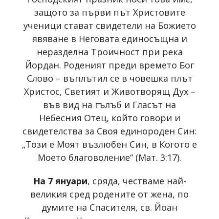
защото за първи път Христовите
ученици стават свидетели на Божието
явяване в Неговата единосъщна и
неразделна Троичност при река
Йордан. Роденият преди времето Бог
Слово – въплътил се в човешка плът
Христос, Светият и Животворящ Дух –
във вид на гълъб и Гласът на
Небесния Отец, който говори и
свидетелства за Своя единороден Син:
„Този е Моят възлюбен Син, в Когото е
Моето благоволение“ (Мат. 3:17).
На 7 януари
, сряда, честваме най-
великия сред родените от жена, по
думите на Спасителя, св. Йоан