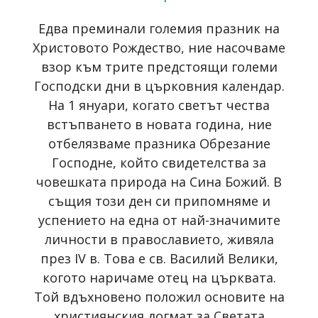
Едва преминали големия празник на
Христовото Рождество, ние насочваме
взор към трите предстоящи големи
Господски дни в църковния календар.
На 1 януари, когато светът чества
встъпването в новата година, ние
отбелязваме празника Обрезание
Господне, който свидетелства за
човешката природа на Сина Божий. В
същия този ден си припомняме и
успението на една от най-значимите
личности в православието, живяла
през IV в. Това е св. Василий Велики,
когото наричаме отец на църквата.
Той вдъхновено положил основите на
християнския догмат за Свeтата