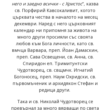
него и заедно всички - с Христос
“, казва
св. Порфирий Кавсокаливит, когото
църквата чества в началото на месец
декември. Наред с него църковният
календар ни припомня за живота на
много други просияли със своята
любов към Бога личности, като св.
вмчца Варвара, преп. Йоан Дамаскин,
преп. Сава Освещени, св. Анна, св.
Спиридон еп. Тримитунтски
Чудотворец, св. свщмчк. Игнатий
Богоносец, преп. Наум Охридски, св.
първомъченик и архидякон Стефан и
редица други.
Така и св. Николай Чудотворец се
превърнал за много вярващи по света