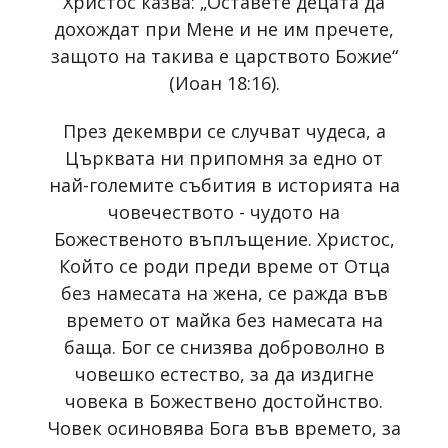
Христос казва: „Оставете децата да
дохождат при Мене и не им пречете,
защото на такива е царството Божие“
(Иоан 18:16).
През декември се случват чудеса, а
Църквата ни припомня за едно от
най-големите събития в историята на
човечеството - чудото на
Божественото въплъщение. Христос,
Който се роди преди време от Отца
без намесата на жена, се ражда във
времето от майка без намесата на
баща. Бог се снизява доброволно в
човешко естество, за да издигне
човека в Божествено достойнство.
Човек осиновява Бога във времето, зa