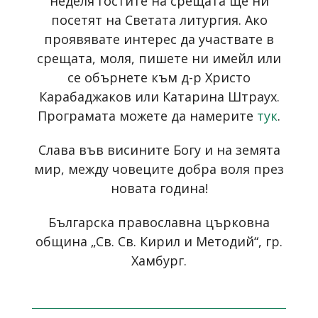
неделя гостите на срещата ще ни
посетят на Светата литургия. Ако
проявявате интерес да участвате в
срещата, моля, пишете ни имейл или
се обърнете към д-р Христо
Карабаджаков или Катарина Штраух.
Програмата можете да намерите
тук
.
Слава във висините Богу и на земята
мир, между човеците добра воля през
новата година!
Българска православна църковна
община „Св. Св. Кирил и Методий“, гр.
Хамбург.