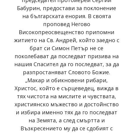
председател протойерей Сергий
Бабурин, предостави за поклонение
на българската енория. В своята
проповед Негово
Високопреосвещенство припомни
житието на Св. Андрей, който заедно с
брат си Симон Петър не се
поколебават да последват призива на
нашия Спасител да го последват, за да
разпростаняват Словото Божие.
„Макар и обикновени рибари,
Христос, който е сърцеведец, вижда в
тях чистота на мислите и чувствата,
християнско мъжество и достойнство
и избира именно тях да го последват
на Земята, а след смъртта и
Възкресението му да се сдобият с