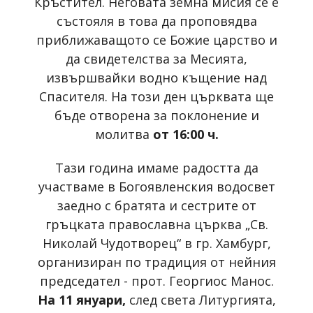
Кръстител. Неговата земна мисия се е
състояля в това да проповядва
приближаващото се Божие царство и
да свидетелства за Месията,
извършвайки водно къщение над
Спасителя. На този ден църквата ще
бъде отворена за поклонение и
молитва
от 16:00 ч.
Тази година имаме радостта да
участваме в Богоявленския водосвет
заедно с братята и сестрите от
гръцката православна църква „Св.
Николай Чудотворец“ в гр. Хамбург,
организиран по традиция от нейния
председател - прот. Георгиос Манос.
На 11 януари,
след света Литургията,