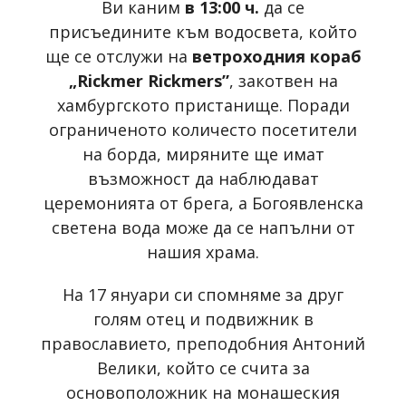
Ви каним
в 13:00 ч.
да се
присъедините към водосвета, който
ще се отслужи на
ветроходния кораб
„Rickmer Rickmers”
, закотвен на
хамбургското пристанище. Поради
ограниченото количесто посетители
на борда, миряните ще имат
възможност да наблюдават
церемонията от брега, а Богоявленска
светена вода може да се напълни от
нашия храма.
На 17 януари си спомняме за друг
голям отец и подвижник в
православието, преподобния Антоний
Велики, който се счита за
основоположник на монашеския