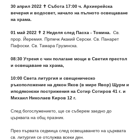
30 април 2022 ✝ Събота 17:00 ч. Архиерейска
вечерня и водосвет, начало на пълното освещаване
на храма.
01 май 2022 ✝ 2 Неделя след Пасха - Томина.
Св.
прор. Йеремия. Прпмчк Акакий Серски. Св. Панарет
Пафоски. Св. Тамара Грузинска.
08:30 Утреня с чин полагане мощи в Светия престол
и освещаване на храма,
10:00 Света литургия и свещеническо
ръкоположение на дякон Яков (в мире Явор) Щурм и
иподяконски пострижения на Сотир Сотиров 41 г. и
Михаил Николаев Киров 12 г.
След богослужението, ще се съберем заедно до
църквата на общ празник.
През първата седмица след освещаването на църквата
св. литургия се отслужва всеки ден.