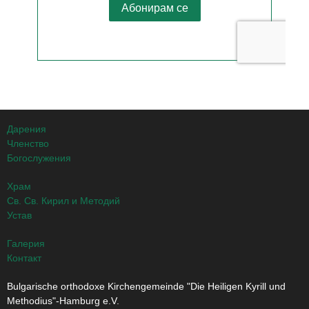
Дарения
Членство
Богослужения
Храм
Св. Св. Кирил и Методий
Устав
Галерия
Контакт
Bulgarische orthodoxe Kirchengemeinde "Die Heiligen Kyrill und
Methodius"-Hamburg e.V.