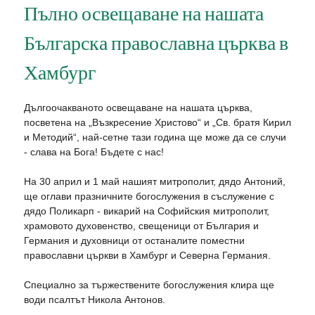
Пълно освещаване на нашата
Българска православна църква в
Хамбург
Дългоочакваното освещаване на нашата църква,
посветена на „Възкресение Христово“ и „Св. братя Кирил
и Методий“, най-сетне тази година ще може да се случи
- слава на Бога! Бъдете с нас!
На 30 април и 1 май нашият митрополит, дядо Антоний,
ще оглави празничните богослужения в съслужение с
дядо Поликарп - викарий на Софийския митрополит,
храмовото духовенство, свещеници от България и
Германия и духовници от останалите поместни
православни църкви в Хамбург и Северна Германия.
Специално за тържествените богослужения клира ще
води псалтът Никола Антонов.