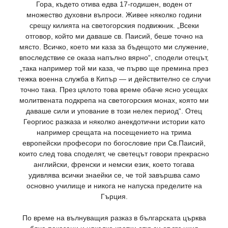
Гора, където отива едва 17-годишен, воден от
множество духовни въпроси. Живее няколко години
срещу килията на светогорския подвижник. „Всеки
отговор, който ми даваше св. Паисий, беше точно на
място. Всичко, което ми каза за бъдещото ми служение,
впоследствие се оказа напълно вярно“, сподели отецът,
„така например той ми каза, че първо ще премина през
тежка военна служба в Кипър — и действително се случи
точно така. През цялото това време обаче ясно усещах
молитвената подкрепа на светогорския монах, която ми
даваше сили и упование в този нелек период“. Отец
Георгиос разказа и няколко анекдотични истории като
например срещата на посещението на трима
европейски професори по богословие при Св.Паисий,
които след това споделят, че светецът говори прекрасно
английски, френски и немски език, което тогава
удивлява всички знаейки се, че той завършва само
основно училище и никога не напуска пределите на
Гърция.
По време на вълнуващия разказ в българската църква