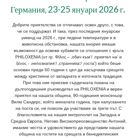
Германия, 23-25 януари 2026 г.
Добрите приятелства се отличават, освен друго, с това,
че се поддържат. И така, през последния януарски
уикенд на 2026 г., при ледени температури и в
живописна обстановка, нашата енория имаше
възможност да освежи хубавите си отношения с кръга
PHILOXENIA (от гр. Φίλος – ‚обич към‘/ ‚приятел на‘ и
ξένος - ‚непознатия‘/ ‚странника‘/ ‚госта‘) койтo беше
основан преди 60 години с цел да насърчава срещите
между християни от западната и източната традиция.
При това ние приехме сърдечната покана на
дългогодишния ръководител на PHILOXENIA и верен
приятел на нашата община, 90-годишния монсеньор
Вилм Сандерс, който миналата година, при напускането
на поста си, ни помоли да участваме за трети път. С
благословията на нашия митрополит на Западна и
Средна Европа, Негово Високопреосвещенство Антоний,
имахме честта и удоволствието да представим нашата
община на гостите на срещата в бенедиктинския