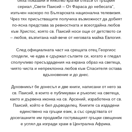
бяха показани и няколко кратки откъси от гръцкия
сериал „Свети Паисий – От Фараса до небесата“,
излъчен наскоро по Българската национална телевизия.
Чрез тях присъстващите получиха възможност да добият
по-ясна представа за ревностната и всеотдайна любов
към Христос, която св. Паисий носи още от детството си
– любов, възпитана най-вече от неговата майка Евлогия.
След официалната част на срещата отец Георгиос
сподели, че едва е сдържал сълзите си, когато е гледал
сполучливо пресъздадения на екрана образ на светеца,
чиято чиста и непреклонна любов към Спасителя остава
вдъхновение и до днес.
Духовникът бе донесъл и две книги, написани от него за
св. Паисий, в които е публикуван и ръкопис на светеца,
както и дървена иконка на св. Арсений, изработена от св.
Паисий, който е бил дърводелец. Книгите са издадени
единствено на гръцки език, а със средствата от
досегашните им продажби гостуващият гръцки свещеник
е успял да изгради храм в Централна Африка.