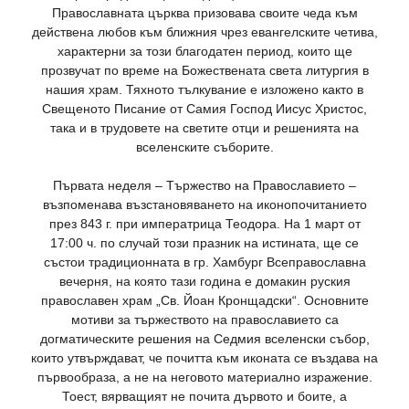
Православната църква призовава своите чеда към
действена любов към ближния чрез евангелските четива,
характерни за този благодатен период, които ще
прозвучат по време на Божествената света литургия в
нашия храм. Тяхното тълкувание е изложено както в
Свещеното Писание от Самия Господ Иисус Христос,
така и в трудовете на светите отци и решенията на
вселенските съборите.
Първата неделя – Тържество на Православието –
възпоменава възстановяването на иконопочитанието
през 843 г. при императрица Теодора. На 1 март от
17:00 ч. по случай този празник на истината, ще се
състои традиционната в гр. Хамбург Всеправославна
вечерня, на която тази година е домакин руския
православен храм „Св. Йоан Кронщадски“. Основните
мотиви за тържеството на православието са
догматическите решения на Седмия вселенски събор,
които утвърждават, че почитта към иконата се въздава на
първообраза, а не на неговото материално изражение.
Тоест, вярващият не почита дървото и боите, а