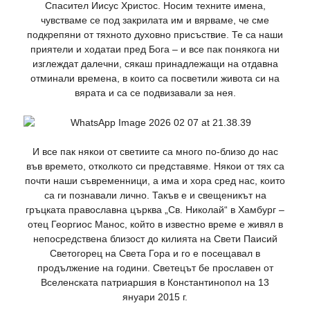
Спасител Иисус Христос. Носим техните имена,
чувстваме се под закрилата им и вярваме, че сме
подкрепяни от тяхното духовно присъствие. Те са наши
приятели и ходатаи пред Бога – и все пак понякога ни
изглеждат далечни, сякаш принадлежащи на отдавна
отминали времена, в които са посветили живота си на
вярата и са се подвизавали за нея.
И все пак някои от светиите са много по-близо до нас
във времето, отколкото си представяме. Някои от тях са
почти наши съвременници, а има и хора сред нас, които
са ги познавали лично. Такъв е и свещеникът на
гръцката православна църква „Св. Николай“ в Хамбург –
отец Георгиос Манос, който в известно време е живял в
непосредствена близост до килията на Свети Паисий
Светогорец на Света Гора и го е посещавал в
продължение на години. Светецът бе прославен от
Вселенската патриаршия в Константинопол на 13
януари 2015 г.