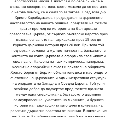
апостолската мисия. Езикът сам по себе си не се е
считал за свещен, но това, което можело да се постигне
с негова помощ, се е считало за такова. След това д-р
Христо Карабаджаков, председател на църковното
настоятелство на нашата община, представи на гостите
кратък преглед на историята на българската
православна църква, от първото българско царство през
възстановяването на патриархата през 19 век до
бурната църковна история през 20 век. При това той
подчерта и вековната мултиетничност на Балканите, в
контекста на която църквата е оформила своя живот и
оцеляване. На фона на тази историческа панорама,
членът на епархийския съвет и приятел на общината
Христо Беров от Берлин обясни генезиса и настоящото
състояние на църковните и административни структури
на епархията на Западна и Средна Европа. Той успя
особено добре да подчертае пред гостите връзката
между една специфика на българското църковно
самоуправление, участието на миряните, и бурната
история на патриаршията като цяло в контекста на
различни държавни властови отношения. В заключение
д-р Христо Карабаджаков представи богата на снимки