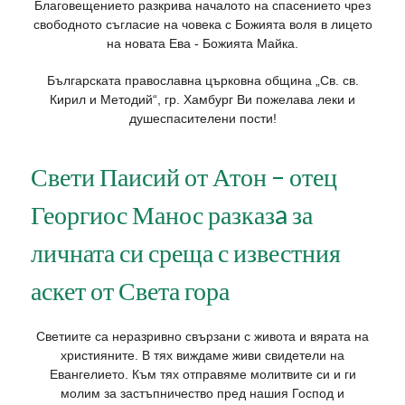
Благовещението разкрива началото на спасението чрез
свободното съгласие на човека с Божията воля в лицето
на новата Ева - Божията Майка.
Българската православна църковна община „Св. св.
Кирил и Методий“, гр. Хамбург Ви пожелава леки и
душеспасителени пости!
Свети Паисий от Атон – отец
Георгиос Манос разказa за
личната си среща с известния
аскет от Света гора
Светиите са неразривно свързани с живота и вярата на
християните. В тях виждаме живи свидетели на
Евангелието. Към тях отправяме молитвите си и ги
молим за застъпничество пред нашия Господ и