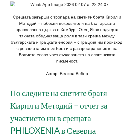
Срещата завърши с тропара на светите братя Кирил и
Методий – небесни покровители на българската
православна църква в Хамбург. Отец Яков подчерта
тяхната обединяваща роля в тази среща между
българската и гръцката енория – с гръцкия им произход,
с ревността им към Бога и с разпространението на
Божието слово чрез създаването на славянската
писменост.
Автор: Велина Вебер
По следите на светите братя
Кирил и Методий – отчет за
участието ни в срещата
PHILOXENIA в Северна