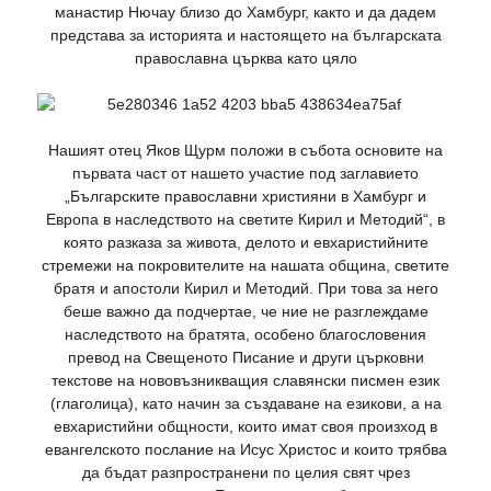
манастир Нючау близо до Хамбург, както и да дадем
представа за историята и настоящето на българската
православна църква като цяло
Нашият отец Яков Щурм положи в събота основите на
първата част от нашето участие под заглавието
„Българските православни християни в Хамбург и
Европа в наследството на светите Кирил и Методий“, в
която разказа за живота, делото и евхаристийните
стремежи на покровителите на нашата община, светите
братя и апостоли Кирил и Методий. При това за него
беше важно да подчертае, че ние не разглеждаме
наследството на братята, особено благословения
превод на Свещеното Писание и други църковни
текстове на нововъзникващия славянски писмен език
(глаголица), като начин за създаване на езикови, а на
евхаристийни общности, които имат своя произход в
евангелското послание на Исус Христос и които трябва
да бъдат разпространени по целия свят чрез