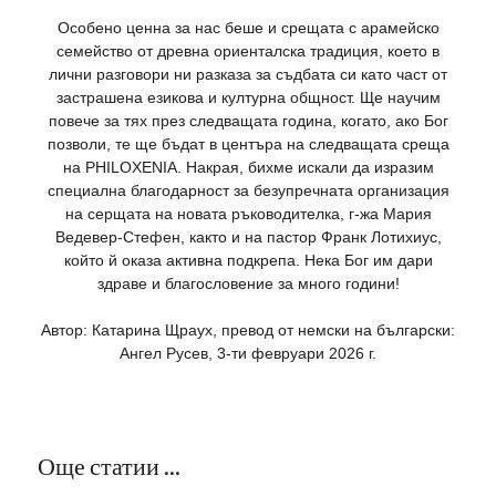
Особено ценна за нас беше и срещата с арамейско
семейство от древна ориенталска традиция, което в
лични разговори ни разказа за съдбата си като част от
застрашена езикова и културна общност. Ще научим
повече за тях през следващата година, когато, ако Бог
позволи, те ще бъдат в центъра на следващата среща
на PHILOXENIA. Накрая, бихме искали да изразим
специална благодарност за безупречната организация
на серщата на новата ръководителка, г-жа Мария
Ведевер-Стефен, както и на пастор Франк Лотихиус,
който й оказа активна подкрепа. Нека Бог им дари
здраве и благословение за много години!
Автор: Катарина Щраух, превод от немски на български:
Ангел Русев, 3-ти февруари 2026 г.
Още статии ...