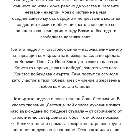
същност, но човек може реално да участва в Неговите
нетварни енергии. Чрез очистване на ума,
съединяването му със сърцето и непрестанна молитва
се достига исихия и обожение, като спасението се
осъществява в синергия между Божията благодат и
свободната човешка воля.
Третата неделя – Кръстопоклонна – насочва вниманието
на вярващия към Кръста като извор на сила по средата
на Великия Пост. Св. Йоан Златоуст в своите слова за
Кръста го нарича „знак на победа“, защото чрез него
Христос побеждава смъртта. Така постът се осмисля
като участие в тази победа чрез смирение и жертвенна
любов към Бога и ближния.
Четвъртата неделя е посветена на Йоан Лествичник. В
своето творение „Лествица“ той описва духовния живот
като възхождане по тридесет стъпала – от отричането от
страстите до съвършената любов. Този образ показва,
че Великият пост е време за конкретен вътрешен труд и
постепенно духовно израстване. Основната идея е, че