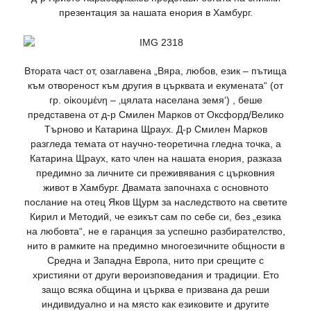
презентация за нашата енория в Хамбург.
Втората част от, озаглавена „Вяра, любов, език – пътища
към отвореност към другия в църквата и екумената“ (от
гр. οἰκουμένη – ‚цялата населана земя‘) , беше
представена от д-р Смилен Марков от Оксфорд/Велико
Търново и Катарина Щраух. Д-р Смилен Марков
разгледа темата от научно-теоретична гледна точка, а
Катарина Щраух, като член на нашата енория, разказа
предимно за личните си преживявания с църковния
живот в Хамбург. Двамата започнаха с основното
послание на отец Яков Щурм за наследството на светите
Кирил и Методий, че езикът сам по себе си, без „езика
на любовта“, не е гаранция за успешно разбирателство,
нито в рамките на предимно многоезичните общности в
Средна и Западна Европа, нито при срещите с
християни от други вероизповедания и традиции. Ето
защо всяка община и църква е призвана да реши
индивидуално и на място как езиковите и другите