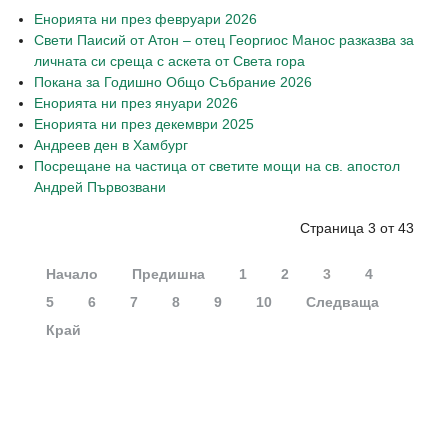
Енорията ни през февруари 2026
Свети Паисий от Атон – отец Георгиос Манос разказва за
личната си среща с аскета от Света гора
Покана за Годишно Общо Събрание 2026
Енорията ни през януари 2026
Енорията ни през декември 2025
Андреев ден в Хамбург
Посрещане на частица от светите мощи на св. апостол
Андрей Първозвани
Страница 3 от 43
Начало
Предишна
1
2
3
4
5
6
7
8
9
10
Следваща
Край