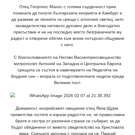
Отец Георгиос Манос с голяма сърдечност прие
поканата да посети българската енорията в Хамбург и
да разкаже за личните си срещи с атонския светец, като
засвидетелства неговото духовно дело и благодатно
присъствие и не на последно място безграничните му
радост и отворени обятия към всеки потърсил общуване
с него.
С благословението на Негово Високопреосвещенство
митрополит Антоний на Западна и Централна Европа
срещата се състоя в навечерието на Неделята на
блудния син – втората от подготвителните недели преди
Великия пост.
Домакинът, енорийският свещеник отец Яков Щурм,
приветства гостите и изрази радостта си, че православни
братя и сестри от различни страни се събират, за да
бъдат обединени от живото свидетелство на Христовата
вяра. Срещата започна с тропара на св. Паисий