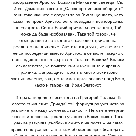
изобразения Христос, Божията Майка или светеца. Св.
Иоан Дамаскин в своите „Слова против иконоборците“
защитава иконите с аргумента за Въплъщението, като
казва, че преди Христос Бог е невидим и неизобразим,
но след като Синът Божий приема човешка плът, Той
може да бъде изобразяван. Така той говори, че
отхвърлянето на иконите е косвено отричане на
реалното въплъщение. Светите отци учат, че светиите
не са посредници вместо Христос, а се молят заедно с
нас в единството на Църквата. Така св. Василий Велики
свидетелства, че почитта към мъчениците е древна
практика, а вярващите търсят тяхното молитвено
застъпничество, защото те имат дръзновение пред Бога,
както и твърди св. Иоан Златоуст.
Втората неделя е посветена на Григорий Палама. В
своето съчинение „Триади“ той формулира учението за
различието между Божията същност и Неговите енергии,
чрез които човекът реално участва в Божия живот. Това
учение разкрива дълбокия смисъл на поста – не само
нравствено усилие, а път към обожение чрез благодатта.
Според неговото учение Бог е непостижим по Своята