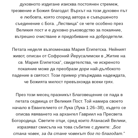
духовното издигане изисква постоянен стремеж,
трезвение и Божия благодат. Върхът на този духовен път
е любовта, която според автора е съвършеното
съединение с Бога. „Лествица“ се чете особено през
Великия пост и е духовно ръководство за покаяние,
вътрешно очистване и придобиване на добродетели.
Петата неделя възпоменава Мария Египетска. Нейният
живот, описан от Софроний Йерусалимски в „Житие на
св. Мария Египетска“, свидетелства, че искреното
покаяние може да преобрази дори най-дълбокото
падение в святост. Този пример утвърждава надеждата,
че Божията милост превъзхожда всеки грях.
През този месец празникът Благовещение се пада в
петата седмица от Великия Пост. Той намира своето
начало в Евангелието от Лука (Лука 1:26–38), където се
описва явяването на архангел Гавриил на Пресвета
Богородица. Светите отци, сред които Атанасий Велики,
изразяват смисъла на това събитие с думите: „
Бог
стана човек, за да стане човекът бог по благодат.
“