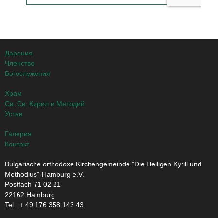
Дарения
Членство
Богослужения
Храм
Св. Св. Кирил и Методий
Устав
Галерия
Контакт
Bulgarische orthodoxe Kirchengemeinde "Die Heiligen Kyrill und
Methodius"-Hamburg e.V.
Postfach 71 02 21
22162 Hamburg
Tel.: + ‭49 176 358 143 43‬