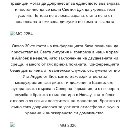
традиции могат да допринесат за единството във вярата
и постоянно да се моли Светия Дух да укрепва тези
усилия. Че това не е лесна задача, стана ясно от
последвалата оживена дискусия по темата в залата.
Около 30-те гости на конференцията бяха поканени да
присъстват на Света литургия и трапреза в нашия храм
в Айлбек в неделя, като заключение на двудневната ни
среща, и много от тях приеха поканата. Конференцията
беше допълнена от евангелска служба, отслужена от д-р
Ута Андре от Кил, която ръководи отдела за
междухристиянски диалог и диакония в Евангелско-
лутеранската църква в Северна Германия, и от вечерна
служба с братята от манастира в Нючау, която беше
отворена за всички посетители на манастира. Братята от
също така допринесоха за уютната атмосфера с вкусно
хранене и ангажираното си домакинство.