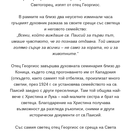
Светогорец, изпят от отец Георгиос.
В рамките на близо два неусетно изминали часа
гръцкият духовник разказа за своите срещи със светеца
и неговото семейство:
„
Всеки, който виждаше св. Паисий за първи път,
имаше чувството, че го познава отдавна. Той имаше
голямо сърце за всички – не само за хората, но и за
животните.
“
Отец Георгиос завършва духовната семинария близо до
Коница, където след прогонването им от Кападокия
(откъдето, както самият той отбеляза, произлизат много
светии, през 1924 г. се установява семейството на св.
Паисий заедно с други преселници. Там той общува най-
вече с Христина и Лука – най-малките сестра и брат на
светеца. Благодарение на Христина получава
възможност да разгледа ръкописи, снимки и други
исторически документи от св.Паисий.
Със самия светец отец Георгиос се среща на Света