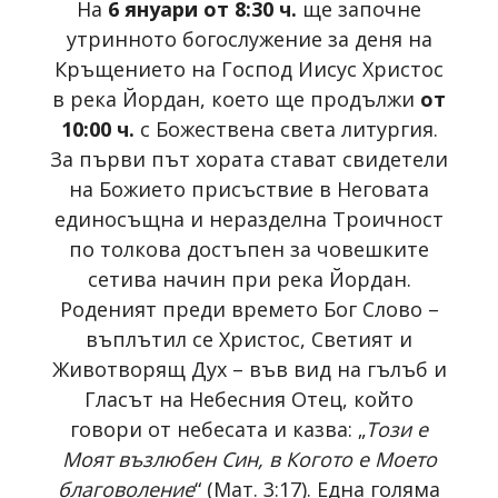
На
6 януари от 8:30 ч.
ще започне
утринното богослужение за деня на
Кръщението на Господ Иисус Христос
в река Йордан, което ще продължи
от
10:00 ч.
с Божествена света литургия.
За първи път хората стават свидетели
на Божието присъствие в Неговата
единосъщна и неразделна Троичност
по толкова достъпен за човешките
сетива начин при река Йордан.
Роденият преди времето Бог Слово –
въплътил се Христос, Светият и
Животворящ Дух – във вид на гълъб и
Гласът на Небесния Отец, който
говори от небесата и казва: „
Този е
Моят възлюбен Син, в Когото е Моето
благоволение
“ (Мат. 3:17). Една голяма