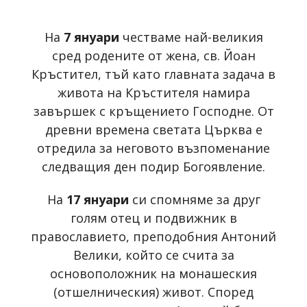
На
7 януари
честваме най-великия
сред родените от жена, св. Йоан
Кръстител, тъй като главната задача в
живота на Кръстителя намира
завършек с кръщението Господне. От
древни времена светата Църква е
отредила за неговото възпоменание
следващия ден подир Богоявление.
На
17 януари
си спомняме за друг
голям отец и подвижник в
православието, преподобния Антоний
Велики, който се счита за
основоположник на монашеския
(отшелническия) живот. Според