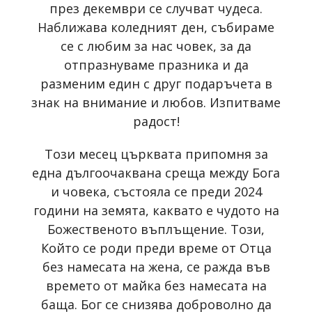
през декември се случват чудеса.
Наближава коледният ден, събираме
се с любим за нас човек, за да
отпразнуваме празника и да
разменим един с друг подаръчета в
знак на внимание и любов. Изпитваме
радост!
Този месец църквата припомня за
една дългоочаквана среща между Бога
и човека, състояла се преди 2024
години на земята, каквато е чудото на
Божественото въплъщение. Този,
Който се роди преди време от Отца
без намесата на жена, се ражда във
времето от майка без намесата на
баща. Бог се снизява доброволно да