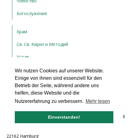
Членство
Богослужения
Храм
Св. Св. Кирил и Методий
Устав
Wir nutzen Cookies auf unserer Website.
Галерия
Einige von ihnen sind essenziell für den
Betrieb der Seite, während andere uns
Контакт
helfen, diese Website und die
Nutzererfahrung zu verbessern.
Mehr lesen
Bulgarische orthodoxe Kirchengemeinde "Die Heiligen Kyrill
Einverstanden!
und Methodius"-Hamburg e.V.
Postfach 71 02 21
22162 Hamburg