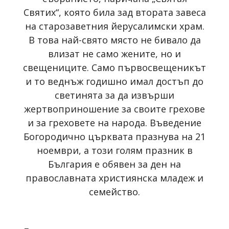
Святих“, която била зад втората завеса
на старозаветния йерусалимски храм.
В това най-свято място не бивало да
влизат не само жените, но и
свещениците. Само първосвещеникът
и то веднъж годишно имал достъп до
светинята за да извърши
жертвоприношение за своите грехове
и за греховете на народа. Въведение
Богородично църквата празнува на 21
ноември, а този голям празник в
България е обявен за ден на
православната християнска младеж и
семейство.