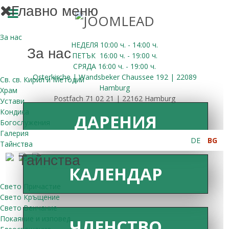
Главно меню
За нас
НЕДЕЛЯ 10:00
ч.
- 14:00 ч.
За нас
ПЕТЪК
16:00
ч.
- 19:00 ч.
СРЯДА
16:00
ч.
- 19:00 ч.
Osterkirche | Wandsbeker Chaussee 192 | 22089
Св. св. Кирил и Методий
Hamburg
Храм
Postfach 71 02 21 | 22162 Hamburg
Устави
Кондика
ДАРЕНИЯ
Богослужения
Галерия
DE
BG
Тайнства
Тайнства
КАЛЕНДАР
Свето Причастие
Свето Кръщение
Свето Венчание
Покаяние и изповед
ЧЛЕНСТВО