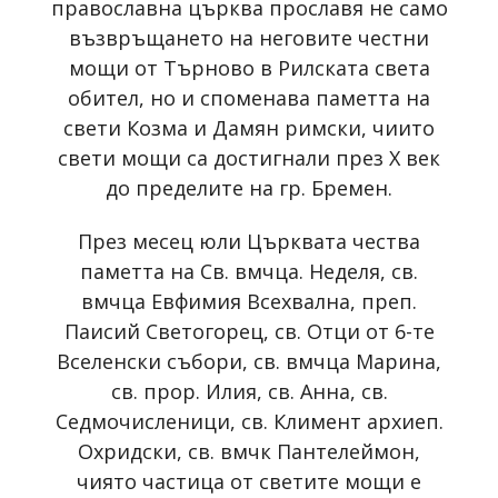
православна църква прославя не само
възвръщането на неговите честни
мощи от Търново в Рилската света
обител, но и споменава паметта на
свети Козма и Дамян римски, чиито
свети мощи са достигнали през X век
до пределите на гр. Бремен.
През месец юли Църквата чества
паметта на Св. вмчца. Неделя, св.
вмчца Евфимия Всехвална, преп.
Паисий Светогорец, св. Отци от 6-те
Вселенски събори, св. вмчца Марина,
св. прор. Илия, св. Анна, св.
Седмочисленици, св. Климент архиеп.
Охридски, св. вмчк Пантелеймон,
чиято частица от светите мощи е