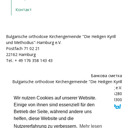
Контакт
Bulgarische orthodoxe Kirchengemeinde "Die Heiligen Kyrill
und Methodius"-Hamburg e.V.
Postfach 71 02 21
22162 Hamburg
Tel.: + ‭49 176 358 143 43‬
Банкова сметка
Bulgarische orthodoxe Kirchengemeinde "Die Heiligen Kyrill
und Methodius"-Hamburg e.V.
IBAN: DE92200300000602025280
Wir nutzen Cookies auf unserer Website.
BIC: HYVEDEMM300
Einige von ihnen sind essenziell für den
Betrieb der Seite, während andere uns
helfen, diese Website und die
Nutzererfahrung zu verbessern.
Mehr lesen