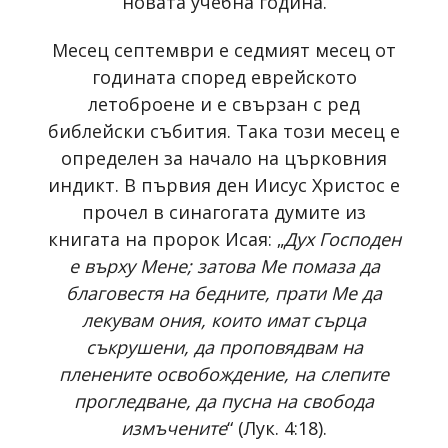
новата учебна година.
Месец септември е седмият месец от
годината според еврейското
летоброене и е свързан с ред
библейски събития. Така този месец е
определен за начало на църковния
индикт. В първия ден Иисус Христос е
прочел в синагогата думите из
книгата на пророк Исая: „
Дух Господен
е върху Мене; затова Ме помаза да
благовестя на бедните, прати Ме да
лекувам ония, които имат сърца
съкрушени, да проповядвам на
пленените освобождение, на слепите
прогледване, да пусна на свобода
измъчените
“ (Лук. 4:18).