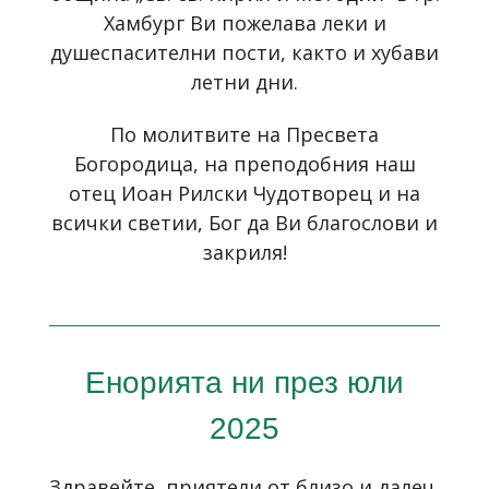
Хамбург Ви пожелава леки и
душеспасителни пости, както и хубави
летни дни.
По молитвите на Пресвета
Богородица, на преподобния наш
отец Иоан Рилски Чудотворец и на
всички светии, Бог да Ви благослови и
закриля!
Енорията ни през юли
2025
Здравейте, приятели от близо и далеч,