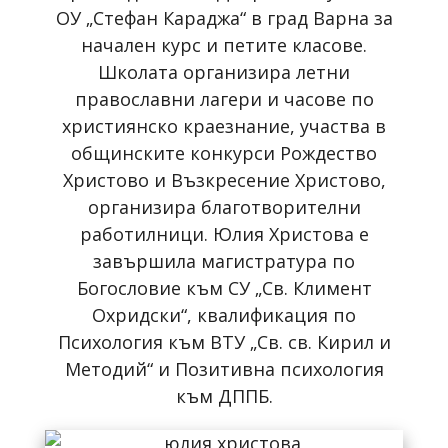
ОУ „Стефан Караджа“ в град Варна за
начален курс и петите класове.
Школата организира летни
православни лагери и часове по
християнско краезнание, участва в
общинските конкурси Рождество
Христово и Възкресение Христово,
организира благотворителни
работилници. Юлия Христова е
завършила магистратура по
Богословие към СУ „Св. Климент
Охридски“, квалификация по
Психология към ВТУ „Св. св. Кирил и
Методий“ и Позитивна психология
към ДППБ.