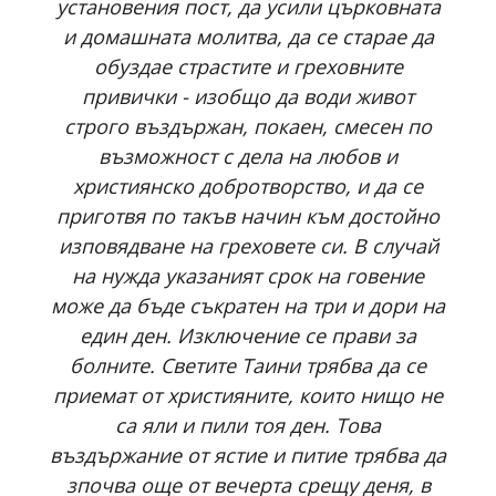
установения пост, да усили църковната
и домашната молитва, да се старае да
обуздае страстите и греховните
привички - изобщо да води живот
строго въздържан, покаен, смесен по
възможност с дела на любов и
християнско добротворство, и да се
приготвя по такъв начин към достойно
изповядване на греховете си. В случай
на нужда указаният срок на говение
може да бъде съкратен на три и дори на
един ден. Изключение се прави за
болните. Светите Таини трябва да се
приемат от християните, които нищо не
са яли и пили тоя ден. Това
въздържание от ястие и питие трябва да
зпочва още от вечерта срещу деня, в