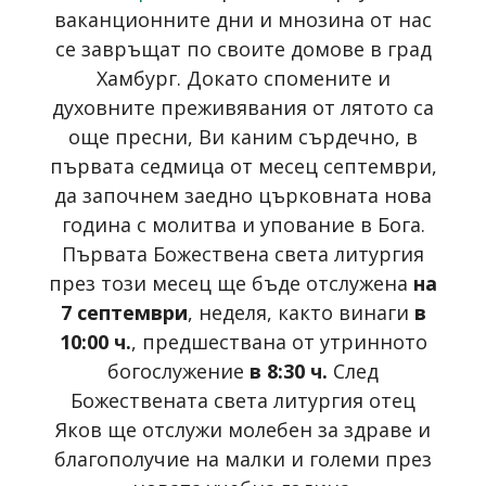
ваканционните дни и мнозина от нас
се завръщат по своите домове в град
Хамбург. Докато спомените и
духовните преживявания от лятото са
още пресни, Ви каним сърдечно, в
първата седмица от месец септември,
да започнем заедно църковната нова
година с молитва и упование в Бога.
Първата Божествена света литургия
през този месец ще бъде отслужена
на
7 септември
, неделя, както винаги
в
10:00 ч.
, предшествана от утринното
богослужение
в 8:30 ч.
След
Божествената света литургия отец
Яков ще отслужи молебен за здраве и
благополучие на малки и големи през