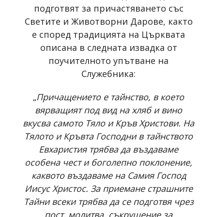
подготвят за причастяването със
Светите и Животворни Дарове, както
е според традицията на Църквата
описана в следната извадка от
поучителното упътване на
Служебника:
„
Причащението е тайнство, в което
вярващият под вид на хляб и вино
вкусва самото Тяло и Кръв Христови. На
Тялото и Кръвта Господни в тайнството
Евхаристия трябва да въздаваме
особена чест и боголепно поклонение,
каквото въздаваме на Самия Господ
Иисус Христос. За приемане страшните
Тайни всеки трябва да се подготвя чрез
пост, молитва, съкрушение за