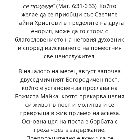
се придаде
“ (Мат. 6:31-6:33). Който
желае да се приобщи със Светите
Тайни Христови в пределите на друга
енория, може да го стори с
благословението на неговия духовник
и според изискването на поместния
свещенослужител.
В началото на месец август започва
двуседмичният Богородичен пост,
който е установен за прослава на
Божията Майка, която прекарва целия
си живот в пост и молитва и се
превръща в жив пример на аскеза.
Основна цел на поста е борбата с
греха чрез въздържание.
Препоръчително е всеки да се