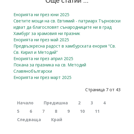
Още статии ...
Енорията ни през юни 2025
Светите мощи на св. Евтимий - патриарх Търновски
идват да благословят сънародниците ни в град
Хамбург за храмовия ни празник
Енорията ни през май 2025
Предвъзкресна радост в хамбурската енория “Св.
Св. Кирил и Методий”
Енорията ни през април 2025
Покана за празника на св. Методий
Славянобългарски
Енорията ни през март 2025
Страница 7 от 43
Начало
Предишна
2
3
4
5
6
7
8
9
10
11
Следваща
Край