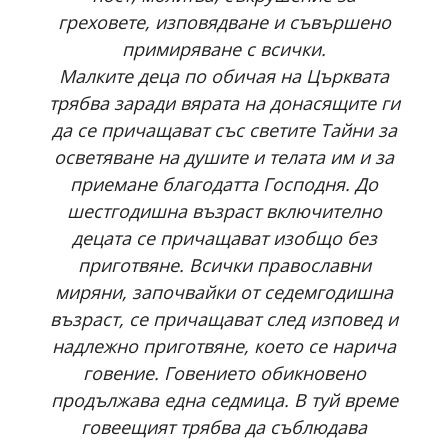
греховете, изповядване и съвършено
примиряване с всички.
Малките деца по обичая на Църквата
трябва заради вярата на донасящите ги
да се причащават със светите Тайни за
осветяване на душите и телата им и за
приемане благодатта Господня. До
шестгодишна възраст включително
децата се причащават изобщо без
приготвяне. Всички православни
миряни, започвайки от седемгодишна
възраст, се причащават след изповед и
надлежно приготвяне, което се нарича
говение. Говението обикновено
продължава една седмица. В туй време
говеещият трябва да съблюдава