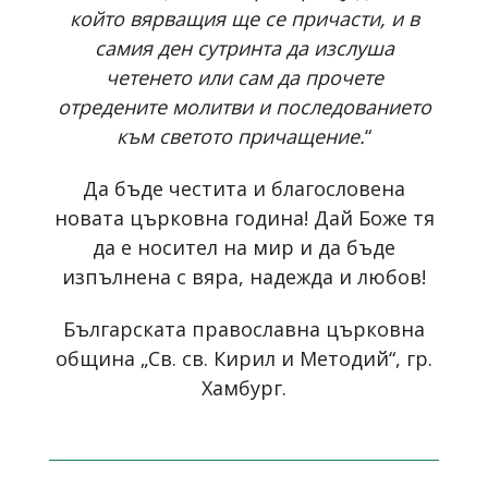
който вярващия ще се причасти, и в
самия ден сутринта да изслуша
четенето или сам да прочете
отредените молитви и последованието
към светото причащение.
“
Да бъде честита и благословена
новата църковна година! Дай Боже тя
да е носител на мир и да бъде
изпълнена с вяра, надежда и любов!
Българската православна църковна
община „Св. св. Кирил и Методий“, гр.
Хамбург.