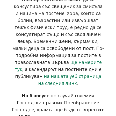
консултира със свещеник за смисъла
и начина на постене. Хора, които са
болни, възрастни или извършват
тежък физически труд, е редно да се
консултират също и със своя личен
лекар. Бременни жени, кърмачки,
малки деца са освободени от пост. По-
подробна информация за постите в
православната църква
ще намерите
тук
, а календарът на постните дни е
публикуван
на нашата уеб страница
на следния линк
.
На 6 август
по случай големия
Господски празник Преображение
Господне, храмът ще бъде отворен
от