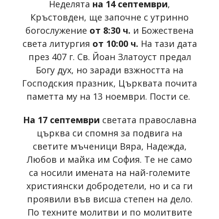
Неделята
на 14 септември
,
Кръстовден, ще започне с утринно
богослужение
от 8:30 ч.
и Божествена
света литургия
от 10:00 ч.
На тази дата
през 407 г. Св. Йоан Златоуст предал
Богу дух, но заради взжността на
Господския празник, Църквата почита
паметта му на 13 ноември. Пости се.
На 17 септември
светата православна
църква си спомня за подвига на
светите мъченици Вяра, Надежда,
Любов и майка им София. Те не само
са носили имената на най-големите
християнски добродетели, но и са ги
проявили във висша степен на дело.
По техните молитви и по молитвите