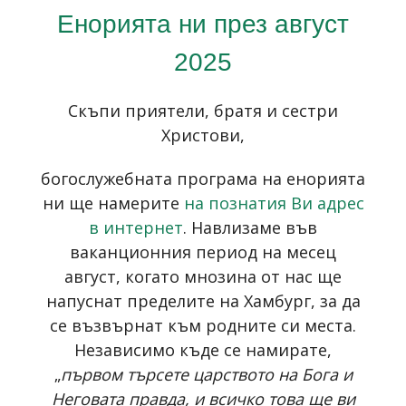
Енорията ни през август
2025
Скъпи приятели, братя и сестри
Христови,
богослужебната програма на енорията
ни ще намерите
на познатия Ви адрес
в интернет
. Навлизаме във
ваканционния период на месец
август, когато мнозина от нас ще
напуснат пределите на Хамбург, за да
се възвърнат към родните си места.
Независимо къде се намирате,
„
първом търсете царството на Бога и
Неговата правда, и всичко това ще ви