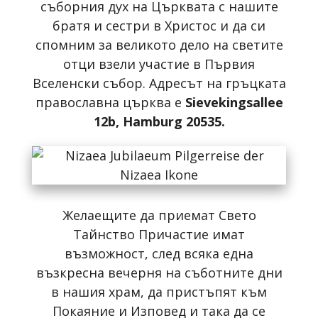
съборния дух на Църквата с нашите
братя и сестри в Христос и да си
спомним за великото дело на светите
отци взели участие в Първия
Вселенски събор. Адресът на гръцката
православна църква е
Sievekingsallee
12b
, Hamburg 20535
.
Желаещите да приемат Свето
Тайнство Причастие имат
възможност, след всяка една
възкресна вечерня на съботните дни
в нашия храм, да пристъпят към
Покаяние и Изповед и така да се