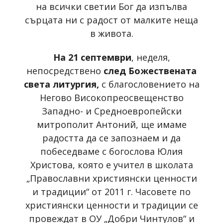
на всички светии Бог да изпълва
сърцата ни с радост от малките неща
в живота.
На 21 септември
, неделя,
непосредствено
след Божествената
света литургия,
с благословението на
Негово Високопреосвещенство
Западно- и Средноевропейски
митрополит Антоний, ще имаме
радостта да се запознаем и да
побеседваме с богослова Юлия
Христова, която е учител в школата
„Православни християнски ценности
и традиции“ от 2011 г. Часовете по
християнски ценности и традиции се
провеждат в ОУ „Добри Чинтулов“ и