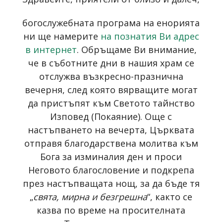
богослужебната програма на енорията
ни ще намерите
на познатия Ви адрес
в интернет
. Обръщаме Ви внимание,
че в съботните дни в нашия храм се
отслужва възкресно-празнична
вечерня, след която вярващите могат
да пристъпят към Светото тайнство
Изповед (Покаяние). Още с
настъпването на вечерта, Църквата
отправя благодарствена молитва към
Бога за изминалия ден и проси
Неговото благословение и подкрепа
през настъпващата нощ, за да бъде тя
„
свята, мирна и безгрешна
“, както се
казва по време на просителната