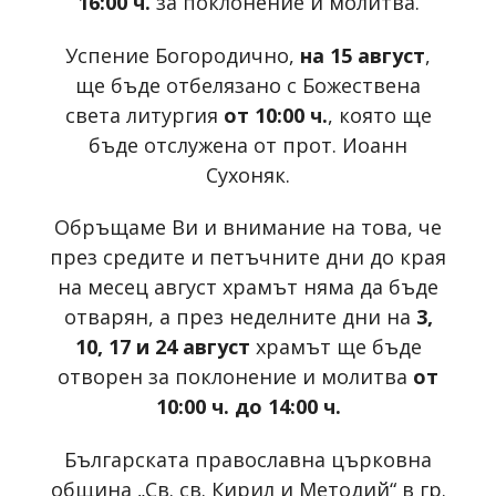
16:00 ч.
за поклонение и молитва.
Успение Богородично,
на 15 август
,
ще бъде отбелязано с Божествена
света литургия
от 10:00 ч.
, която ще
бъде отслужена от прот. Иоанн
Сухоняк.
Обръщаме Ви и внимание на това, че
през средите и петъчните дни до края
на месец август храмът няма да бъде
отварян, а през неделните дни на
3,
10, 17 и 24 август
храмът ще бъде
отворен за поклонение и молитва
от
10:00 ч. до 14:00 ч.
Българската православна църковна
община „Св. св. Кирил и Методий“ в гр.