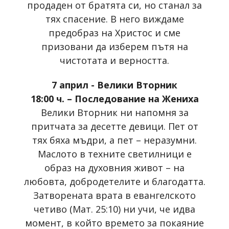
продаден от братята си, но станал за
тях спасение. В него виждаме
предобраз на Христос и сме
призовани да изберем пътя на
чистотата и верността.
7 април - Велики Вторник
18:00 ч. – Последование на Жениха
Велики Вторник ни напомня за
притчата за десетте девици. Пет от
тях бяха мъдри, а пет – неразумни.
Маслото в техните светилници е
образ на духовния живот – на
любовта, добродетелите и благодатта.
Затворената врата в евангелското
четиво (Мат. 25:10) ни учи, че идва
момент, в който времето за покаяние