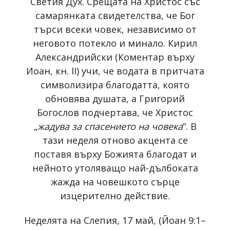
Светия Дух. Срещата на Христос със
самарянката свидетелства, че Бог
търси всеки човек, независимо от
неговото потекло и минало. Кирил
Александрийски (Коментар върху
Иоан, кн. II) учи, че водата в притчата
символизира благодатта, която
обновява душата, а Григорий
Богослов подчертава, че Христос
„
жадува за спасението на човека
“. В
тази неделя отново акцента се
поставя върху Божията благодат и
нейното утоляващо най-дълбоката
жажда на човешкото сърце
изцерително действие.
Неделята на Слепия, 17 май, (Йоан 9:1–