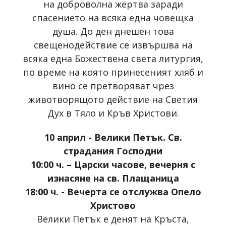
на доброволна жертва заради
спасението на всяка една човещка
душа. До ден днешен това
свещенодействие се извършва на
всяка една Божествена света литургия,
по време на която принесеният хляб и
вино се претворяват чрез
животворящото действие на Светия
Дух в Тяло и Кръв Христови.
10 април - Велики Петък. Св.
страдания Господни
10:00 ч. – Царски часове, вечерня с
изнасяне на св. Плащаница
18:00 ч. - Вечерта се отслужва Опело
Христово
Велики Петък е денят на Кръста,