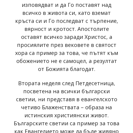
изповядват и да Го поставят над
всичко в живота си, като вземат
кръста си и Го последват с търпение,
вярност и кротост. Апостолите
оставят всичко заради Христос, а
просиялите през вековете в святост
хора са пример за това, че пътят към
обожението не е самоцел, а резултат
от Божията благодат.
Втората неделя след Петдесетница,
посветена на всички български
светии, ни представя в евангелското
четиво Блаженствата – образа на
истинския християнски живот.
Българските светии са пример за това
как Евангелието може да бъде живяно