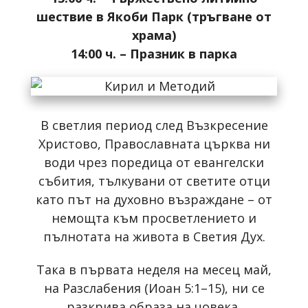
шествие в Якоби Парк (тръгване от
храма)
14:00 ч. – Празник в парка
В светлия период след Възкресение
Христово, Православната църква ни
води чрез поредица от евангелски
събития, тълкувани от светите отци
като път на духовно възраждане – от
немощта към просветлението и
пълнотата на живота в Светия Дух.
Така в първата неделя на месец май,
на Разслабения (Иоан 5:1–15), ни се
разкрива образа на човека,