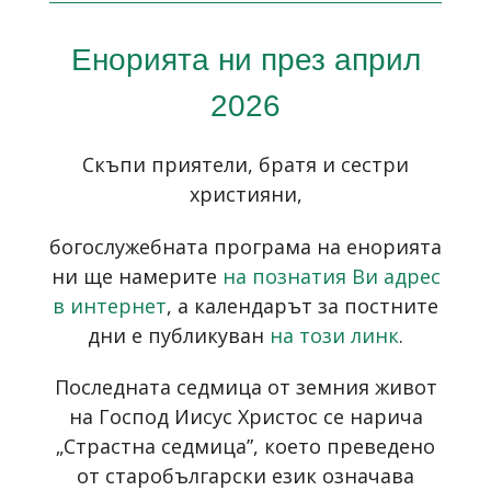
Енорията ни през април
2026
Скъпи приятели, братя и сестри
християни,
богослужебната програма на енорията
ни ще намерите
на познатия Ви адрес
в интернет
, а календарът за постните
дни е публикуван
на този линк
.
Последната седмица от земния живот
на Господ Иисус Христос се нарича
„Страстна седмица”, което преведено
от старобългарски език означава