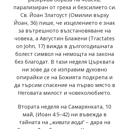
парализиран от греха и безсилието си.
Св. Йоан Златоуст (Омилии върху
Йоан, 36) пише, че изцелението е знак
за вътрешното възстановяване на
човека, а Августин Блажени (Tractates
on John, 17) вижда в дългогодишната
болест символ на немощта на закона
без благодат. В тази неделя Църквата
ни зове да се изправим духовно
опирайки се на Божията подкрепа и
да търсим спасение на първо място в
Неговата милост и човеколюбието.
Втората неделя на Самарянката, 10
май, (Иоан 4:5–42) ни въвежда в
тайната на „
живата вода
“ – дара на