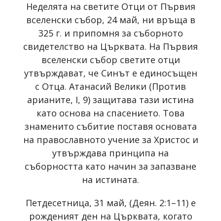
Неделята на светите Отци от Първия
вселенски събор, 24 май, ни връща в
325 г. и припомня за съборното
свидетелство на Църквата. На Първия
вселенски събор светите отци
утвърждават, че Синът е единосъщен
с Отца. Атанасий Велики (Против
арианите, I, 9) защитава тази истина
като основа на спасението. Това
знаменито събитие поставя основата
на православното учение за Христос и
утвърждава принципа на
съборността като начин за запазване
на истината.
Петдесетница, 31 май, (Деян. 2:1–11) е
рожденият ден на Църквата, когато