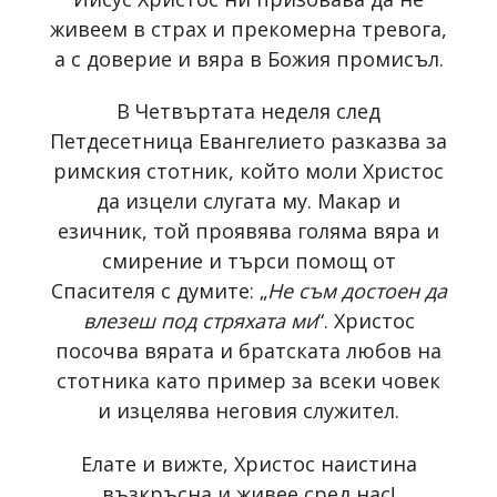
живеем в страх и прекомерна тревога,
а с доверие и вяра в Божия промисъл.
В Четвъртата неделя след
Петдесетница Евангелието разказва за
римския стотник, който моли Христос
да изцели слугата му. Макар и
езичник, той проявява голяма вяра и
смирение и търси помощ от
Спасителя с думите: „
Не съм достоен да
влезеш под стряхата ми
“. Христос
посочва вярата и братската любов на
стотника като пример за всеки човек
и изцелява неговия служител.
Елате и вижте, Христос наистина
възкръсна и живее сред нас!