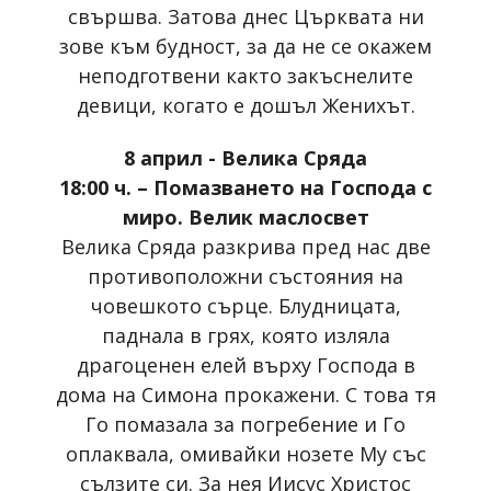
свършва. Затова днес Църквата ни
зове към будност, за да не се окажем
неподготвени както закъснелите
девици, когато е дошъл Женихът.
8 април - Велика Сряда
18:00 ч. – Помазването на Господа с
миро. Велик маслосвет
Велика Сряда разкрива пред нас две
противоположни състояния на
човешкото сърце. Блудницата,
паднала в грях, която изляла
драгоценен елей върху Господа в
дома на Симона прокажени. С това тя
Го помазала за погребение и Го
оплаквала, омивайки нозете Му със
сълзите си. За нея Иисус Христос