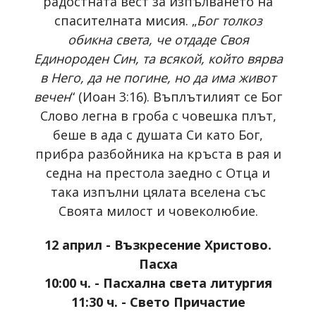
радостната вест за изпълването на
спасителната мисия. „
Бог толкоз
обикна света, че отдаде Своя
Единороден Син, та всякой, който вярва
в Него, да не погине, но да има живот
вечен
“ (Иоан 3:16). Въплътилият се Бог
Слово легна в гроба с човешка плът,
беше в ада с душата Си като Бог,
прибра разбойника на кръста в рая и
седна на престола заедно с Отца и
така изпълни цялата вселена със
Своята милост и човеколюбие.
12 април - Възкресение Христово.
Пасха
10:00 ч. - Пасхална света литургия
11:30 ч. - Свето Причастие