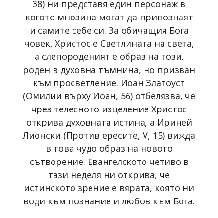
38) ни представя един персонаж в
когото мнозина могат да припознаят
и самите себе си. За обичащия Бога
човек, Христос е Светлината на света,
а слепороденият е образ на този,
роден в духовна тъмнина, но призван
към просветление. Иоан Златоуст
(Омилии върху Иоан, 56) отбелязва, че
чрез телесното изцеление Христос
открива духовната истина, а Ириней
Лионски (Против ересите, V, 15) вижда
в това чудо образ на новото
сътворение. Евангелското четиво в
тази неделя ни открива, че
истинското зрение е вярата, която ни
води към познание и любов към Бога.