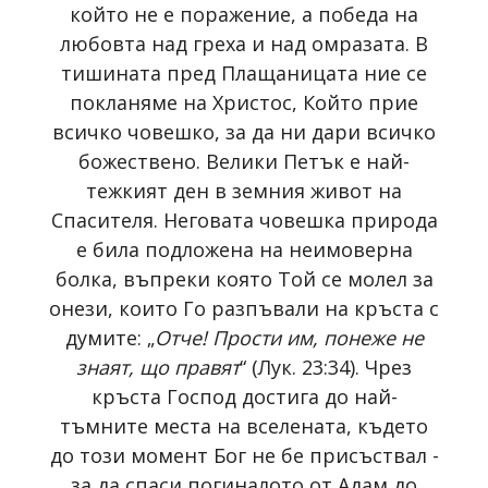
който не е поражение, а победа на
любовта над греха и над омразата. В
тишината пред Плащаницата ние се
покланяме на Христос, Който прие
всичко човешко, за да ни дари всичко
божествено. Велики Петък е най-
тежкият ден в земния живот на
Спасителя. Неговата човешка природа
е била подложена на неимоверна
болка, въпреки която Той се молел за
онези, които Го разпъвали на кръста с
думите: „
Отче! Прости им, понеже не
знаят, що правят
“ (Лук. 23:34). Чрез
кръста Господ достига до най-
тъмните места на вселената, където
до този момент Бог не бе присъствал -
за да спаси погиналото от Адам до