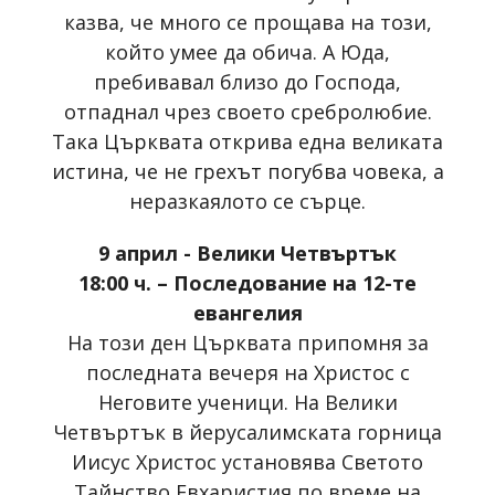
казва, че много се прощава на този,
който умее да обича. А Юда,
пребивавал близо до Господа,
отпаднал чрез своето сребролюбие.
Така Църквата открива една великата
истина, че не грехът погубва човека, а
неразкаялото се сърце.
9 април - Велики Четвъртък
18:00 ч. – Последование на 12-те
евангелия
На този ден Църквата припомня за
последната вечеря на Христос с
Неговите ученици. На Велики
Четвъртък в йерусалимската горница
Иисус Христос установява Светото
Тайнство Евхаристия по време на