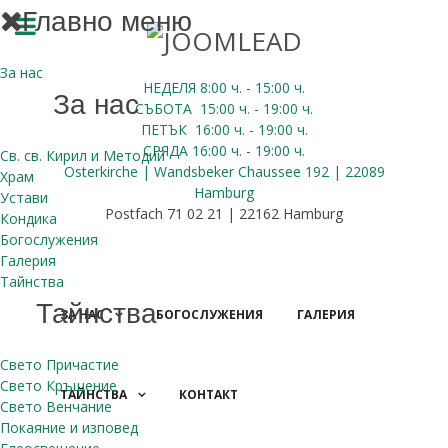
Главно меню
За нас
НЕДЕЛЯ 8:00
ч.
- 15:00 ч.
За нас
СЪБОТА
15:00
ч.
- 19:00 ч.
ПЕТЪК
16:00
ч.
- 19:00 ч.
СРЯДА
16:00
ч.
- 19:00 ч.
Св. св. Кирил и Методий
Osterkirche | Wandsbeker Chaussee 192 | 22089
Храм
Hamburg
Устави
Postfach 71 02 21 | 22162 Hamburg
Кондика
Богослужения
Галерия
Тайнства
Тайнства
ЗА НАС
БОГОСЛУЖЕНИЯ
ГАЛЕРИЯ
Свето Причастие
Свето Кръщение
ТАЙНСТВА
КОНТАКТ
Свето Венчание
ДАРЕНИЯ
Покаяние и изповед