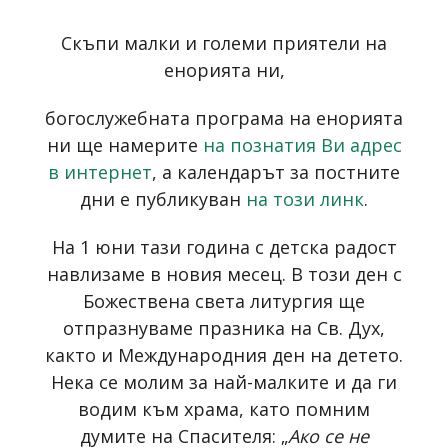
Скъпи малки и големи приятели на
енорията ни,
богослужебната програма на енорията
ни ще намерите
на познатия Ви адрес
в интернет
, а календарът за постните
дни е публикуван
на този линк
.
На 1 юни тази година с детска радост
навлизаме в новия месец. В този ден с
Божествена света литургия ще
отпразнуваме празника на Св. Дух,
както и Международния ден на детето.
Нека се молим за най-малките и да ги
водим към храма, като помним
думите на Спасителя: „
Ако се не