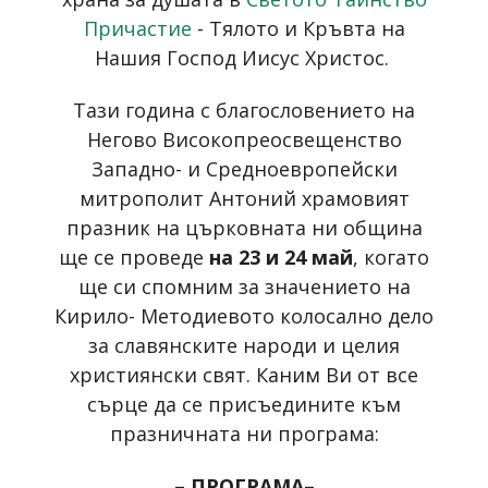
Причастие
- Тялото и Кръвта на
Нашия Господ Иисус Христос.
Тази година с благословението на
Негово Високопреосвещенство
Западно- и Средноевропейски
митрополит Антоний храмовият
празник на църковната ни община
ще се проведе
на 23 и 24 май
, когато
ще си спомним за значението на
Кирило- Методиевото колосално дело
за славянските народи и целия
християнски свят. Каним Ви от все
сърце да се присъедините към
празничната ни програма:
– ПРОГРАМА–