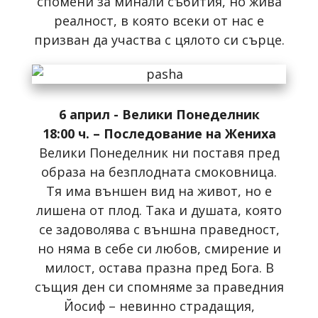
спомени за минали събития, но жива
реалност, в която всеки от нас е
призван да участва с цялото си сърце.
6 април - Велики Понеделник
18:00 ч. – Последование на Жениха
Велики Понеделник ни поставя пред
образа на безплодната смоковница.
Тя има външен вид на живот, но е
лишена от плод. Така и душата, която
се задоволява с външна праведност,
но няма в себе си любов, смирение и
милост, остава празна пред Бога. В
същия ден си спомняме за праведния
Йосиф – невинно страдащия,