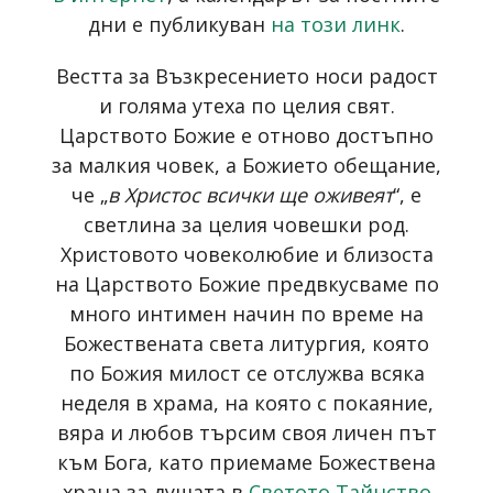
дни е публикуван
на този линк
.
Вестта за Възкресението носи радост
и голяма утеха по целия свят.
Царството Божие е отново достъпно
за малкия човек, а Божието обещание,
че „
в Христос всички ще оживеят
“, е
светлина за целия човешки род.
Христовото човеколюбие и близоста
на Царството Божие предвкусваме по
много интимен начин по време на
Божествената света литургия, която
по Божия милост се отслужва всяка
неделя в храма, на която с покаяние,
вяра и любов търсим своя личен път
към Бога, като приемаме Божествена
храна за душата в
Светото Тайнство