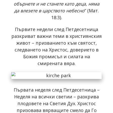
обърнете и не станете като деца, няма
да влезете в царството небесно
“ (Мат.
18:3).
Първите недели след Петдесетница
разкриват важни теми в християнския
живот – призванието към святост,
следването на Христос, доверието в
Божия промисъл и силата на
смирената вяра.
Първата неделя след Петдесетница –
Неделя на всички светии – разкрива
плодовете на Светия Дух. Христос
призовава вярващите смело да Го