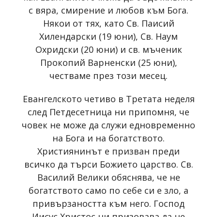
с вяра, смирение и любов към Бога.
Някои от тях, като Св. Паисий
Хилендарски (19 юни), Св. Наум
Охридски (20 юни) и св. мъченик
Прокопий Варненски (25 юни),
честваме през този месец.
Евангелското четиво в Третата неделя
след Петдесетница ни припомня, че
човек не може да служи едновременно
на Бога и на богатството.
Християнинът е призван преди
всичко да търси Божието царство. Св.
Василий Велики обяснява, че не
богатството само по себе си е зло, а
привързаността към него. Господ
Иисус Христос ни призовава да не