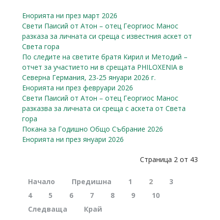
Енорията ни през март 2026
Свети Паисий от Атон – отец Георгиос Манос
разказa за личната си среща с известния аскет от
Света гора
По следите на светите братя Кирил и Методий –
отчет за участието ни в срещата PHILOXENIA в
Северна Германия, 23-25 януари 2026 г.
Енорията ни през февруари 2026
Свети Паисий от Атон – отец Георгиос Манос
разказва за личната си среща с аскета от Света
гора
Покана за Годишно Общо Събрание 2026
Енорията ни през януари 2026
Страница 2 от 43
Начало
Предишна
1
2
3
4
5
6
7
8
9
10
Следваща
Край