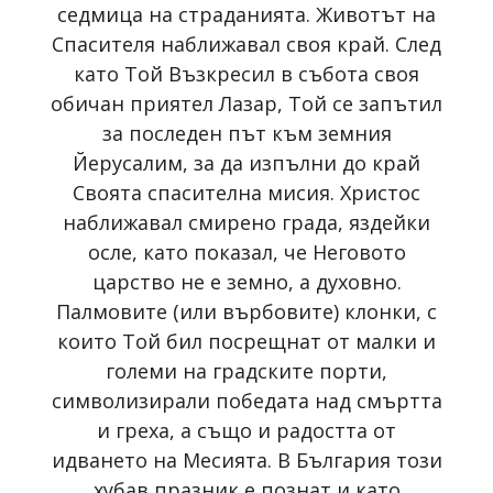
седмица на страданията. Животът на
Спасителя наближавал своя край. След
като Той Възкресил в събота своя
обичан приятел Лазар, Той се запътил
за последен път към земния
Йерусалим, за да изпълни до край
Своята спасителна мисия. Христос
наближавал смирено града, яздейки
осле, като показал, че Неговото
царство не е земно, а духовно.
Палмовите (или върбовите) клонки, с
които Той бил посрещнат от малки и
големи на градските порти,
символизирали победата над смъртта
и греха, а също и радостта от
идването на Месията. В България този
хубав празник е познат и като