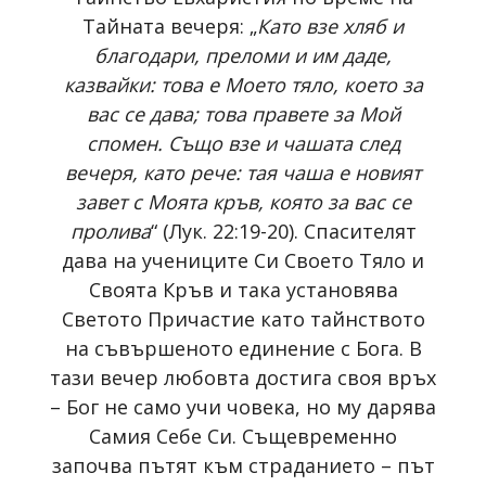
Тайната вечеря: „
Като взе хляб и
благодари, преломи и им даде,
казвайки: това е Моето тяло, което за
вас се дава; това правете за Мой
спомен. Също взе и чашата след
вечеря, като рече: тая чаша е новият
завет с Моята кръв, която за вас се
пролива
“ (Лук. 22:19-20). Спасителят
дава на учениците Си Своето Тяло и
Своята Кръв и така установява
Светото Причастие като тайнството
на съвършеното единение с Бога. В
тази вечер любовта достига своя връх
– Бог не само учи човека, но му дарява
Самия Себе Си. Същевременно
започва пътят към страданието – път