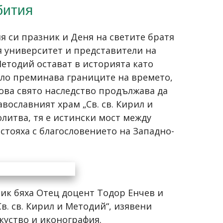
бития
я си празник и Деня на светите братя
я университет и представители на
Методий остават в историята като
ело преминава границите на времето,
ова свято наследство продължава да
вославният храм „Св. св. Кирил и
олитва, тя е истински мост между
стояха с благословението на Западно-
ик бяха Отец доцент Тодор Енчев и
. св. Кирил и Методий“, изявени
куство и иконография.