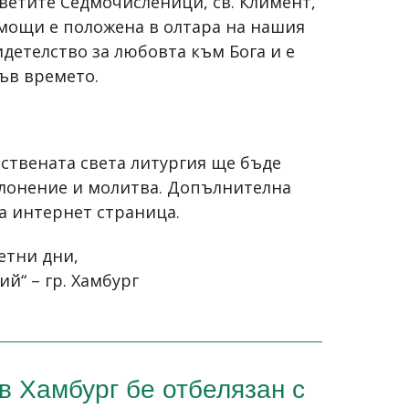
светите Седмочисленици, св. Климент,
 мощи е положена в олтара на нашия
идетелство за любовта към Бога и е
ъв времето.
ствената света литургия ще бъде
клонение и молитва. Допълнителна
а интернет страница
.
етни дни,
й“ – гр. Хамбург
в Хамбург бе отбелязан с