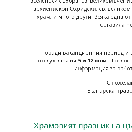
вселенски събора, св. великомъчениц
архиепископ Охридски, св. великом
храм, и много други. Всяка една о
оставила н
Поради ваканционния период и о
отслужвана
на 5 и 12 юли
. През о
информация за работ
С пожела
Българска право
Храмовият празник на цъ