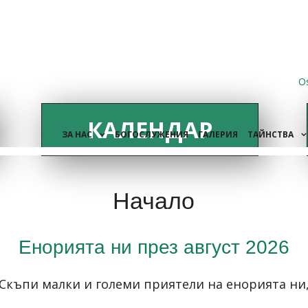
O
КАЛЕНДАР
ЗА НАС
БОГОСЛУЖЕНИЯ
ГАЛЕРИЯ
ТАЙНСТВА
Начало
Енорията ни през август 2026
Скъпи малки и големи приятели на енорията ни