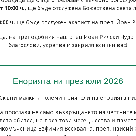
т 10:00 ч.
, ще бъде отслужена Божествена света 
:00 ч.
ще бъде отслужен акатист на преп. Йоан 
а, на преподобния наш отец Иоан Рилски Чудот
благослови, укрепва и закриля всички вас!
Енорията ни през юли 2026
Скъпи малки и големи приятели на енорията ни
ва прославя не само възвръщането на честните 
вета обител, но през този месец чества и памет
ликомъченица Евфимия Всехвална, преп. Паисий 