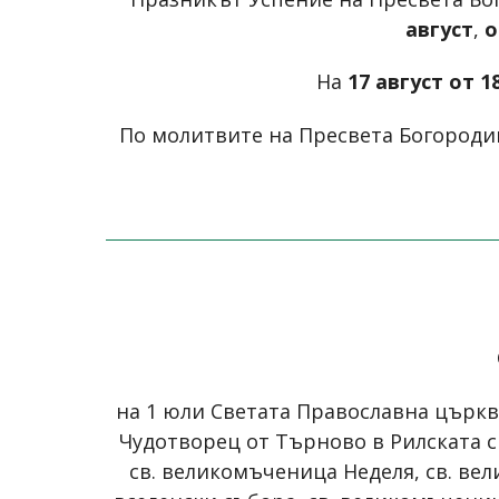
август
,
о
На
17 август от 18
По молитвите на Пресвета Богородиц
на 1 юли Светата Православна църк
Чудотворец от Търново в Рилската с
св. великомъченица Неделя, св. ве