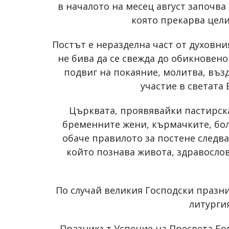
в началото на месец август започва
която прекарва цели
Постът е неразделна част от духовн
не бива да се свежда до обикновен
подвиг на покаяние, молитва, въз
участие в светата
Църквата, проявявайки пастирск
бременните жени, кърмачките, бол
обаче правилото за постене следв
който познава живота, здравосло
По случай великия Господски празн
литурги
Празникът Успение на Пресвета Бо