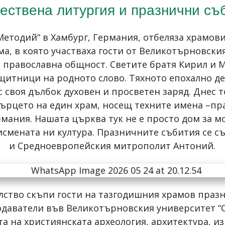
ествена литургия и празнични съ
 Методий“ в Хамбург, Германия, отбеляза храмови
ма, в която участваха гости от Великотърновски
а православна общност. Светите братя Кирил и 
защитници на родното слово. Тяхното епохално д
 своя дълбок духовен и просветен заряд. Днес т
 сърцето на един храм, носещ техните имена –пра
мания. Нашата църква тук не е просто дом за м
смената ни култура. Празничните събития се съ
и Средноевропейския митрополит Антоний.
лство скъпи гости на тазгодишния храмов празн
даватели във Великотърновския университет “Св
та на християнската археология, архитектура, из