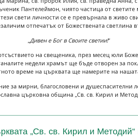
а Марина, св. пророк Илия, св. праведна Анна, 
ъченик Пантелеймон, чиято частица от светите
т тези свети личности се е превърнала в живо св
езаличим отпечатък от Божествената светлина в
„
Дивен е Бог в Своите светии!
“
тсъствието на свещеника, през месец юли Боже
станалите недели храмът ще бъде отворен за по
ното време на църквата ще намерите на нашат
ние за мирни, благословени и душеспасителни л
славна църковна община „Св. св. Кирил и Методи
рквата „Св. св. Кирил и Методий“ 