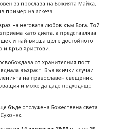
новен за прослава на Божията Майка,
ив пример на аскеза.
раз на неговата любов към Бога. Той
зприема като диета, а представлява
ршек и най-висша цел е достойното
о и Кръв Христови.
освобождава от хранителния пост
еднала възраст. Във всички случаи
вленията на православен свещеник,
ярващия и може да даде подходящо
 ще бъде отслужена Божествена света
 Сухоняк.
жение
на 14 август от 18:00 ч.
, а на
15