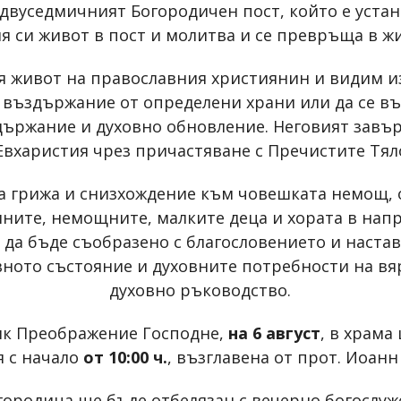
 двуседмичният Богородичен пост, който е уста
я си живот в пост и молитва и се превръща в ж
ия живот на православния християнин и видим из
о въздържание от определени храни или да се въ
държание и духовно обновление. Неговият завъ
 Евхаристия чрез причастяване с Пречистите Тял
а грижа и снизхождение към човешката немощ, 
ните, немощните, малките деца и хората в напр
а да бъде съобразено с благословението и наста
вното състояние и духовните потребности на в
духовно ръководство.
ик Преображение Господне,
на 6 август
, в храма
я с начало
от 10:00 ч.
, възглавена от прот. Иоанн
городица ще бъде отбелязан с вечерно богослу