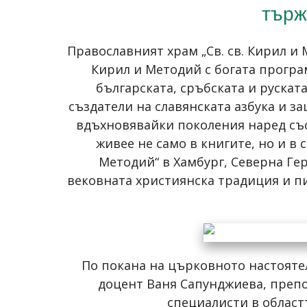
търж
Православният храм „Св. св. Кирил и
Кирил и Методий с богата програ
българската, сръбската и рускат
създатели на славянската азбука и 
вдъхновявайки поколения наред със
живее не само в книгите, но и в
Методий“ в Хамбург, Северна Гер
вековната християнска традиция и пи
По покана на църковното настояте
доцент Ваня Сапунджиева, препо
специалисти в област