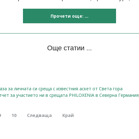
Прочети още: ...
Още статии ...
зa за личната си среща с известния аскет от Света гора
чет за участието ни в срещата PHILOXENIA в Северна Германия, 
9
10
Следваща
Край