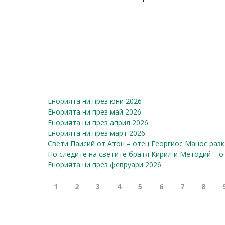
Енорията ни през юни 2026
Енорията ни през май 2026
Енорията ни през април 2026
Енорията ни през март 2026
Свети Паисий от Атон – отец Георгиос Манос разка
По следите на светите братя Кирил и Методий – от
Енорията ни през февруари 2026
1
2
3
4
5
6
7
8