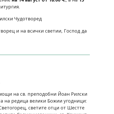
литургия.
Рилски Чудотворед
ворец и на всички светии, Господ да
,
мощи на св. преподобни Йоан Рилски
та на редица велики Божии угодници:
Светогорец, светите отци от Шестте