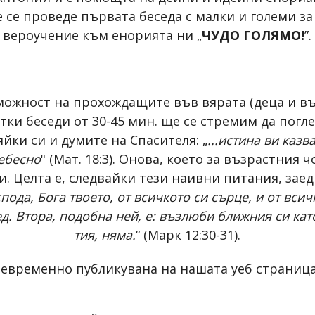
 се проведе първата беседа с малки и големи за
вероучение към енорията ни „
ЧУДО ГОЛЯМО!
”.
можност на прохождащите във вярата (деца и в
ки беседи от 30-45 мин. ще се стремим да погле
йки си и думите на Спасителя: „
...истина ви казв
небесно
" (Мат. 18:3). Онова, което за възрастния 
и. Целта е, следвайки тези наивни питания, за
пода, Бога твоето, от всичкото си сърце, и от всич
ед. Втора, подобна ней, е: възлюби ближния си като
тия, няма.
“ (Марк 12:30-31).
евременно публикувана на нашата уеб страница