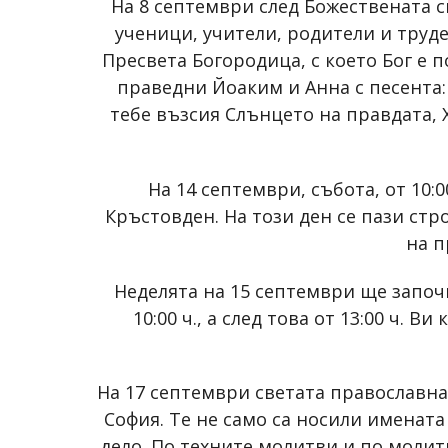
На 8 септември след Божествената с
ученици, учители, родители и труд
Пресвета Богородица, с което Бог е п
праведни Йоаким и Анна с песента:
тебе възсия Слънцето на правдата, 
На 14 септември, събота, от 10:
Кръстовден. На този ден се пази стро
на п
Неделята на 15 септември ще започн
10:00 ч., а след това от 13:00 ч.
На 17 септември светата православна
София. Те не само са носили имената
дело. По техните молитви и по молит