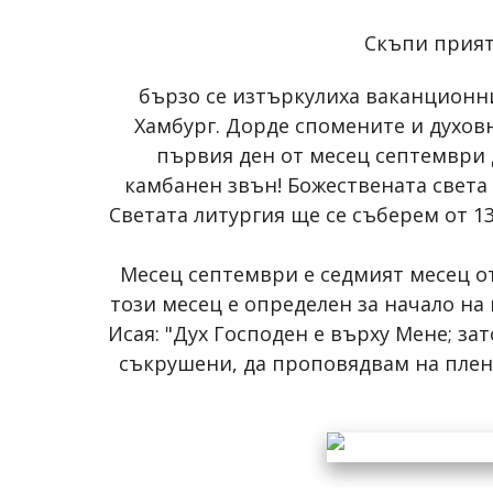
Скъпи прияте
бързо се изтъркулиха ваканционни
Хамбург. Дорде спомените и духов
първия ден от месец септември 
камбанен звън! Божествената света л
Светата литургия ще се съберем от 1
Месец септември е седмият месец от
този месец е определен за начало на
Исая: "Дух Господен е върху Мене; за
съкрушени, да проповядвам на плене