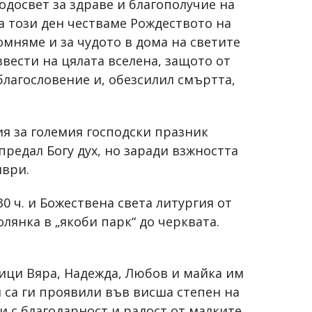
одосвет за здраве и благополучие на
а този ден честваме Рождеството на
помняме и за чудото в дома на светите
вести на цялата вселена, защото от
благословение и, обезсилил смъртта,
гия за големия господски празник
 предал Богу дух, но заради взжността
мври.
0 ч. и Божествена света литургия от
олянка в „якоби парк“ до черквата.
ници Вяра, Надежда, Любов и майка им
и са ги проявили във висша степен на
и с благодарност и радост от малките