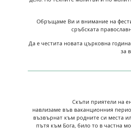
Обръщаме Ви и внимание на фестив
сръбската православн
Да е честита новата църковна година
за 
Скъпи приятели на ен
навлизаме във ваканционния период 
възвърнат към родните си места ил
пътя към Бога, било то в частна м