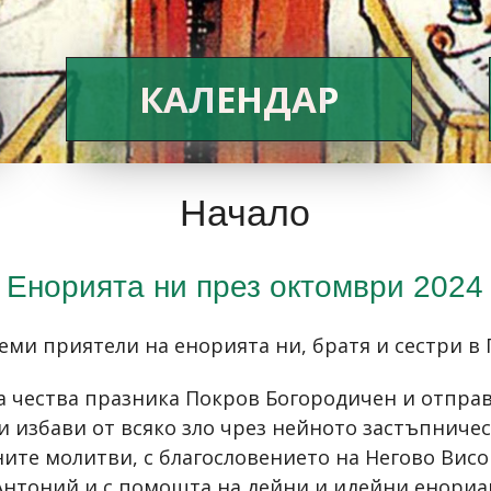
КАЛЕНДАР
Начало
Енорията ни през октомври 2024
еми приятели на енорията ни, братя и сестри в 
а чества празника Покров Богородичен и отпра
 ни избави от всяко зло чрез нейното застъпнич
ните молитви, с благословението на Негово Ви
тоний и с помощта на дейни и идейни енориаши,