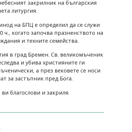
 небесният закрилник на българския
вета литургия.
инод на БПЦ е определил да се служи
0 ч., когато започва празненството на
еждания и техните семейства.
гия в град Бремен. Св. великомъченик
следва и убива християните ги
ъченически, а през вековете се носи
ат за застъпник пред Бога.
 ви благослови и закриля.
4