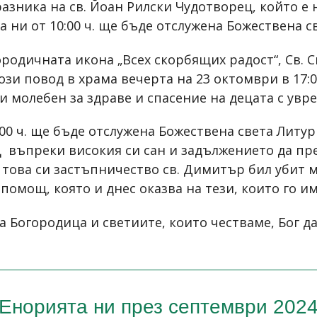
азника на св. Йоан Рилски Чудотворец, който е
а ни от 10:00 ч. ще бъде отслужена Божествена с
ородичната икона „Всех скорбящих радост“, Св. С
ози повод в храма вечерта на 23 октомври в 17:0
и молебен за здраве и спасение на децата с увр
00 ч. ще бъде отслужена Божествена света Литур
въпреки високия си сан и задължението да пре
 това си застъпничество св. Димитър бил убит м
 помощ, която и днес оказва на тези, които го им
 Богородица и светиите, които честваме, Бог да
Енорията ни през септември 202