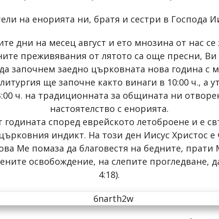
ли на енорията ни, братя и сестри в Господа И
те дни на месец август и ето мнозина от нас се
ните преживявания от лятото са още пресни, Ви
да започнем заедно църковната нова година с мо
итургия ще започне както винаги в 10:00 ч., а у
3:00 ч. на традиционната за общината ни отво
настоятелство с енорията.
 годината според еврейското летоброене и е св
 църковния индикт. На този ден Иисус Христос е 
това Ме помаза да благовестя на бедните, прати
ните освобождение, на слепите прогледване, да
4:18).