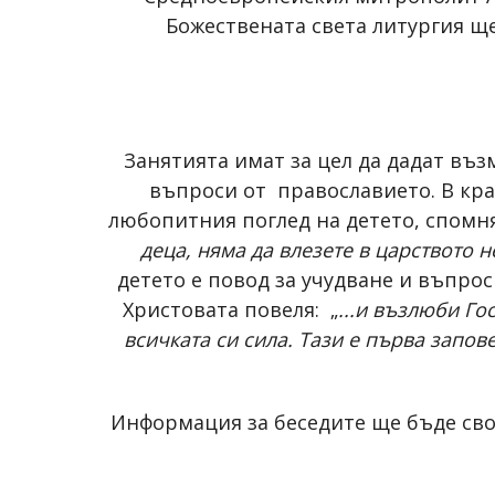
Божествената света литургия ще
Занятията имат за цел да дадат въз
въпроси от православието. В крат
любопитния поглед на детето, спомня
деца, няма да влезете в царството 
детето е повод за учудване и въпрос
Христовата повеля: „
...и възлюби Гос
всичката си сила. Тази е първа запов
Информация за беседите ще бъде сво