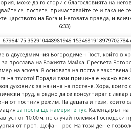
нория, може да го стори с благословията на него
йте се, постете, причастявайте се и така не с
е царството на Бога и Неговата правда, и всичко
6:33).
ме в двуседмичния Богородичен Пост, който в хр
н за прослава на Божията Майка. Пресвета Богор
мер на аскеза. В основата на поста е закотвена 
га на тялото! Поради тази причина е нужно всек
воя духовник за начина на постене. Хора, които
чески труд, е редно да се консултират с лекар и
и от постния режим. На децата и тези, които с
рмация
за поста ще намерите тук
. Календарът на
6 август от 10.00 ч. по случай големия Господск
ургия от прот. Щефан Грос. На този ден е позво