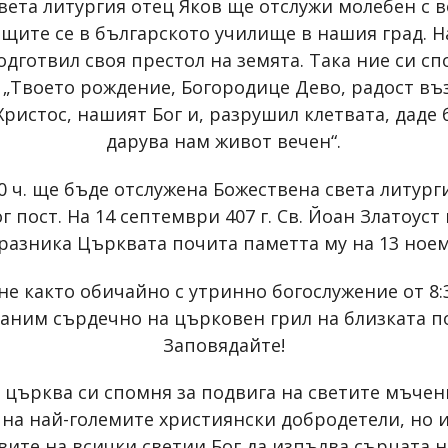
вета литургия отец Яков ще отслужи молебен с в
ещите се в българското училище в нашия град. Н
одготвил своя престол на земята. Така ние си с
 „Твоето рождение, Богородице Дево, радост въз
Христос, нашият Бог и, разрушил клетвата, даде 
дарува нам живот вечен“.
00 ч. ще бъде отслужена Божествена света литур
г пост. На 14 септември 407 г. Св. Йоан Златоуст
разника Църквата почита паметта му на 13 ное
е както обичайно с утринно богослужение от 8:3
 Ви каним сърдечно на църковен грил на близката п
Заповядайте!
 църква си спомня за подвига на светите мъче
 на най-големите християнски добродетели, но 
вите на всички светии Бог да изпълва сърцата н