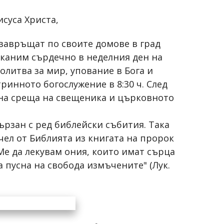
исуса Христа,
 завръщат по своите домове в град
 каним сърдечно в неделния ден на
литва за мир, упование в Бога и
тринното богослужение в 8:30 ч. След
рена среща на свещеника и църковното
ързан с ред библейски събития. Така
чел от Библията из книгата на пророк
 Ме да лекувам ония, които имат сърца
 пусна на свобода измъчените" (Лук.