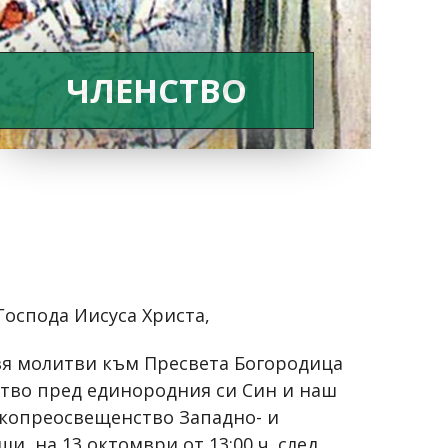
ЧЛЕНСТВО
Господа Иисуса Христа,
вя молитви към Пресвета Богородица
ество пред единородния си Син и наш
сокопреосвещенство Западно- и
 на 13 октомври от 13:00 ч. след