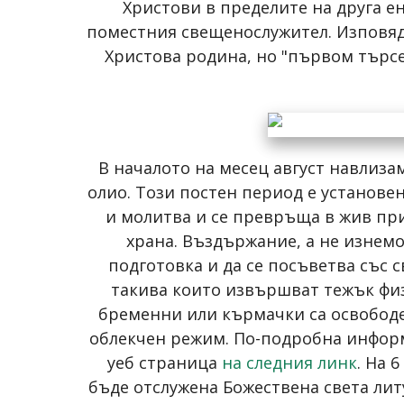
Христови в пределите на друга е
поместния свещенослужител. Изповядва
Христова родина, но "първом търсет
В началото на месец август навлиза
олио. Този постен период е установе
и молитва и се превръща в жив при
храна. Въздържание, а не изнемо
подготовка и да се посъветва със с
такива които извършват тежък физи
бременни или кърмачки са освободен
облекчен режим. По-подробна инфо
уеб страница
на следния линк
. На 
бъде отслужена Божествена света лит