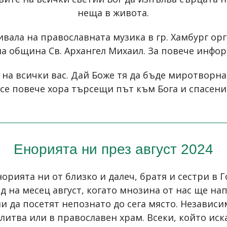
неща в живота.
ала на православната музика в гр. Хамбург орг
а община Св. Архангел Михаил. За повече инфо
 на всички вас. Дай Боже тя да бъде миротворна
все повече хора търсещи път към Бога и спасени
Енорията ни през август 2024
орията ни от близко и далеч, братя и сестри в Г
на месец август, когато мнозина от нас ще напу
и да посетят непознато до сега място. Независи
олитва или в православен храм. Всеки, който ис