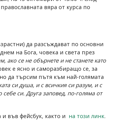
 православната вяра от курса по
ъзрастни) да разсъждават по основни
днем на Бога, човека и света през
ам, ако се не обърнете и не станете като
човек е ясно и саморазбиращо се, за
едно да търсим пътя към най-голямата
ката си душа, и с всичкия си разум, и с
 себе си. Друга заповед, по-голяма от
 и във фейсбук, както и
на този линк
.