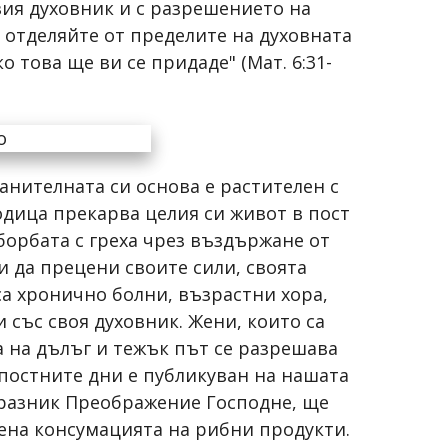
вия духовник и с разрешението на
е отделяйте от пределите на духовната
 това ще ви се придаде" (Мат. 6:31-
анителната си основа е растителен с
одица прекарва целия си живот в пост
борбата с греха чрез въздържане от
и да прецени своите сили, своята
 са хронично болни, възрастни хора,
 със своя духовник. Жени, които са
а на дълъг и тежък път се разрешава
 постните дни е публикуван на нашата
и празник Преображение Господне, ще
лена консумацията на рибни продукти.