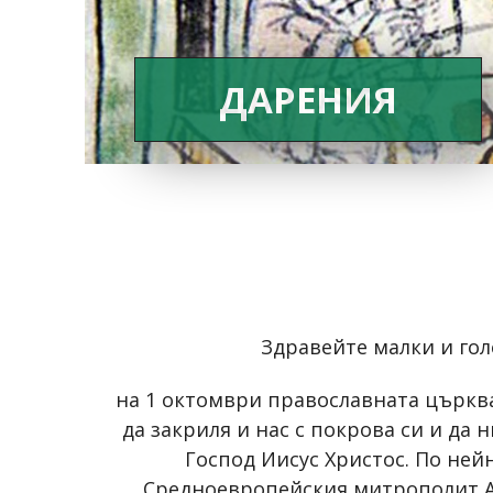
ДАРЕНИЯ
Здравейте малки и гол
на 1 октомври православната църкв
да закриля и нас с покрова си и да
Господ Иисус Христос. По ней
Средноевропейския митрополит Ан