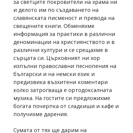
за светците покровители на храма ни
и делото им по създаването на
славянската писменост и превода на
свещените книги. Обменяхме
информация за практики в различни
деноминации на християнството и в
различни култури и се срещахме в
сърцата си. Църковният ни хор
изпълни православни песнопения на
български и на немски език и
предизвика възхитени коментари
колко затрогваща е ортодоксалната
музика. На гостите си предложихме
богата почерпка от сладкиши и кафе и
получихме дарения.
Сумата от тях ще дарим на