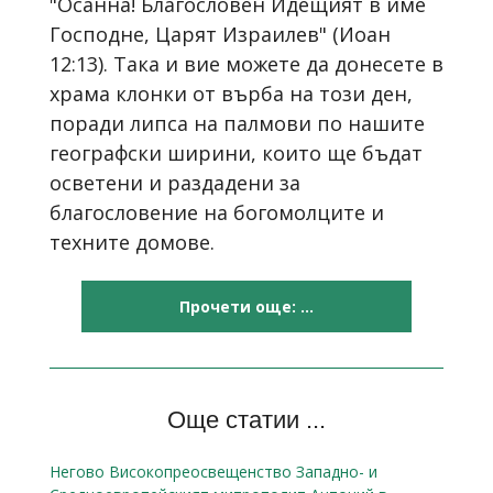
"Осанна! Благословен Идещият в име
Господне, Царят Израилев" (Иоан
12:13). Така и вие можете да донесете в
храма клонки от върба на този ден,
поради липса на палмови по нашите
географски ширини, които ще бъдат
осветени и раздадени за
благословение на богомолците и
техните домове.
Прочети още: ...
Още статии ...
Негово Високопреосвещенство Западно- и