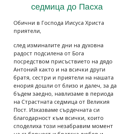
седмица до Пасха
Обични в Господа Иисуса Христа
приятели,
след изминалите дни на духовна
радост подсилена от Бога
посредством присъствието на дядо
Антоний както и на всички други
братя, сестри и приятели на нашата
енория дошли от близо и далеч, за да
бъдем заедно, навлизаме в периода
на Страстната седмица от Великия
Пост. Изказваме сърдечната си
благодарност към всички, които
споделиха този незабравим момент
на съборност и братска любов и