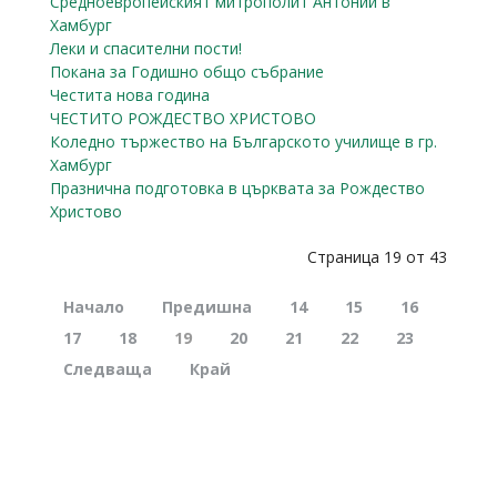
Средноевропейският митрополит Антоний в
Хамбург
Леки и спасителни пости!
Покана за Годишно oбщо cъбрание
Честита нова година
ЧЕСТИТО РОЖДЕСТВО ХРИСТОВО
Коледно тържество на Българското училище в гр.
Хамбург
Празнична подготовка в църквата за Рождество
Христово
Страница 19 от 43
Начало
Предишна
14
15
16
17
18
19
20
21
22
23
Следваща
Край