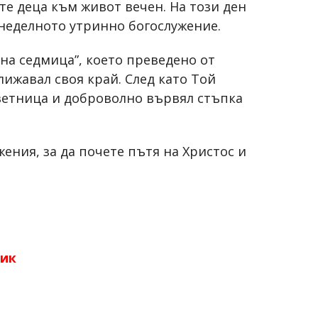
те деца към живот вечен. На този ден
 неделното утринно богослужение.
на седмица”, което преведено от
ижавал своя край. След като Той
Цветница и доброволно вървял стъпка
ения, за да почете пътя на Христос и
ник