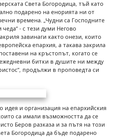
верската Света Богородица, тъй като
иално подарено на енорията ни от
 вечни времена. „Чудни са Господните
 чеда“ - с тези думи Негово
акриля завинаги както онези, които
европейска епархия, а такава закрила
поставени на кръстопът, когато се
и ежедневни битки в душите ни между
ристос“, продължи в проповедта си
о идея и организация на епархийския
които са имали възможността да се
исто Беров разказа и за пътя на този
Света Богородица да бъде подарено