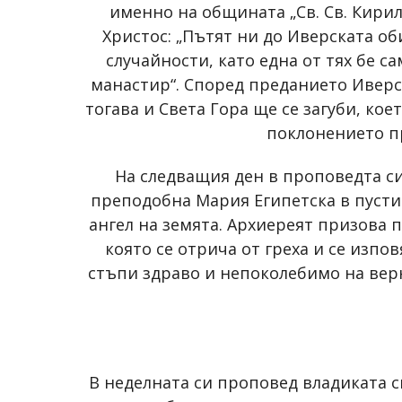
именно на общината „Св. Св. Кирил
Христос: „Пътят ни до Иверската об
случайности, като една от тях бе 
манастир“. Според преданието Иверск
тогава и Света Гора ще се загуби, к
поклонението пр
На следващия ден в проповедта с
преподобна Мария Египетска в пустиня
ангел на земята. Архиереят призова 
която се отрича от греха и се изпо
стъпи здраво и непоколебимо на верн
В неделната си проповед владиката с