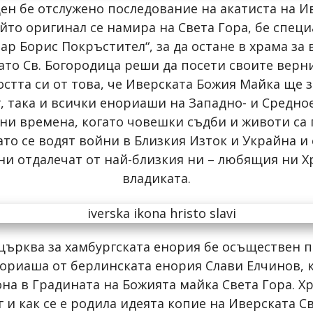
ен бе отслужено последование на акатиста на И
йто оригинал се намира на Света Гора, бе спец
ар Борис Покръстител“, за да остане в храма за
гато Св. Богородица реши да посети своите верни
тта си от това, че Иверската Божия Майка ще з
, така и всички енориаши на Западно- и Средно
ни времена, когато човешки съдби и животи са 
гато се водят войни в Близкия Изток и Украйна 
 ни отдалечат от най-близкия ни – любящия ни Х
владиката.
църква за хамбургската енория бе осъществен п
нориаша от берлинската енория Слави Елчинов, 
а в Градината на Божията майка Света Гора. Хр
г и как се е родила идеята копие на Иверската 