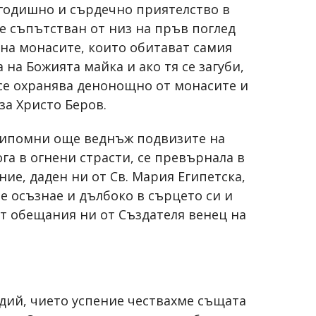
гогодишно и сърдечно приятелство в
бе съпътстван от низ на пръв поглед
 на монасите, които обитават самия
на Божията майка и ако тя се загуби,
 се охранява денонощно от монасите и
за Христо Беров.
припомни още веднъж подвизите на
ога в огнени страсти, се превърнала в
ие, даден ни от Св. Мария Египетска,
ае осъзнае и дълбоко в сърцето си и
от обещания ни от Създателя венец на
одий, чието успение чествахме същата