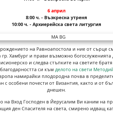
6 април
8:00 ч. - Възкресна утреня
10:00 ч. - Архиерейска света литургия
т рождението на Равноапостола и ние от сърце см
в гр. Хамбург и прави възможно богослуженията 
мисионерско и следва стъпките на светите братя
 благодарността си към
делото на свети Методи
вропа намирайки плодородна почва в пределите
н с особени почести от Византия, както и от бъ
днешен.
о на Вход Господен в Йерусалим Ви каним на пра
щия ден Спасителя на света, смирено идващ като