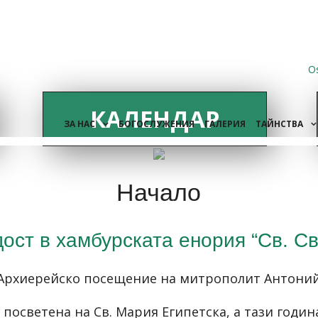
O
КАЛЕНДАР
ЗА НАС
БОГОСЛУЖЕНИЯ
ГАЛЕРИЯ
ТАЙНСТВА
Начало
ост в хамбурската енория “Св. Св
Архиерейско посещение на митрополит Антони
 посветена на Св. Мария Египетска, а тази годи