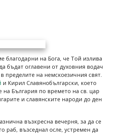
е благодарни на Бога, че Той излива
да бъдат оглавени от духовния водач
 в пределите на немскоезичния свят.
й
и Кирил Славянобългарски, което
 на България по времето на св. цар
лгарите и славянските народи до ден
знична възкресна вечерня, за да се
 раб, възседнал осле, устремен да