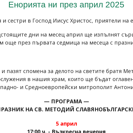
Енорията ни през април 2025
 и сестри в Господ Иисус Христос, приятели на 
дстоящите дни на месец април ще изпълнят сър
им още през първата седмица на месеца с празни
и пазят спомена за делото на светите братя Мет
служения в нашия храм, които ще бъдат оглаве
ападно- и Средноевропейски митрополит Антони
— ПРОГРАМА —
ПРАЗНИК НА СВ. МЕТОДИЙ СЛАВЯНОБЪЛГАРСК
5 април
17:00 ч. - Възкресна вечерня