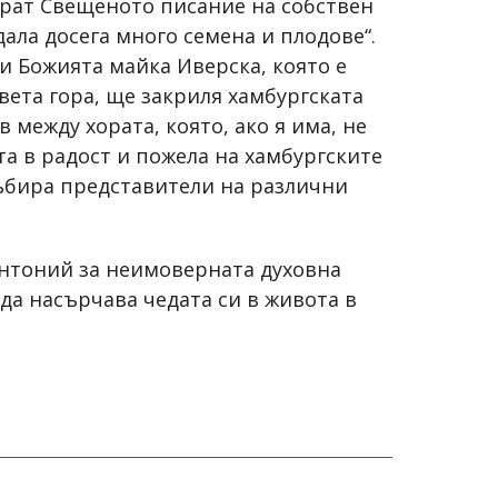
ират Свещеното писание на собствен
ала досега много семена и плодове“.
и Божията майка Иверска, която е
вета гора, ще закриля хамбургската
между хората, която, ако я има, не
а в радост и пожела на хамбургските
събира представители на различни
нтоний за неимоверната духовна
 да насърчава чедата си в живота в