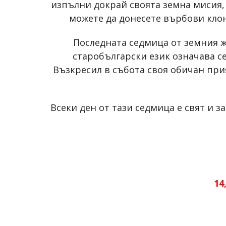
изпълни докрай своята земна мисия, 
можете да донесете върбови клон
Последната седмица от земния ж
старобългарски език означава с
Възкресил в събота своя обичан при
Всеки ден от тази седмица е свят и 
14