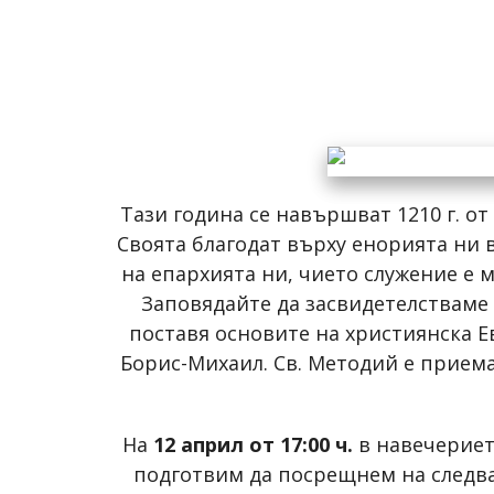
Тази година се навършват 1210 г. о
Своята благодат върху енорията ни 
на епархията ни, чието служение е 
Заповядайте да засвидетелстваме
поставя основите на християнска Е
Борис-Михаил. Св. Методий е приема
На
12 април от 17:00 ч.
в навечериет
подготвим да посрещнем на следва