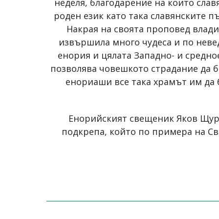
неделя, благодарение на които сла
роден език като така славянските п
Накрая на своята проповед влади
извършила много чудеса и по невед
енория и цялата Западно- и средно
позволява човешкото страдание да б
енориаши все така храмът им да 
Енорийският свещеник Яков Щур
подкрепа, който по примера на Св.