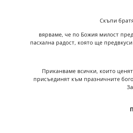
Скъпи братя
вярваме, че по Божия милост пре
пасхална радост, която ще предвкус
Приканваме всички, които ценят 
присъединят към празничните бого
З