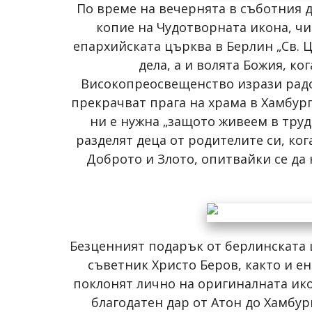
По време на вечернята в съботния д
копие на Чудотворната икона, чи
епархийската църква в Берлин „Св. Ц
дела, а и волята Божия, ко
Високопреосвещенство изрази радос
прекрачват прага на храма в Хамбург
ни е нужна „защото живеем в труд
разделят деца от родителите си, ко
Доброто и Злото, опитвайки се да
Безценният подарък от берлинската 
съветник Христо Беров, както и е
поклонят лично на оригиналната икон
благодатен дар от Атон до Хамбур