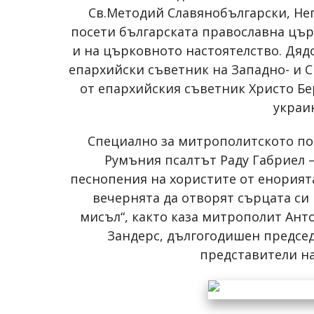
Св.Методий Славянобългарски, Н
посети българската православна цър
и на църковното настоятелство. Дяд
епархийски съветник на Западно- и С
от епархийския съветник Христо Б
украи
Специално за митрополитското по
Румъния псалтът Раду Габриел 
песнопения на хористите от енорият
вечернята да отворят сърцата си к
мисъл“, както каза митрополит Ан
Зандерс, дългогодишен председ
представители на