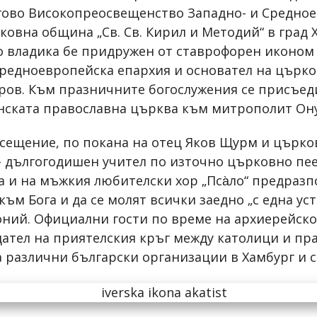
егово Високопреосвещенство Западно- и Средно
ковна община „Св. Св. Кирил и Методий“ в град 
о владика бе придружен от ставрофорен иконом
редноевропейска епархия и основател на църко
еров. Към празничните богослужения се присъед
нската православна църква към митрополит Он
сещение, по покана на отец Яков Щурм и църков
– дългогодишен учител по източно църковно п
а и на мъжкия любителски хор „Пса̀ло“ предраз
ъм Бога и да се молят всички заедно „с една уст
тоний. Официални гости по време на архиерейск
ател на приятелския кръг между католици и пра
 различни български организации в Хамбург и 