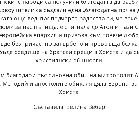
вянските народи са получили благодатта да разб
ървоучители са създали една „благодатна почва д
ката още веднъж подчерта радостта си, че вече 
оми за нас пътища, е стигнала до Атон и пази С
европейска епархия и призова към повече любов 
ъде безпричастно загърбено и превръща болкат
бъде средище на братски срещи в Христа и да 
християнски общности.
м благодари със синовна обич на митрополит А
 Методий и апостолите обикаля цяла Европа, за
Христа.
Съставила: Велина Вебер