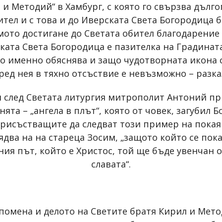
 и Методий“ в Хамбург, с която го свързва дъл
ител и с това и до Иверската Света Богородица 
самото достигане до Светата обител благодарение
ата Света Богородица е пазителка на Градината 
оето именно обяснява и защо чудотворната икона
ед нея в тяхно отсъствие е невъзможно – разка
и след Светата литургия митрополит Антоний 
та – „ангела в плът“, която от човек, загубил Б
присъстващите да следват този пример на покаян
вядва на на стареца Зосим, „защото който се пок
ия път, който е Христос, той ще бъде увенчан 
славата“.
помена и делото на Светите братя Кирил и Мет