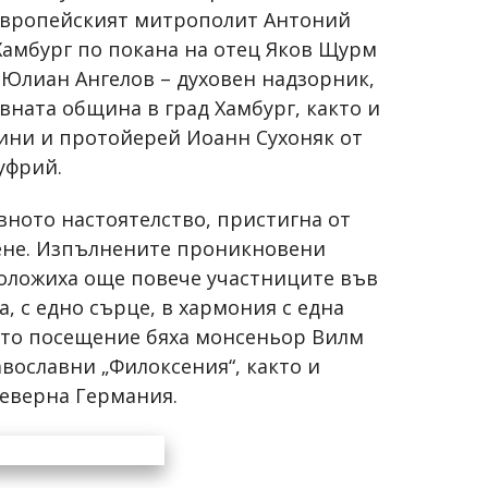
европейският митрополит Антоний
Хамбург по покана на отец Яков Щурм
 Юлиан Ангелов – духовен надзорник,
вната община в град Хамбург, както и
ини и протойерей Иоанн Сухоняк от
уфрий.
ното настоятелство, пристигна от
еене. Изпълнените проникновени
положиха още повече участниците във
а, с едно сърце, в хармония с една
ото посещение бяха монсеньор Вилм
вославни „Филоксения“, както и
северна Германия.