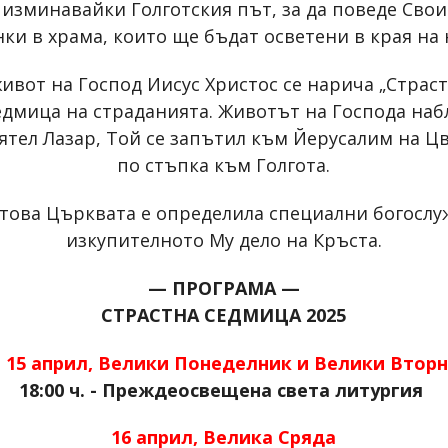
изминавайки Голготския път, за да поведе Свои
ки в храма, които ще бъдат осветени в края на
ивот на Господ Иисус Христос се нарича „Страст
едмица на страданията. Животът на Господа набл
ятел Лазар, Той се запътил към Йерусалим на 
по стъпка към Голгота.
затова Църквата е определила специални богослуж
изкупителното Му дело на Кръста.
— ПРОГРАМА —
СТРАСТНА СЕДМИЦА 2025
, 15 април, Велики Понеделник и Велики Втор
18:00 ч. - Преждеосвещена света литургия
16 април, Велика Сряда