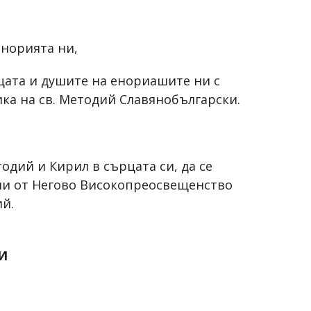
енорията ни,
цата и душите на енориашите ни с
ка на св. Методий Славянобългарски.
одий и Кирил в сърцата си, да се
ни от Негово Високопреосвещенство
й.
И