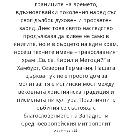
границите на времето,
вдъхновявайки поколения наред със
своя дълбок духовен и просветен
заряд. Днес това свято наследство
продължава да живее не само в
книгите, но и в сърцето на един храм,
носещ техните имена –православният
храм „Св. св. Кирил и Методий“ в
Хамбург, Северна Германия. Нашата
църква тук не е просто дом за
молитва, тя е истински мост между
вековната християнска традиция и
писмената ни култура. Празничните
събития се състояха с
благословението на Западно- и
Средноевропейския митрополит
Антоний.