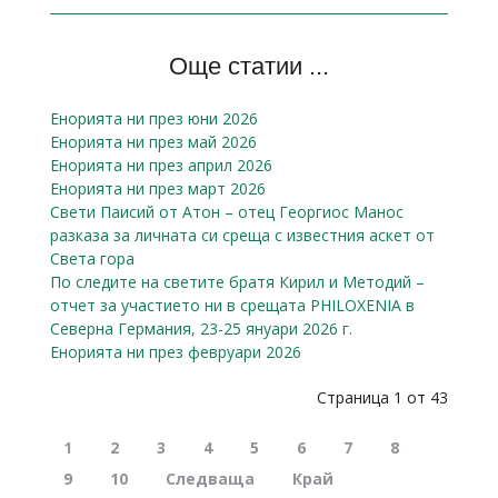
Още статии ...
Енорията ни през юни 2026
Енорията ни през май 2026
Енорията ни през април 2026
Енорията ни през март 2026
Свети Паисий от Атон – отец Георгиос Манос
разказa за личната си среща с известния аскет от
Света гора
По следите на светите братя Кирил и Методий –
отчет за участието ни в срещата PHILOXENIA в
Северна Германия, 23-25 януари 2026 г.
Енорията ни през февруари 2026
Страница 1 от 43
1
2
3
4
5
6
7
8
9
10
Следваща
Край