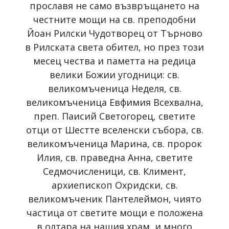
прославя не само възвръщането на
честните мощи на св. преподобни
Йоан Рилски Чудотворец от Търново
в Рилската света обител, но през този
месец чества и паметта на редица
велики Божии угодници: св.
великомъченица Неделя, св.
великомъченица Евфимия Всехвална,
преп. Паисий Светогорец, светите
отци от Шестте вселенски събора, св.
великомъченица Марина, св. пророк
Илия, св. праведна Анна, светите
Седмочисленици, св. Климент,
архиепископ Охридски, св.
великомъченик Пантелеймон, чиято
частица от светите мощи е положена
в олтара на нашия храм, и много