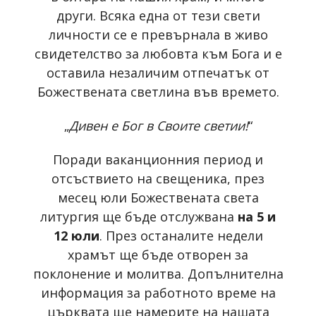
други. Всяка една от тези свети
личности се е превърнала в живо
свидетелство за любовта към Бога и е
оставила незаличим отпечатък от
Божествената светлина във времето.
„
Дивен е Бог в Своите светии!
“
Поради ваканционния период и
отсъствието на свещеника, през
месец юли Божествената света
литургия ще бъде отслужвана
на 5 и
12 юли
. През останалите недели
храмът ще бъде отворен за
поклонение и молитва. Допълнителна
информация за работното време на
църквата ще намерите на нашата