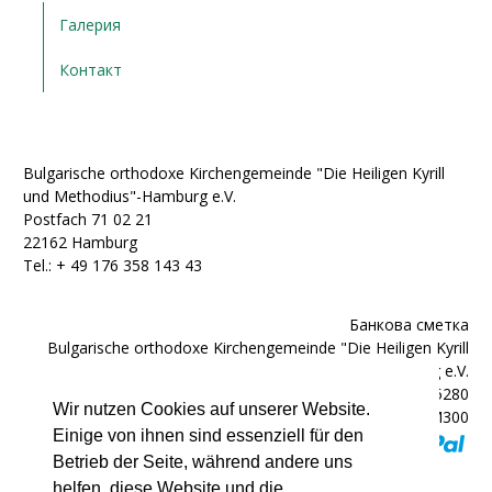
Галерия
Контакт
Bulgarische orthodoxe Kirchengemeinde "Die Heiligen Kyrill
und Methodius"-Hamburg e.V.
Postfach 71 02 21
22162 Hamburg
Tel.: + ‭49 176 358 143 43‬
Банкова сметка
Bulgarische orthodoxe Kirchengemeinde "Die Heiligen Kyrill
und Methodius"-Hamburg e.V.
IBAN: DE92200300000602025280
Wir nutzen Cookies auf unserer Website.
BIC: HYVEDEMM300
Einige von ihnen sind essenziell für den
Betrieb der Seite, während andere uns
helfen, diese Website und die