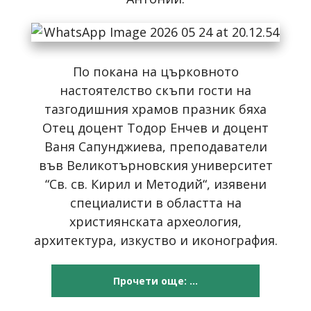
По покана на църковното
настоятелство скъпи гости на
тазгодишния храмов празник бяха
Отец доцент Тодор Енчев и доцент
Ваня Сапунджиева, преподаватели
във Великотърновския университет
“Св. св. Кирил и Методий“, изявени
специалисти в областта на
християнската археология,
архитектура, изкуство и иконография.
Прочети още: ...