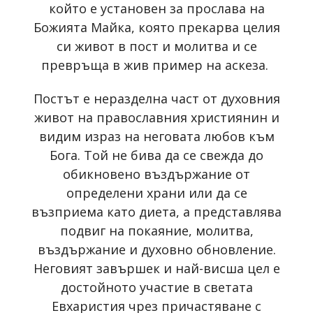
който е установен за прослава на
Божията Майка, която прекарва целия
си живот в пост и молитва и се
превръща в жив пример на аскеза.
Постът е неразделна част от духовния
живот на православния християнин и
видим израз на неговата любов към
Бога. Той не бива да се свежда до
обикновено въздържание от
определени храни или да се
възприема като диета, а представлява
подвиг на покаяние, молитва,
въздържание и духовно обновление.
Неговият завършек и най-висша цел е
достойното участие в светата
Евхаристия чрез причастяване с