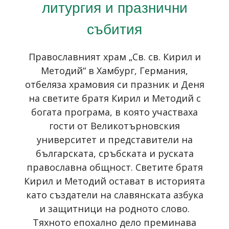
литургия и празнични
събития
Православният храм „Св. св. Кирил и
Методий“ в Хамбург, Германия,
отбеляза храмовия си празник и Деня
на светите братя Кирил и Методий с
богата програма, в която участваха
гости от Великотърновския
университет и представители на
българската, сръбската и руската
православна общност. Светите братя
Кирил и Методий остават в историята
като създатели на славянската азбука
и защитници на родното слово.
Тяхното епохално дело преминава