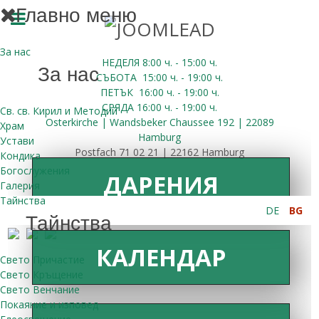
Главно меню
За нас
НЕДЕЛЯ 8:00
ч.
- 15:00 ч.
За нас
СЪБОТА
15:00
ч.
- 19:00 ч.
ПЕТЪК
16:00
ч.
- 19:00 ч.
СРЯДА
16:00
ч.
- 19:00 ч.
Св. св. Кирил и Методий
Osterkirche | Wandsbeker Chaussee 192 | 22089
Храм
Hamburg
Устави
Postfach 71 02 21 | 22162 Hamburg
Кондика
Богослужения
ДАРЕНИЯ
Галерия
Тайнства
DE
BG
Тайнства
КАЛЕНДАР
Свето Причастие
Свето Кръщение
Свето Венчание
Покаяние и изповед