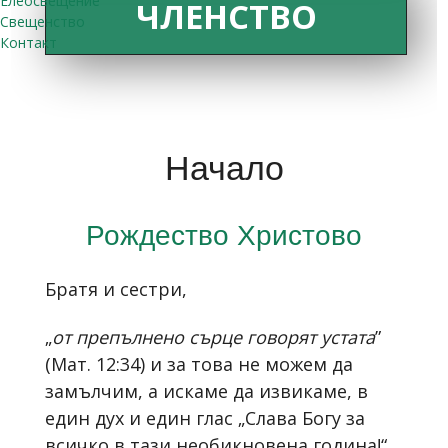
Елеосвещение
ЧЛЕНСТВО
Свещенство
Контакт
Начало
Рождество Христово
Братя и сестри,
„
от препълнено сърце говорят устата
”
(Мат. 12:34) и за това не можем да
замълчим, а искаме да извикаме, в
един дух и един глас „Слава Богу за
всичко в тази необикновена година!“