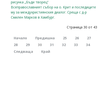
рисунка „Бъди творец“
Всеправославният събор на о. Крит и последиците
му за междухристиянския диалог. Среща с д-р
Смилен Марков в Хамбург.
Страница 30 от 43
Начало
Предишна
25
26
27
28
29
30
31
32
33
34
Следваща
Край