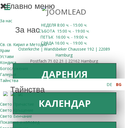
Главно меню
За нас
НЕДЕЛЯ 8:00
ч.
- 15:00 ч.
За нас
СЪБОТА
15:00
ч.
- 19:00 ч.
ПЕТЪК
16:00
ч.
- 19:00 ч.
СРЯДА
16:00
ч.
- 19:00 ч.
Св. св. Кирил и Методий
Osterkirche | Wandsbeker Chaussee 192 | 22089
Храм
Hamburg
Устави
Postfach 71 02 21 | 22162 Hamburg
Кондика
Богослужения
ДАРЕНИЯ
Галерия
Тайнства
DE
BG
Тайнства
КАЛЕНДАР
Свето Причастие
Свето Кръщение
Свето Венчание
Покаяние и изповед