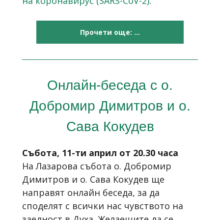
на коронавирус (SARS-CoV-2)
.
Прочети още: ...
Онлайн-беседа с о.
Добромир Димитров и о.
Сава Кокудев
Събота, 11-ти април от 20.30 часа
На Лазарова събота о. Добромир
Димитров и о. Сава Кокудев ще
направят онлайн беседа, за да
споделят с всички нас чувството на
заедност в Духа. Желаещите да се