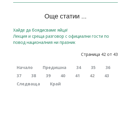
Още статии ...
Хайде да боядисваме яйца!
Лекция и среща разговор с официални гости по
повод националния ни празник
Страница 42 от 43
Начало
Предишна
34
35
36
37
38
39
40
41
42
43
Следваща
Край