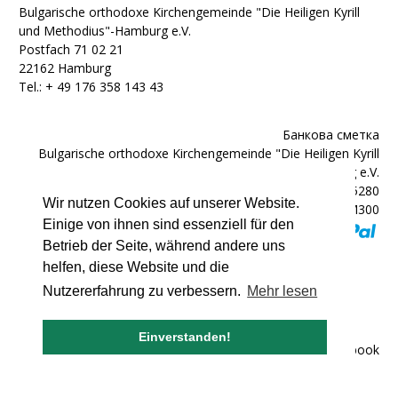
Bulgarische orthodoxe Kirchengemeinde "Die Heiligen Kyrill
und Methodius"-Hamburg e.V.
Postfach 71 02 21
22162 Hamburg
Tel.: + ‭49 176 358 143 43‬
Банкова сметка
Bulgarische orthodoxe Kirchengemeinde "Die Heiligen Kyrill
und Methodius"-Hamburg e.V.
IBAN: DE92200300000602025280
Wir nutzen Cookies auf unserer Website.
BIC: HYVEDEMM300
Einige von ihnen sind essenziell für den
Betrieb der Seite, während andere uns
helfen, diese Website und die
Nutzererfahrung zu verbessern.
Mehr lesen
© 2007 - 2026 bulgarische-kirche.de
Einverstanden!
Impressum
|
Лични данни
|
Facebook