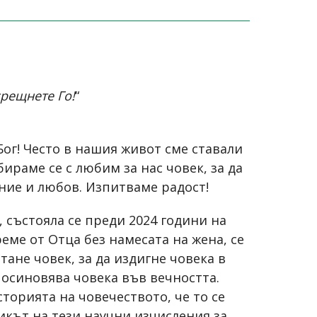
срещнете Го!
“
ог! Често в нашия живот сме ставали
бираме се с любим за нас човек, за да
ние и любов. Изпитваме радост!
 състояла се преди 2024 години на
еме от Отца без намесата на жена, се
тане човек, за да издигне човека в
 осиновява човека във вечността.
торията на човечеството, че то се
икът на тези научни изчисления за