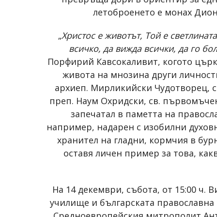
летоброенето е монах Дион
„
Христос е животът, Той е светлината
всичко, да вижда всички, да го бол
Порфирий Кавсокаливит, когото църкв
живота на мнозина други личности
архиеп. Мирликийски Чудотворец, св
преп. Наум Охридски, св. първомъчен
запечатал в паметта на правосл
например, надарен с изобилни духовни
хранител на гладни, кормчия в бур
оставя личен пример за това, как
На 14 декември, събота, от 15:00 ч.
училище и българската православна 
Средноевропейския митрополит Анто