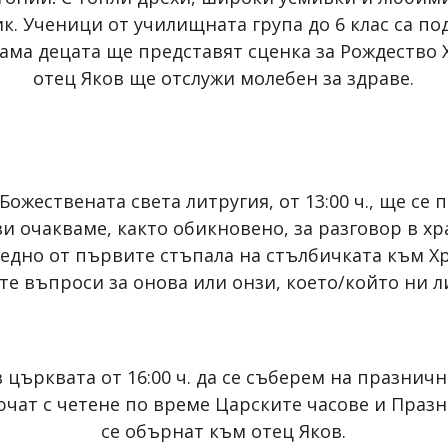
к. Ученици от училищната група до 6 клас са п
рама децата ще представят сценка за Рождество 
отец Яков ще отслужи молебен за здраве.
Божествената света литругия, от 13:00 ч., ще с
и очакваме, както обикновено, за разговор в хра
дно от първите стъпала на стълбичката към Хр
 въпроси за онова или онзи, което/който ни лип
 църквата от 16:00 ч. да се съберем на празнич
чат с четене по време Царските часове и Празн
се обърнат към отец Яков.