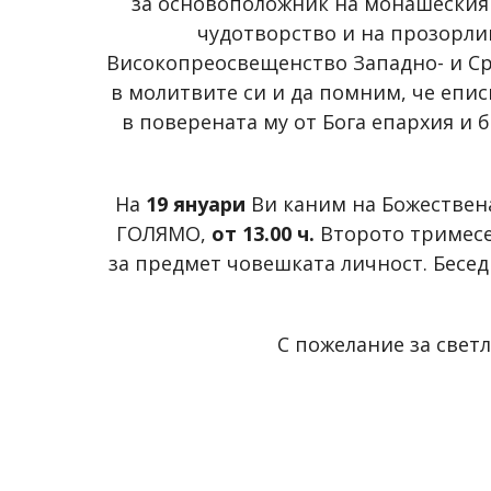
за основоположник на монашеския 
чудотворство и на прозорлив
Високопреосвещенство Западно- и Ср
в молитвите си и да помним, че еписк
в поверената му от Бога епархия и 
На
19 януари
Ви каним на Божествена
ГОЛЯМО,
от 13.00 ч.
Второто тримесе
за предмет човешката личност. Бесед
С пожелание за светл