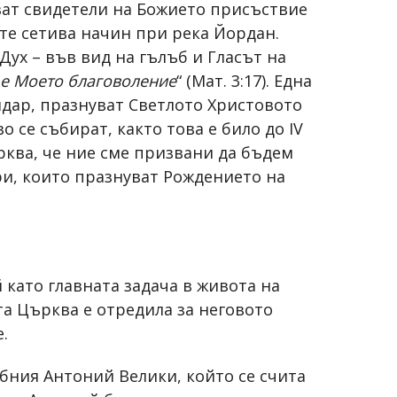
ават свидетели на Божието присъствие
те сетива начин при река Йордан.
ух – във вид на гълъб и Гласът на
 е Моето благоволение
“ (Мат. 3:17). Една
ндар, празнуват Светлото Христовото
 се събират, както това е било до IV
рква, че ние сме призвани да бъдем
ри, които празнуват Рождението на
 като главната задача в живота на
а Църква е отредила за неговото
.
бния Антоний Велики, който се счита