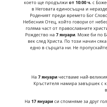
което ще продължи
от 10:00 ч.
с Боже
в Неговата единосъщна и неразде
Роденият преди времето Бог Слово
Небесния Отец, който говори от небеса
голяма част от православните христ
Рождество на
7 януари
. Може би по 
век след Христа. По този начин ся
едно в сърцата ни. Не пропускайт
На
7 януари
честваме най-великия 
Кръстителя намира завършек с к
На
17 януари
си спомняме за друг го