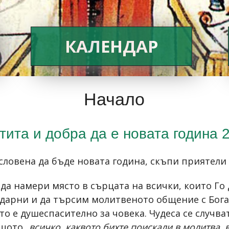
КАЛЕНДАР
Начало
тита и добра да е новата година 
словена да бъде новата година, скъпи приятели
да намери място в сърцата на всички, които Го 
дарни и да търсим молитвеното общение с Бога. 
то е душеспасително за човека. Чудеса се случва
щото „
всичко, каквото бихте поискали в молитва, 