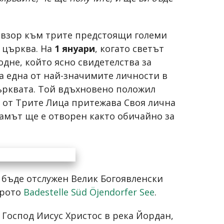
 взор към трите предстоящи големи
 църква. На
1 януари
, когато светът
дне, който ясно свидетелства за
а една от най-значимите личности в
църквата. Той вдъхновено положил
о от Трите Лица притежава Своя лична
амът ще е отворен както обичайно за
е бъде отслужен Велик Богоявленски
ерото
Badestelle Süd Öjendorfer See
.
Господ Иисус Христос в река Йордан,