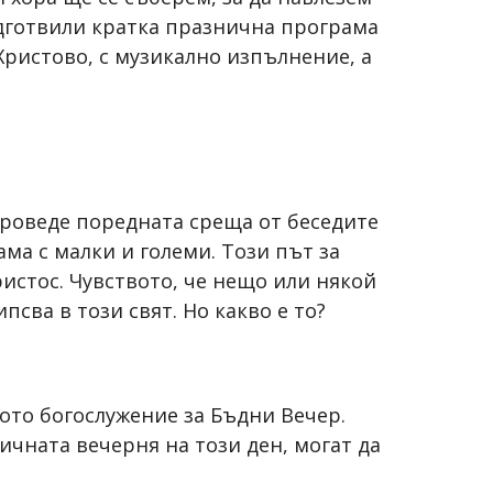
одготвили кратка празнична програма
Христово, с музикално изпълнение, а
е проведе поредната среща от беседите
ма с малки и големи. Този път за
истос. Чувството, че нещо или някой
сва в този свят. Но какво е то?
ното богослужение за Бъдни Вечер.
ичната вечерня на този ден, могат да