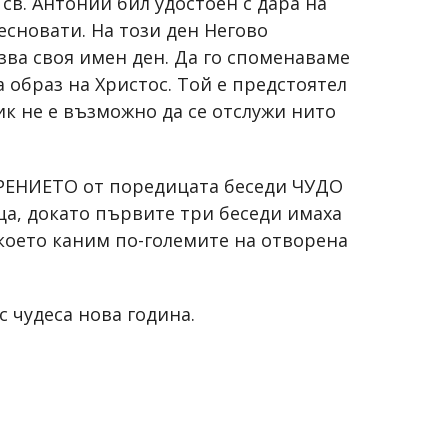
в. Антоний бил удостоен с дара на
есновати. На този ден Негово
ва своя имен ден. Да го споменаваме
а образ на Христос. Той е предстоятел
ик не е възможно да се отслужи нито
ВОРЕНИЕТО от поредицата беседи ЧУДО
а, докато първите три беседи имаха
 което каним по-големите на отворена
с чудеса нова година.