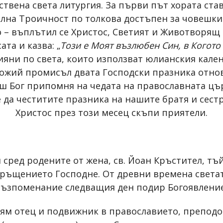
ствена света литургия. За първи път хората ст
лна Троичност по толкова достъпен за човешки
 – въплътил се Христос, Светият и Животворящ Д
та и казва: „
Този е Моят възлюбен Син, в Когото
ияни по света, които използват юлианския кале
Божий промисъл двата Господски празника отново
каш Бог припомня на чедата на православната цъ
е да честитите празника на нашите братя и сест
Христос през този месец скъпи приятели.
сред родените от жена, св. Йоан Кръстител, тъй
ръщението Господне. От древни времена светат
възпоменание следващия ден подир Богоявление
лям отец и подвижник в православието, преподо