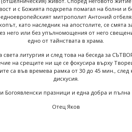
(отшелническия) живот. Според неговото житие с
ост и с Божията подкрепа помагал на болни и б
едноевропейският митрополит Антоний отбеляз
опът, като наследник на апостолите, се смята з
без него или без упълномощения от него свещен
едно от тайнствата в храма.
 света литургия и след това на беседа за СЪТ
чие на срещите ни ще се фокусира върху Творец
ите са във времева рамка от 30 до 45 мин., след
дискусия.
и Богоявленски празници и една добра и пълна 
Отец Яков