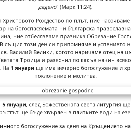
дадено
“ (Марк 11:24).
а Христовото Рождество по плът, ние насочваме
ар на богоспасяемата ни българска православна
дина, ние отбелязваме празника Обрезание Госпо
В същия този ден си припомняме и успението н
., св. Василий Велики, когото наричаме отец на 
Свeтата Троица и разяснил по какъв начин всяк
. На
1 януари
ще има вечерно богослужение и хр
поклонение и молитва.
,
5 януари
, след Божествената света литургия щ
ръстът ще бъде хвърлен в плитките води на ез
инното богослужение за деня на Кръщението на 