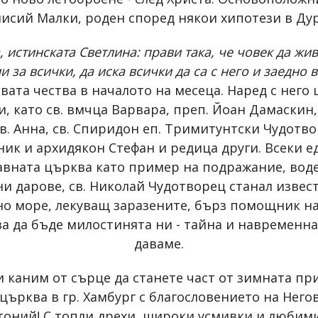
исий Малки, роден според някои хипотези в Ду
, истинската Светлина: прави така, че човек да жив
и за всички, да иска всички да са с него и заедно в
ата чества в началото на месеца. Наред с нег
, като св. вмчца Варвара, преп. Йоан Дамаскин,
. Анна, св. Спиридон еп. Тримитунтски Чудотво
ик и архидякон Стефан и редица други. Всеки е
авната църква като пример на подражание, вод
 дарове, св. Николай Чудотворец станал извест
но море, лекуващ заразените, бърз помощник на
ва да бъде милостинята ни - тайна и навременна,
даваме.
 Ви каним от сърце да станете част от зимната п
църква в гр. Хамбург с благословението на Нег
ний! С топли дрехи, широки усмивки и любими 