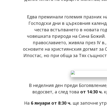
Едва преминали големия празник н
Господски дни в църковния календ
чества встъпването в новата го
човешката природа на Сина Божий. 
православието, живяла през IV в
основите на християнския догмат за 
Ипостас, но при обща за Тях същност
В неделния ден преди Богоявление
водосвет, а след това
от 14:30 ч.
к
На
6 януари от 8:30 ч.
ще започне утр