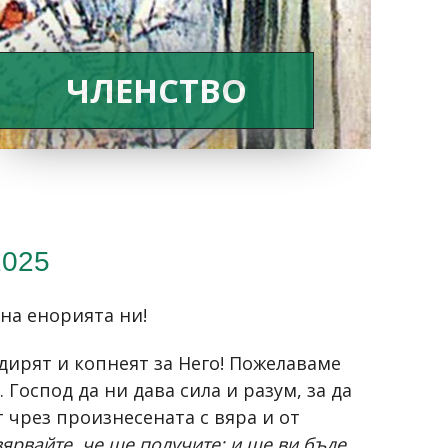
ЧЛЕНСТВО
2025
 на енорията ни!
дирят и копнеят за Него! Пожелаваме
Господ да ни дава сила и разум, за да
т чрез произнесената с вяра и от
вярвайте, че ще получите; и ще ви бъде