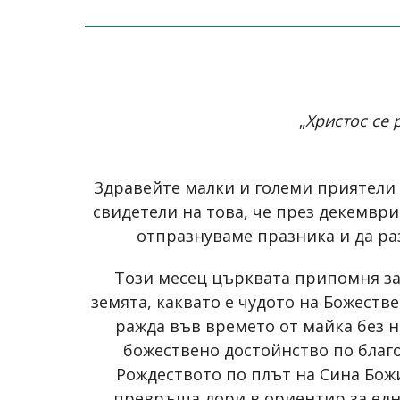
„
Христос се 
Здравейте малки и големи приятели 
свидетели на това, че през декември 
отпразнуваме празника и да ра
Този месец църквата припомня за 
земята, каквато е чудото на Божеств
ражда във времето от майка без на
божествено достойнство по благо
Рождеството по плът на Сина Божи
превръща дори в ориентир за едно