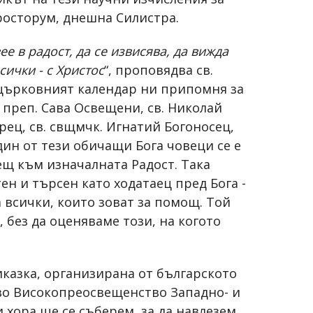
росторум, днешна Силистра.
ее в радост, да се извисява, да вижда
сички - с Христос
“, проповядва св.
о църковният календар ни припомня за
 преп. Сава Освещени, св. Николай
рец, св. свщмчк. Игнатий Богоносец,
дин от тези обичащи Бога човеци се е
ещ към изначалната Радост. Така
ен и търсен като ходатаец пред Бога -
 всички, които зоват за помощ. Той
 без да оценяваме този, на когото
риказка, организирана от българското
ово Високопреосвещенство Западно- и
хора ще се съберем, за да навлезем