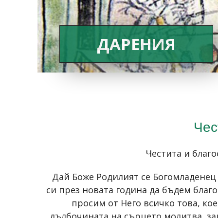
ДАРЕНИЯ
Чес
Честита и благо
Дай Боже Родилият се Богомладенец 
си през новата година да бъдем благо
просим от Него всичко това, кое
дълбочината на сърцето молитва, за