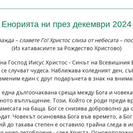
Енорията ни през декември 2024
ражда – славете Го! Христос слиза от небесата – по
(Из катавасиите за Рождество Христово)
на Господ Иисус Христос - Синът на Всевишния Б
се случват чудеса. Наближава коледният ден, съ
зменим един с друг подаръчета в знак на внима
една дългоочаквана среща между Бога и човека,
еното въплъщение. Този, Който се роди преди вр
месата на баща. Бог се снизява доброволно да с
дат. Човекът осиновява Бога във времето, a Бог
й до такава степен е оставило трайна следа в ис
 ново летоброене - след Христа. Основоположн