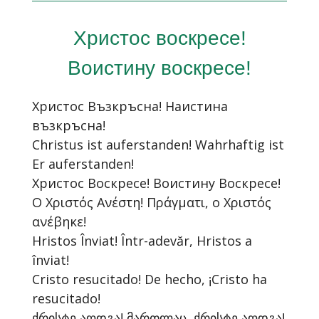
Христос воскресе!
Воистину воскресе!
Христос Възкръсна! Наистина
възкръсна!
Christus ist auferstanden! Wahrhaftig ist
Er auferstanden!
Христос Воскресе! Воистину Воскресе!
Ο Χριστός Ανέστη! Πράγματι, ο Χριστός
ανέβηκε!
Hristos Înviat! Într-adevăr, Hristos a
înviat!
Cristo resucitado! De hecho, ¡Cristo ha
resucitado!
ქრისტე აღდგა! მართლაც, ქრისტე აღდგა!