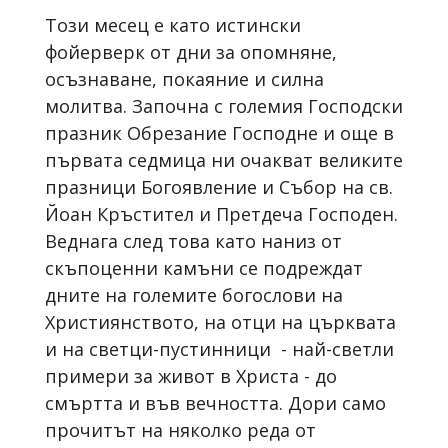
Този месец e
като истински
фойерверк от дни за опомняне,
осъзнаване, покаяние и силна
молитва. Започна с големия Господски
празник Обрезание Господне и още в
първата седмица ни очакват великите
празници Богоявление и Събор на св.
Йоан Кръстител и Претдеча Господен.
Веднага след това като наниз от
скъпоценни камъни се подреждат
дните на големите богослови на
Християнството, на отци на църквата
и на светци-пустинници - най-светли
примери за живот в Христа - до
смъртта и във вечността. Дори само
прочитът на няколко реда от