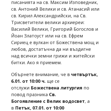
писанията на св. Максим Изповедник,
св. Антоний Велики и св. Атанасий или
св. Кирил Александрийски, на Св.
Трисветители велики архиереи:
Василий Велики, Григорий Богослов и
Йоан Златоуст или на св. Ефрем
Сириец е вулкан от Божествена мощ и
любов, достатъчна да ни въздигне
над всички земни грижи и житейски
битки. Ако я приемем.
Обърнете внимание, че в
ч
етвъртък,
6.01.
от 10:00 ч.
ще се
отслужи
Божествена литургия
по
повод празника
Св.
Богоявление
с
Велик водосвет
, а
в
Петък, 07.01. от 10:00