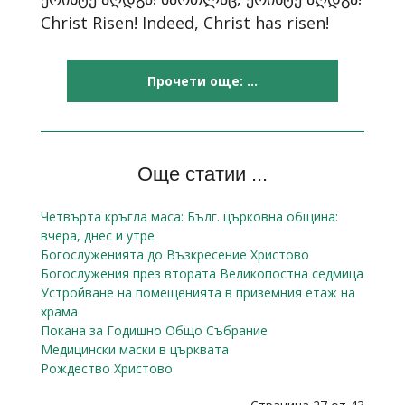
Christ Risen! Indeed, Christ has risen!
Прочети още: ...
Още статии ...
Четвърта кръгла маса: Бълг. църковна община:
вчера, днес и утре
Богослуженията до Възкресение Христово
Богослужения през втората Великопостна седмица
Устройване на помещенията в приземния етаж на
храма
Покана за Годишно Общо Събрание
Медицински маски в църквата
Рождество Христово