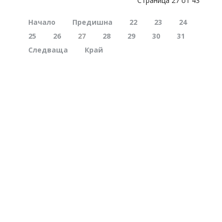
Страница 27 от 43
Начало
Предишна
22
23
24
25
26
27
28
29
30
31
Следваща
Край