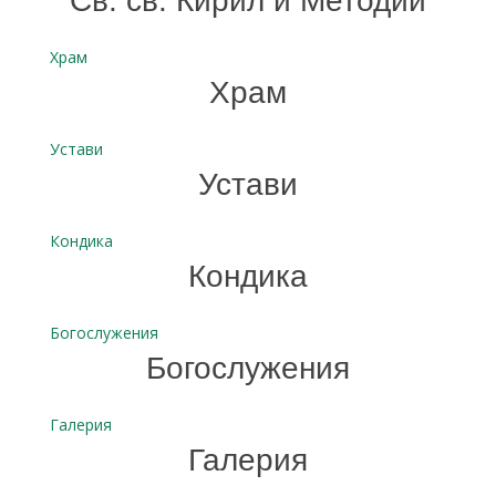
Св. св. Кирил и Методий
Храм
Храм
Устави
Устави
Кондика
Кондика
Богослужения
Богослужения
Галерия
Галерия