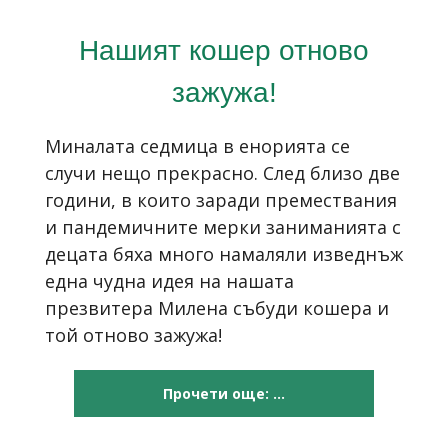
Нашият кошер отново
зажужа!
Миналата седмица в енорията се
случи нещо прекрасно. След близо две
години, в които заради премествания
и пандемичните мерки заниманията с
децата бяха много намаляли изведнъж
една чудна идея на нашата
презвитера Милена събуди кошера и
той отново зажужа!
Прочети още: ...