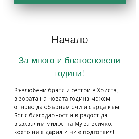
Начало
За много и благословени
години!
Възлюбени братя и сестри в Христа,
в
зората на новата година можем
отново да обърнем очи и сърца към
Бог с благодарност и в радост да
възхвалим милостта Му за всичко,
което ни е дарил и ни е подготвил!