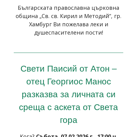
Българската православна църковна
община „Св. св. Кирил и Методий“, гр.
Хамбург Ви пожелава леки и
душеспасителени пости!
Свети Паисий от Атон –
отец Георгиос Манос
разказва за личната си
среща с аскета от Света
гора
Кога?
Събота, 07.02.2026 г., 17:00 ч.