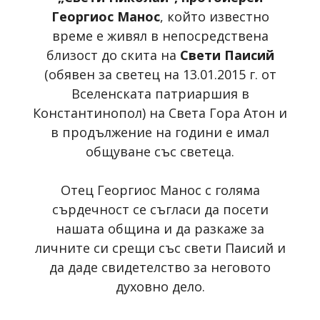
Георгиос Манос
, който известно
време е живял в непосредствена
близост до скита на
Свети Паисий
(обявен за светец на 13.01.2015 г. от
Вселенската патриаршия в
Константинопол) на Света Гора Атон и
в продължение на години е имал
общуване със светеца.
Отец Георгиос Манос с голяма
сърдечност се съгласи да посети
нашата община и да разкаже за
личните си срещи със свети Паисий и
да даде свидетелство за неговото
духовно дело.