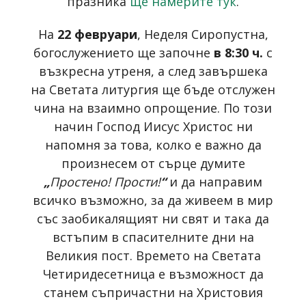
празника
ще намерите тук
.
На
22 февруари
, Неделя Сиропустна,
богослужението ще започне
в 8:30 ч.
с
възкресна утреня, а след завършека
на Светата литургия ще бъде отслужен
чина на взаимно опрощение. По този
начин Господ Иисус Христос ни
напомня за това, колко е важно да
произнесем от сърце думите
„
Простено! Прости!
“
и да направим
всичко възможно, за да живеем в мир
със заобикалящият ни свят и така да
встъпим в спасителните дни на
Великия пост. Времето на Светата
Четиридесетница е възможност да
станем съпричастни на Христовия