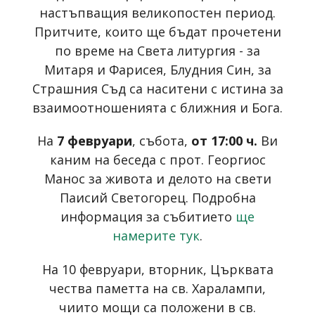
настъпващия великопостен период.
Притчите, които ще бъдат прочетени
по време на Света литургия - за
Митаря и Фарисея, Блудния Син, за
Страшния Съд са наситени с истина за
взаимоотношенията с ближния и Бога.
На
7 февруари
, събота,
от 17:00 ч.
Ви
каним на беседа с прот. Георгиос
Манос за живота и делото на свети
Паисий Светогорец. Подробна
информация за събитието
ще
намерите тук
.
На 10 февруари, вторник, Църквата
чества паметта на св. Харалампи,
чиито мощи са положени в св.