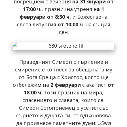
посрещнем с вечерня
на 31 януари от
17:00 ч.
, празнична утреня
на 1
февруари от 8:30 ч.
и Божествена
света литургия
от 10:00 ч
. на същия
ден.
Праведният Симеон с търпение и
смирение е копнеел за обещаната му
от Бога Среща с Христос, която ще
отбележим на
2 февруари
с акатист
от
18:00 ч
. Този празник на мира,
спасението и славата, които св.
Симеон Богоприемец е усетил със
сърцето и душата си, го вдъхновява
да произнесе паметните думи: „
Сега