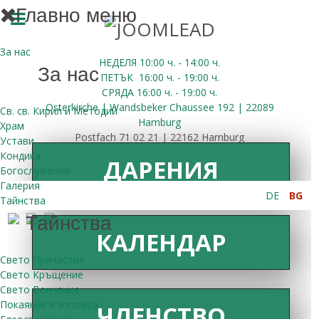
Главно меню
За нас
НЕДЕЛЯ 10:00
ч.
- 14:00 ч.
За нас
ПЕТЪК
16:00
ч.
- 19:00 ч.
СРЯДА
16:00
ч.
- 19:00 ч.
Osterkirche | Wandsbeker Chaussee 192 | 22089
Св. св. Кирил и Методий
Hamburg
Храм
Postfach 71 02 21 | 22162 Hamburg
Устави
Кондика
ДАРЕНИЯ
Богослужения
Галерия
DE
BG
Тайнства
Тайнства
КАЛЕНДАР
Свето Причастие
Свето Кръщение
Свето Венчание
Покаяние и изповед
ЧЛЕНСТВО