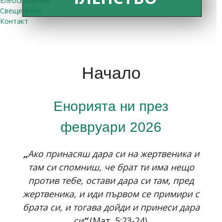
Елеосвещение
Свещенство
Контакт
Начало
Енорията ни през
февруари 2026
„
Ако принасяш дара си на жертвеника и
там си спомниш, че брат ти има нещо
против тебе, остави дара си там, пред
жертвеника, и иди първом се примири с
брата си, и тогава дойди и принеси дара
си
“
(Мат. 5:23-24).