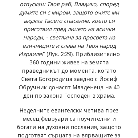
отпускаш Твоя раб, Владико, според
думите си с миром, защото очите ми
видяха Твоето спасение, което си
приготвил пред лицето на всички
народи, - светлина за просвета на
езичниците и слава на Твоя народ
Израиля!
“ (Лук. 2:29). Приблизително
360 години живее на земята
праведникът до момента, когато
Света Богородица заедно с Йосиф
Обручник донасят Младенеца на 40
ден по закона Господен в храма.
Неделните евангелски четива през
месец февруари са поучителни и
богати на духовни послания, защото
подготвят сърцата на вярващите за