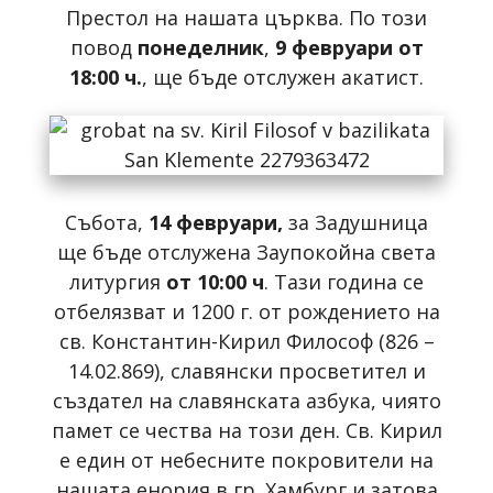
Престол на нашата църква. По този
повод
понеделник
,
9 февруари от
18:00 ч.
, ще бъде отслужен акатист.
Събота,
14 февруари,
за Задушница
ще бъде отслужена Заупокойна света
литургия
от 10:00 ч
. Тази година се
отбелязват и 1200 г. от рождението на
св. Константин-Кирил Философ (826 –
14.02.869), славянски просветител и
създател на славянската азбука, чиято
памет се чества на този ден. Св. Кирил
е един от небесните покровители на
нашата енория в гр. Хамбург и затова