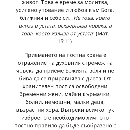
живот. Това е време за молитва,
усилено упование и любов към Бога,
ближния и себе си. „
Не това, което
влиза в устата, осквернява човека, а
това, което излиза от устата
“ (Мат.
15:11).
Приемането на постна храна е
отражение на духовния стремеж на
човека да приеме Божията воля и не
бива да се приравнява с диета. От
хранителен пост са освободени
бременни жени, майки кърмачки,
болни, немощни, малки деца,
възрастни хора. Въпреки всичко тук
изброено е необходимо личното
постно правило да бъде съобразено с