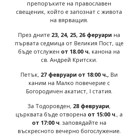
препоръките на православен
свещеник, който е запознат с живота
на вярващия.
През дните
23, 24, 25, 26 феруари
на
първата седмица от Великия Пост, ще
бъде отслужен
от 18.00 ч.
канона на
св. Андрей Критски.
Петък,
27 февруари от 18:00 ч.,
Ви
каним на Малко повечерие с
Богородичен акатист, I статия.
За Тодоровден,
28 февруари
,
църквата бъде отворена
от 15:00 ч
., а
от 17:00 ч
. заповядайте на
въскресното вечерно богослужение.