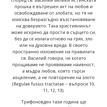
според св. Василий Велики истинската
прошка е вътрешен акт на любов и
освобождаване от злобата, но тя не
изисква безразсъдно възстановяване
на доверието. Така християнинът
може искрено да прости в сърцето си,
без да се излага отново на грях, зло
или на духовна вреда. В своето
пространно изложение на правилата
св. Василий говори, че когато
прощаваме не проявяваме наивност,
а мъдра любов, която търси
изцеление, а не повторение на злото
(Regulae fusius tractatae – въпроси 10,
11, 12, 13).
Трифоновден тази година ще