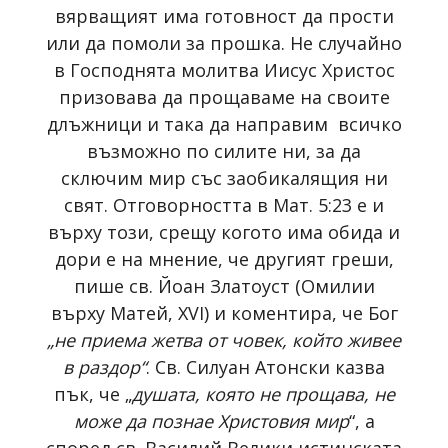
вярващият има готовност да прости
или да помоли за прошка. Не случайно
в Господнята молитва Иисус Христос
призовава да прощаваме нa своите
длъжници и така да направим всичко
възможно по силите ни, за да
сключим мир със заобикалящия ни
свят. Отговорността в Мат. 5:23 е и
върху този, срещу когото има обида и
дори е на мнение, че другият греши,
пише св. Йоан Златоуст (Омилии
върху Матей, XVI) и коментира, че Бог
„не приема жетва от човек, който живее
в раздор“
. Св. Силуан Атонски казва
пък, че „
душата, която не прощава, не
може да познае Христовия мир
“, а