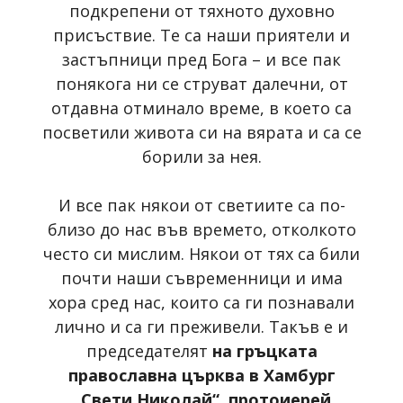
подкрепени от тяхното духовно
присъствие. Те са наши приятели и
застъпници пред Бога – и все пак
понякога ни се струват далечни, от
отдавна отминало време, в което са
посветили живота си на вярата и са се
борили за нея.
И все пак някои от светиите са по-
близо до нас във времето, отколкото
често си мислим. Някои от тях са били
почти наши съвременници и има
хора сред нас, които са ги познавали
лично и са ги преживели. Такъв е и
председателят
на гръцката
православна църква в Хамбург
„Свети Николай“, протоиерей