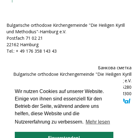
Bulgarische orthodoxe Kirchengemeinde "Die Heiligen Kyrill
und Methodius"-Hamburg e.V.
Postfach 71 02 21
22162 Hamburg
Tel.: + ‭49 176 358 143 43‬
Банкова сметка
Bulgarische orthodoxe Kirchengemeinde "Die Heiligen Kyrill
und Methodius"-Hamburg e.V.
IBAN: DE92200300000602025280
Wir nutzen Cookies auf unserer Website.
BIC: HYVEDEMM300
Einige von ihnen sind essenziell für den
Betrieb der Seite, während andere uns
helfen, diese Website und die
Nutzererfahrung zu verbessern.
Mehr lesen
© 2007 - 2026 bulgarische-kirche.de
Einverstanden!