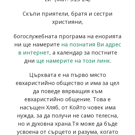
Скъпи приятели, братя и сестри
християни,
богослужебната програма на енорията
ни ще намерите
на познатия Ви адрес
в интернет
, а календар за постните
дни
ще намерите на този линк
.
Църквата е на първо място
евхаристийно общество и има за цел
да поведе вярващия към
евхаристийно общение. Това е
насъщен Хляб, от Който човек има
нужда, за да получи не само телесна,
но и духовна храна.Тя може да бъде
усвоена от сърцето и разума, когато