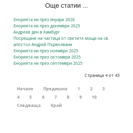
Още статии ...
Енорията ни през януари 2026
Енорията ни през декември 2025
Андреев ден в Хамбург
Посрещане на частица от светите мощи на св.
апостол Андрей Първозвани
Енорията ни през ноември 2025
Енорията ни през октомври 2025
Енорията ни през септември 2025
Страница 4 от 43
Начало
Предишна
1
2
3
4
5
6
7
8
9
10
Следваща
Край