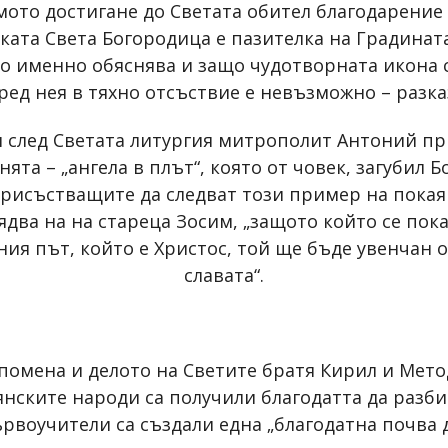
самото достигане до Светата обител благодарение
ата Света Богородица е пазителка на Градината 
оето именно обяснява и защо чудотворната икона
ед нея в тяхно отсъствие е невъзможно – разка
и след Светата литургия митрополит Антоний 
та – „ангела в плът“, която от човек, загубил Б
присъстващите да следват този пример на покаян
вядва на на стареца Зосим, „защото който се пок
ия път, който е Христос, той ще бъде увенчан 
славата“.
помена и делото на Светите братя Кирил и Мет
вянските народи са получили благодатта да разб
ървоучители са създали една „благодатна почва д