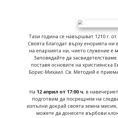
Тази година се навършват 1210 г. о
Своята благодат върху енорията ни 
на епархията ни, чието служение е 
Заповядайте да засвидетелстваме
поставя основите на християнска Е
Борис-Михаил. Св. Методий е приема
На
12 април от 17:00 ч.
в навечериет
подготвим да посрещнем на следва
изпълни докрай своята земна мисия, 
можете да донесете върбови клон