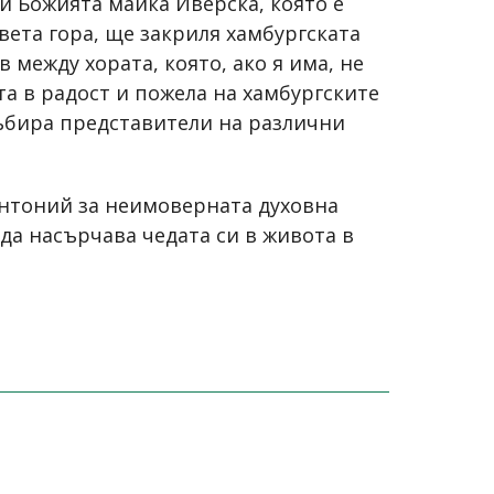
и Божията майка Иверска, която е
вета гора, ще закриля хамбургската
между хората, която, ако я има, не
а в радост и пожела на хамбургските
събира представители на различни
нтоний за неимоверната духовна
 да насърчава чедата си в живота в