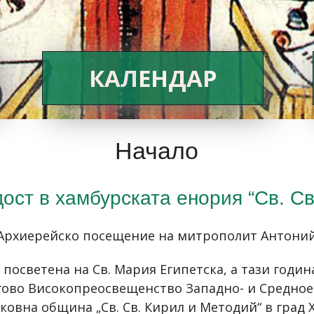
КАЛЕНДАР
Начало
ост в хамбурската енория “Св. Св
Архиерейско посещение на митрополит Антони
 посветена на Св. Мария Египетска, а тази годи
егово Високопреосвещенство Западно- и Средно
ковна община „Св. Св. Кирил и Методий“ в град 