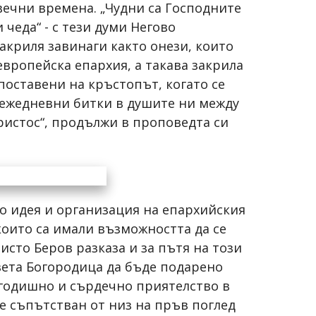
 вечни времена. „Чудни са Господните
 чеда“ - с тези думи Негово
акриля завинаги както онези, които
европейска епархия, а такава закрила
поставени на кръстопът, когато се
и ежедневни битки в душите ни между
ристос“, продължи в проповедта си
о идея и организация на епархийския
които са имали възможността да се
исто Беров разказа и за пътя на този
Света Богородица да бъде подарено
гогодишно и сърдечно приятелство в
бе съпътстван от низ на пръв поглед