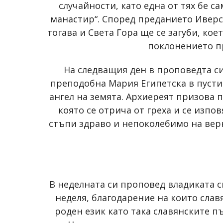
случайности, като една от тях бе 
манастир“. Според преданието Иверск
тогава и Света Гора ще се загуби, к
поклонението пр
На следващия ден в проповедта с
преподобна Мария Египетска в пустиня
ангел на земята. Архиереят призова 
която се отрича от греха и се изпо
стъпи здраво и непоколебимо на верн
В неделната си проповед владиката с
неделя, благодарение на които сла
роден език като така славянските п