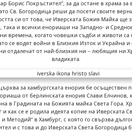
ар Борис Покръстител“, за да остане в храма за
гато Св. Богородица реши да посети своите верни
тта си от това, че Иверската Божия Майка ще з
, така и всички енориаши на Западно- и Средно
ни времена, когато човешки съдби и животи са 
гато се водят войни в Близкия Изток и Украйна 
 ни отдалечат от най-близкия ни – любящия ни Х
владиката.
църква за хамбургската енория бе осъществен п
нориаша от берлинската енория Слави Елчинов, 
а в Градината на Божията майка Света Гора. Хр
г и как се е родила идеята копие на Иверската 
 и Методий“ в Хамбург, с която го свързва дъл
ител и с това и до Иверската Света Богородица 