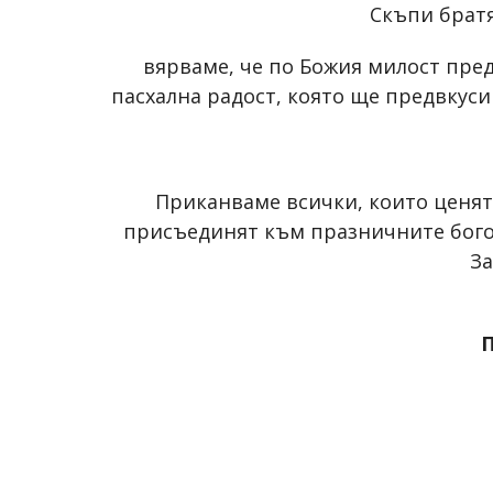
Скъпи братя
вярваме, че по Божия милост пре
пасхална радост, която ще предвкус
Приканваме всички, които ценят 
присъединят към празничните бого
З