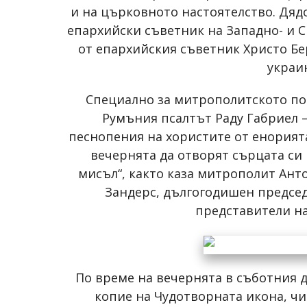
и на църковното настоятелство. Дяд
епархийски съветник на Западно- и С
от епархийския съветник Христо Б
украи
Специално за митрополитското по
Румъния псалтът Раду Габриел 
песнопения на хористите от енорият
вечернята да отворят сърцата си к
мисъл“, както каза митрополит Ан
Зандерс, дългогодишен председ
представители на
По време на вечернята в съботния д
копие на Чудотворната икона, чи