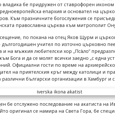
о владика бе придружен от ставрофорен иконом
редноевропейска епархия и основател на църко
еров. Към празничните богослужения се присъед
нската православна църква към митрополит Он
сещение, по покана на отец Яков Щурм и църков
– дългогодишен учител по източно църковно п
а и на мъжкия любителски хор „Пса̀ло“ предраз
ъм Бога и да се молят всички заедно „с една уст
тоний. Официални гости по време на архиерейск
ател на приятелския кръг между католици и пра
 различни български организации в Хамбург и 
ен бе отслужено последование на акатиста на И
йто оригинал се намира на Света Гора, бе спец