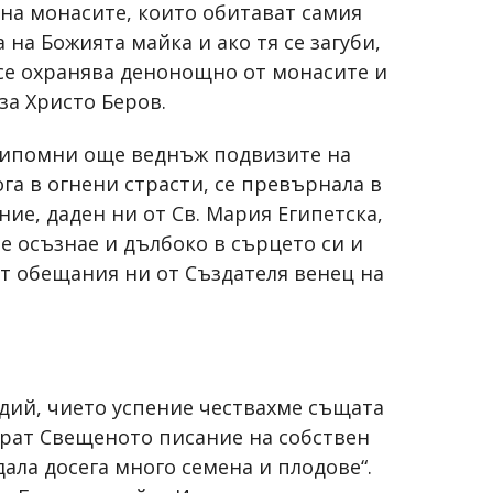
 на монасите, които обитават самия
на Божията майка и ако тя се загуби,
 се охранява денонощно от монасите и
за Христо Беров.
припомни още веднъж подвизите на
ога в огнени страсти, се превърнала в
ие, даден ни от Св. Мария Египетска,
ае осъзнае и дълбоко в сърцето си и
от обещания ни от Създателя венец на
одий, чието успение чествахме същата
ират Свещеното писание на собствен
ала досега много семена и плодове“.