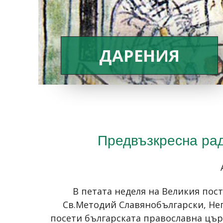
ДАРЕНИЯ
Предвъзкресна рад
В петата неделя на Великия пост
Св.Методий Славянобългарски, Н
посети българската православна цър