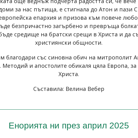
ката още веднъж подчерта радостта си, че вече 
оми за нас пътища, е стигнала до Атон и пази С
европейска епархия и призова към повече любов 
ъде безпричастно загърбено и превръща болкат
бъде средище на братски срещи в Христа и да 
християнски общности.
м благодари със синовна обич на митрополит А
 Методий и апостолите обикаля цяла Европа, за
Христа.
Съставила: Велина Вебер
Енорията ни през април 2025