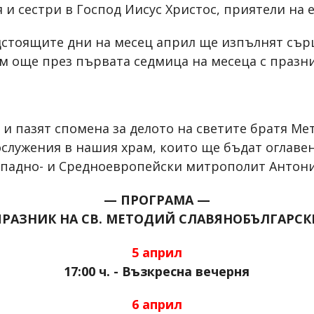
 и сестри в Господ Иисус Христос, приятели на 
дстоящите дни на месец април ще изпълнят сър
им още през първата седмица на месеца с празни
и пазят спомена за делото на светите братя Мет
служения в нашия храм, които ще бъдат оглаве
ападно- и Средноевропейски митрополит Антони
— ПРОГРАМА —
ПРАЗНИК НА СВ. МЕТОДИЙ СЛАВЯНОБЪЛГАРСК
5 април
17:00 ч. - Възкресна вечерня
6 април