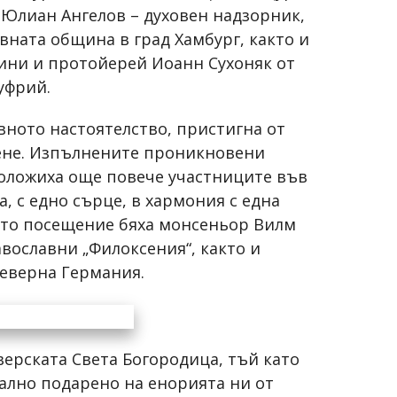
 Юлиан Ангелов – духовен надзорник,
вната община в град Хамбург, както и
ини и протойерей Иоанн Сухоняк от
уфрий.
ното настоятелство, пристигна от
еене. Изпълнените проникновени
положиха още повече участниците във
а, с едно сърце, в хармония с една
ото посещение бяха монсеньор Вилм
вославни „Филоксения“, както и
северна Германия.
верската Света Богородица, тъй като
иално подарено на енорията ни от