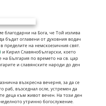
е благодарни на Бога, че Той излива
да бъдат оглавени от духовния водач
 в пределите на немскоезичния свят.
й
и Кирил Славянобългарски, което
 на България по времето на св. цар
лгарите и славянските народи до ден
знична възкресна вечерня, за да се
 раб, възседнал осле, устремен да
те деца към живот вечен. На този ден
 неделното утринно богослужение.