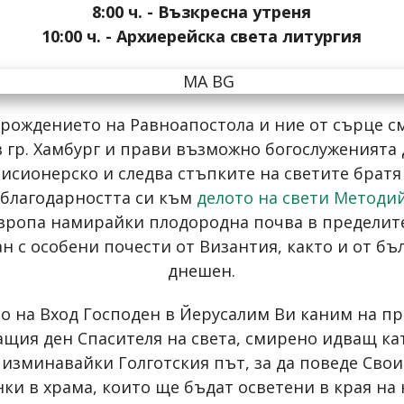
8:00 ч. - Възкресна утреня
10:00 ч. - Архиерейска света литургия
т рождението на Равноапостола и ние от сърце см
в гр. Хамбург и прави възможно богослуженията 
мисионерско и следва стъпките на светите братя
 благодарността си към
делото на свети Методи
вропа намирайки плодородна почва в пределите
н с особени почести от Византия, както и от бъ
днешен.
о на Вход Господен в Йерусалим Ви каним на пра
щия ден Спасителя на света, смирено идващ като
изминавайки Голготския път, за да поведе Свои
ки в храма, които ще бъдат осветени в края на