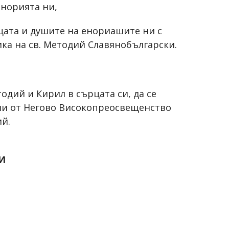
енорията ни,
цата и душите на енориашите ни с
ка на св. Методий Славянобългарски.
одий и Кирил в сърцата си, да се
ни от Негово Високопреосвещенство
й.
И