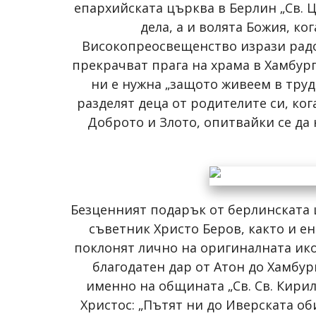
епархийската църква в Берлин „Св. Ц
дела, а и волята Божия, ко
Високопреосвещенство изрази радос
прекрачват прага на храма в Хамбург
ни е нужна „защото живеем в труд
разделят деца от родителите си, ко
Доброто и Злото, опитвайки се да
Безценният подарък от берлинската 
съветник Христо Беров, както и е
поклонят лично на оригиналната икон
благодатен дар от Атон до Хамбур
именно на общината „Св. Св. Кирил
Христос: „Пътят ни до Иверската об