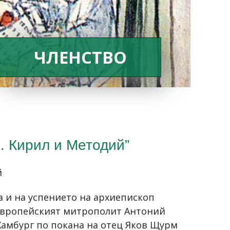
ЧЛЕНСТВО
. Кирил и Методий”
й
на и на успението на архиепископ
европейският митрополит Антоний
Хамбург по покана на отец Яков Щурм