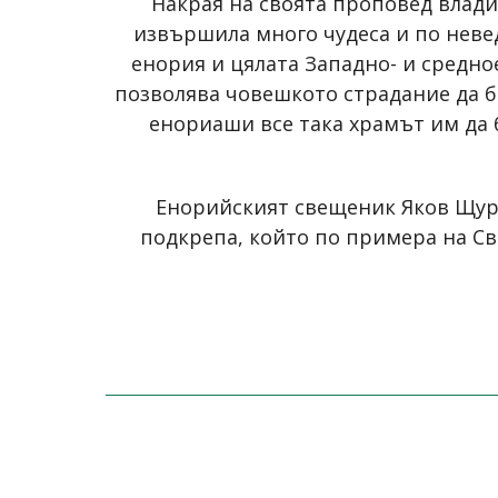
Накрая на своята проповед влади
извършила много чудеса и по невед
енория и цялата Западно- и средно
позволява човешкото страдание да б
енориаши все така храмът им да 
Енорийският свещеник Яков Щур
подкрепа, който по примера на Св.