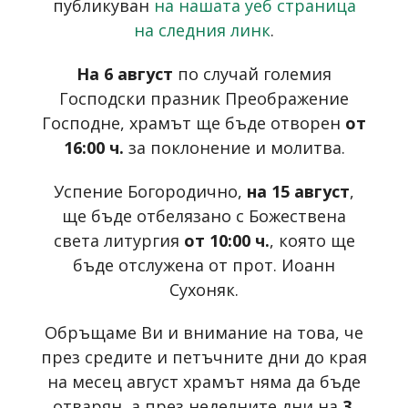
публикуван
на нашата уеб страница
на следния линк
.
На 6 август
по случай големия
Господски празник Преображение
Господне, храмът ще бъде отворен
от
16:00 ч.
за поклонение и молитва.
Успение Богородично,
на 15 август
,
ще бъде отбелязано с Божествена
света литургия
от 10:00 ч.
, която ще
бъде отслужена от прот. Иоанн
Сухоняк.
Обръщаме Ви и внимание на това, че
през средите и петъчните дни до края
на месец август храмът няма да бъде
отварян, а през неделните дни на
3,