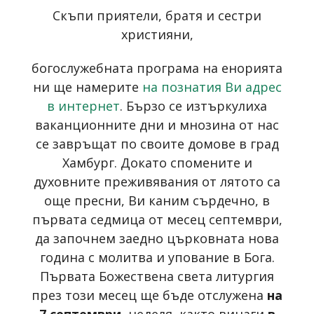
Скъпи приятели, братя и сестри
християни,
богослужебната програма на енорията
ни ще намерите
на познатия Ви адрес
в интернет
. Бързо се изтъркулиха
ваканционните дни и мнозина от нас
се завръщат по своите домове в град
Хамбург. Докато спомените и
духовните преживявания от лятото са
още пресни, Ви каним сърдечно, в
първата седмица от месец септември,
да започнем заедно църковната нова
година с молитва и упование в Бога.
Първата Божествена света литургия
през този месец ще бъде отслужена
на
7 септември
, неделя, както винаги
в