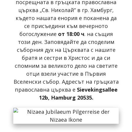
посрещната в гръцката православна
църква „Св. Николай“ в гр. Хамбург,
където нашата енория е поканена да
се присъедини към вечерното
богослужение
от 18:00 ч
. на същия
този ден. Заповядайте да споделим
съборния дух на Църквата с нашите
братя и сестри в Христос и да си
спомним за великото дело на светите
отци взели участие в Първия
Вселенски събор. Адресът на гръцката
православна църква е
Sievekingsallee
12b
, Hamburg 20535
.