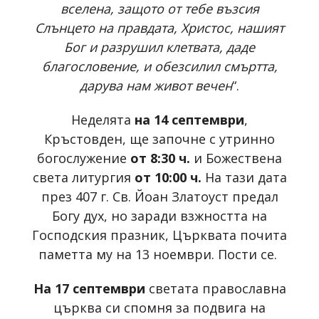
вселена, защото от тебе възсия
Слънцето на правдата, Христос, нашият
Бог и разрушил клетвата, даде
благословение, и обезсилил смъртта,
дарува нам живот вечен
“.
Неделята
на 14 септември
,
Кръстовден, ще започне с утринно
богослужение
от 8:30 ч.
и Божествена
света литургия
от 10:00 ч.
На тази дата
през 407 г. Св. Йоан Златоуст предал
Богу дух, но заради взжността на
Господския празник, Църквата почита
паметта му на 13 ноември. Пости се.
На 17 септември
светата православна
църква си спомня за подвига на