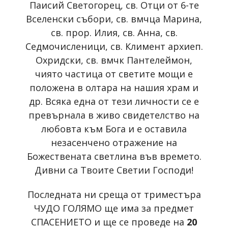
Паисий Светогорец, св. Отци от 6-те
Вселенски събори, св. вмчца Марина,
св. прор. Илия, св. Анна, св.
Седмочисленици, св. Климент архиеп.
Охридски, св. вмчк Пантелеймон,
чиято частица от светите мощи е
положена в олтара на нашия храм и
др. Всяка една от тези личности се е
превърнала в живо свидетелство на
любовта към Бога и е оставила
незасенчено отражение на
Божествената светлина във времето.
Дивни са Твоите Светии Господи!
Последната ни среща от триместъра
ЧУДО ГОЛЯМО ще има за предмет
СПАСЕНИЕТО и ще се проведе на
20