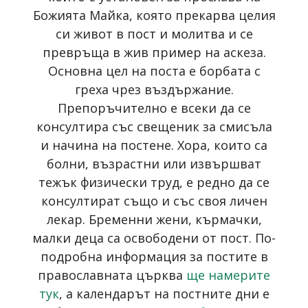
Божията Майка, която прекарва целия
си живот в пост и молитва и се
превръща в жив пример на аскеза.
Основна цел на поста е борбата с
греха чрез въздържание.
Препоръчително е всеки да се
консултира със свещеник за смисъла
и начина на постене. Хора, които са
болни, възрастни или извършват
тежък физически труд, е редно да се
консултират също и със своя личен
лекар. Бременни жени, кърмачки,
малки деца са освободени от пост. По-
подробна информация за постите в
православната църква
ще намерите
тук
, а календарът на постните дни е