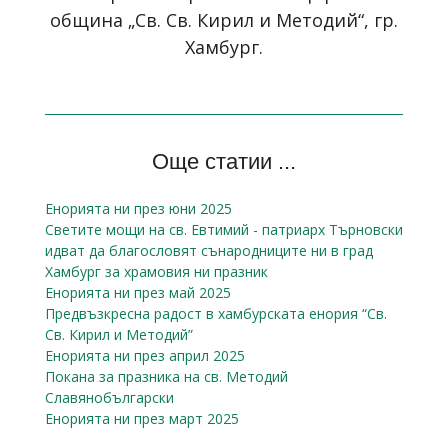
община „Св. Св. Кирил и Методий“, гр.
Хамбург.
Още статии ...
Енорията ни през юни 2025
Светите мощи на св. Евтимий - патриарх Търновски
идват да благословят сънародниците ни в град
Хамбург за храмовия ни празник
Енорията ни през май 2025
Предвъзкресна радост в хамбурската енория “Св.
Св. Кирил и Методий”
Енорията ни през април 2025
Покана за празника на св. Методий
Славянобългарски
Енорията ни през март 2025