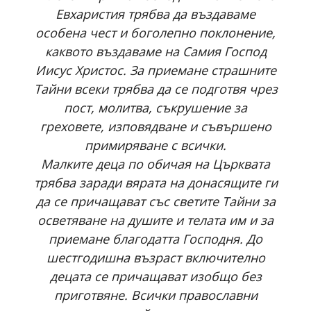
Евхаристия трябва да въздаваме
особена чест и боголепно поклонение,
каквото въздаваме на Самия Господ
Иисус Христос. За приемане страшните
Тайни всеки трябва да се подготвя чрез
пост, молитва, съкрушение за
греховете, изповядване и съвършено
примиряване с всички.
Малките деца по обичая на Църквата
трябва заради вярата на донасящите ги
да се причащават със светите Тайни за
осветяване на душите и телата им и за
приемане благодатта Господня. До
шестгодишна възраст включително
децата се причащават изобщо без
приготвяне. Всички православни