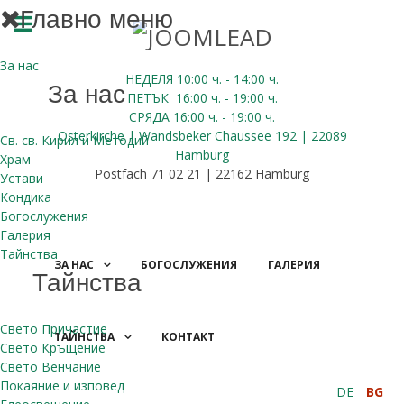
Главно меню
За нас
НЕДЕЛЯ 10:00
ч.
- 14:00 ч.
За нас
ПЕТЪК
16:00
ч.
- 19:00 ч.
СРЯДА
16:00
ч.
- 19:00 ч.
Osterkirche | Wandsbeker Chaussee 192 | 22089
Св. св. Кирил и Методий
Hamburg
Храм
Postfach 71 02 21 | 22162 Hamburg
Устави
Кондика
Богослужения
Галерия
Тайнства
ЗА НАС
БОГОСЛУЖЕНИЯ
ГАЛЕРИЯ
Тайнства
Свето Причастие
ТАЙНСТВА
КОНТАКТ
Свето Кръщение
ДАРЕНИЯ
Свето Венчание
Покаяние и изповед
DE
BG