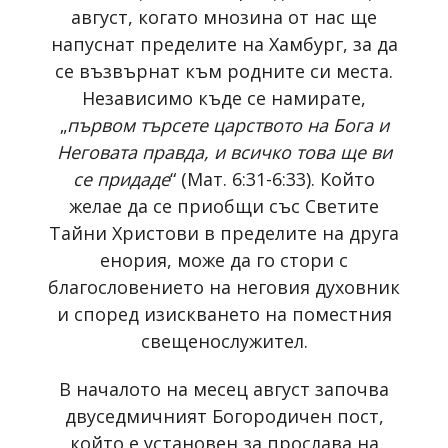
август, когато мнозина от нас ще
напуснат пределите на Хамбург, за да
се възвърнат към родните си места.
Независимо къде се намирате,
„
първом търсете царството на Бога и
Неговата правда, и всичко това ще ви
се придаде
“ (Мат. 6:31-6:33). Който
желае да се приобщи със Светите
Тайни Христови в пределите на друга
енория, може да го стори с
благословението на неговия духовник
и според изискването на поместния
свещенослужител.
В началото на месец август започва
двуседмичният Богородичен пост,
който е установен за прослава на