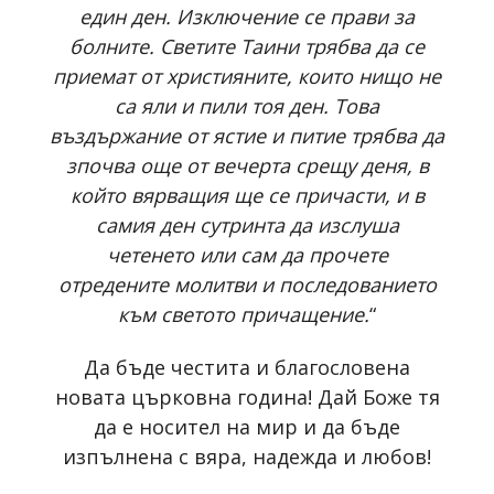
един ден. Изключение се прави за
болните. Светите Таини трябва да се
приемат от християните, които нищо не
са яли и пили тоя ден. Това
въздържание от ястие и питие трябва да
зпочва още от вечерта срещу деня, в
който вярващия ще се причасти, и в
самия ден сутринта да изслуша
четенето или сам да прочете
отредените молитви и последованието
към светото причащение.
“
Да бъде честита и благословена
новата църковна година! Дай Боже тя
да е носител на мир и да бъде
изпълнена с вяра, надежда и любов!