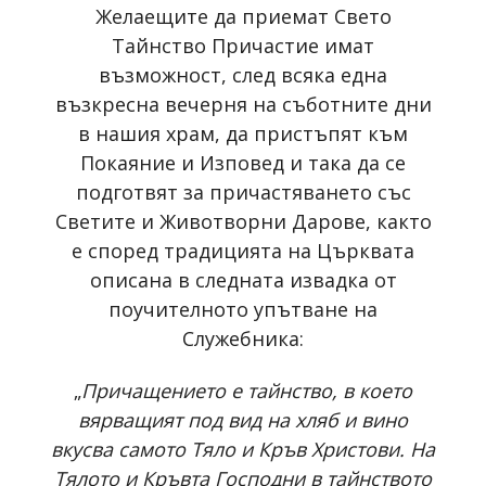
Желаещите да приемат Свето
Тайнство Причастие имат
възможност, след всяка една
възкресна вечерня на съботните дни
в нашия храм, да пристъпят към
Покаяние и Изповед и така да се
подготвят за причастяването със
Светите и Животворни Дарове, както
е според традицията на Църквата
описана в следната извадка от
поучителното упътване на
Служебника:
„
Причащението е тайнство, в което
вярващият под вид на хляб и вино
вкусва самото Тяло и Кръв Христови. На
Тялото и Кръвта Господни в тайнството