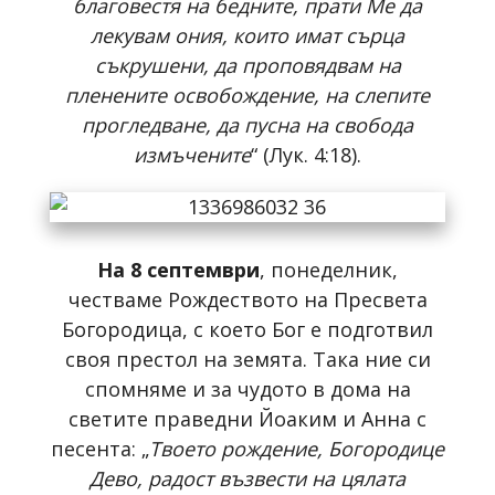
благовестя на бедните, прати Ме да
лекувам ония, които имат сърца
съкрушени, да проповядвам на
пленените освобождение, на слепите
прогледване, да пусна на свобода
измъчените
“ (Лук. 4:18).
На 8 септември
, понеделник,
честваме Рождеството на Пресвета
Богородица, с което Бог е подготвил
своя престол на земята. Така ние си
спомняме и за чудото в дома на
светите праведни Йоаким и Анна с
песента: „
Твоето рождение, Богородице
Дево, радост възвести на цялата