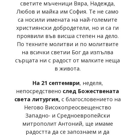
светите мъченици Вяра, Надежда,
Любов и майка им София. Те не само
са носили имената на най-големите
християнски добродетели, но и са ги
проявили във висша степен на дело.
По техните молитви и по молитвите
на всички светии Бог да изпълва
сърцата ни с радост от малките неща
в живота.
На 21 септември
, неделя,
непосредствено
след Божествената
света литургия,
с благословението на
Негово Високопреосвещенство
Западно- и Средноевропейски
митрополит Антоний, ще имаме
радостта да се запознаем и да