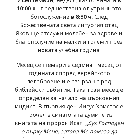
10:00 ч.
, предшествана от утринното
богослужение
в 8:30 ч.
След
Божествената света литургия отец
Яков ще отслужи молебен за здраве и
благополучие на малки и големи през
новата учебна година.
Месец септември е седмият месец от
годината според еврейското
летоброене и е свързан с ред
библейски събития. Така този месец е
определен за начало на църковния
индикт. В първия ден Иисус Христос е
прочел в синагогата думите из
книгата на пророк Исая: „
Дух Господен
е върху Мене; затова Ме помаза да