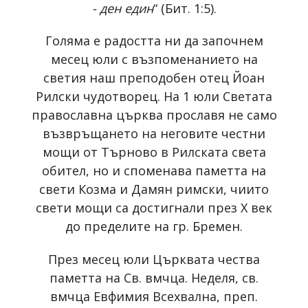
- ден един
“ (Бит. 1:5).
Голяма е радостта ни да започнем
месец юли с възпоменанието на
светия наш преподобен отец Йоан
Рилски чудотворец. На 1 юли Светата
православна църква прославя не само
възвръщането на неговите честни
мощи от Търново в Рилската света
обител, но и споменава паметта на
свети Козма и Дамян римски, чиито
свети мощи са достигнали през X век
до пределите на гр. Бремен.
През месец юли Църквата чества
паметта на Св. вмчца. Неделя, св.
вмчца Евфимия Всехвална, преп.