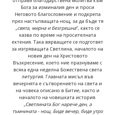
отправя благодарствена молитва към
Бога за изминалия ден и проси
Неговото благословение и подкрепа
през настъпващата нощ, за да бъде тя
„
свята, мирна и безгрешна
“, както се
казва по време на просителната
ектения. Така вярващите се подготвят
за изгряващата Светлина, началото на
новия ден на Христовото
Възкресение, което ние празнуваме с
всяка една неделна Божествена света
литургия. Главната мисъл във
вечернята е сътворението на света и
на човека описано в Битие, както и
началото на човешката история.
„
Светлината Бог нарече ден, а
тъмнината - нощ. Биде вечер, биде утро