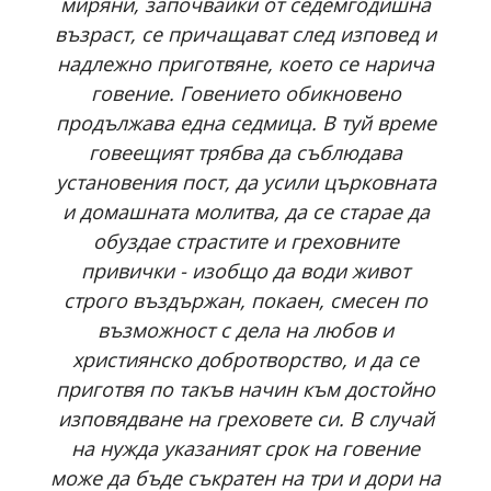
миряни, започвайки от седемгодишна
възраст, се причащават след изповед и
надлежно приготвяне, което се нарича
говение. Говението обикновено
продължава една седмица. В туй време
говеещият трябва да съблюдава
установения пост, да усили църковната
и домашната молитва, да се старае да
обуздае страстите и греховните
привички - изобщо да води живот
строго въздържан, покаен, смесен по
възможност с дела на любов и
християнско добротворство, и да се
приготвя по такъв начин към достойно
изповядване на греховете си. В случай
на нужда указаният срок на говение
може да бъде съкратен на три и дори на