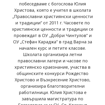
побеседваме с богослова Юлия
Христова, която е учител в школата
„Православни християнски ценности
и традиции“ от 2011 г. Часовете по
християнски ценности и традиции се
провеждат в ОУ „Добри Чинтулов“ и
ОУ „Стефан Караджа“ в град Варна за
начален курс и петите класове.
Школата организира летни
православни лагери и часове по
християнско краезнание, участва в
общинските конкурси Рождество
Христово и Възкресение Христово,
организира благотворителни
работилници. Юлия Христова е
завършила магистратура по
Богословие към СУ „Св. Климент