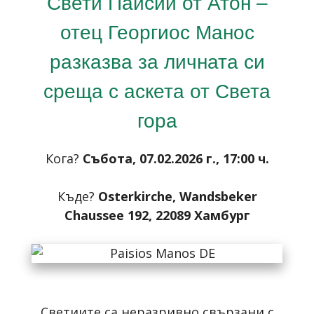
Свети Паисий от Атон –
отец Георгиос Манос
разказва за личната си
среща с аскета от Света
гора
Кога?
Събота, 07.02.2026 г., 17:00 ч.
Къде?
Osterkirche, Wandsbeker
Chaussee 192, 22089 Хамбург
Светиите са неразривно свързани с