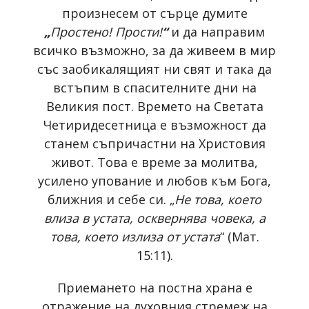
произнесем от сърце думите
„
Простено! Прости!
“
и да направим
всичко възможно, за да живеем в мир
със заобикалящият ни свят и така да
встъпим в спасителните дни на
Великия пост. Времето на Светата
Четиридесетница е възможност да
станем съпричастни на Христовия
живот. Това е време за молитва,
усилено упование и любов към Бога,
ближния и себе си. „
Не това, което
влиза в устата, осквернява човека, а
това, което излиза от устата
“ (Мат.
15:11).
Приемането на постна храна е
отражение на духовния стремеж на