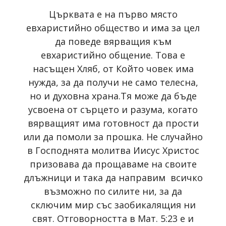
Църквата е на първо място
евхаристийно общество и има за цел
да поведе вярващия към
евхаристийно общение. Това е
насъщен Хляб, от Който човек има
нужда, за да получи не само телесна,
но и духовна храна.Тя може да бъде
усвоена от сърцето и разума, когато
вярващият има готовност да прости
или да помоли за прошка. Не случайно
в Господнята молитва Иисус Христос
призовава да прощаваме нa своите
длъжници и така да направим всичко
възможно по силите ни, за да
сключим мир със заобикалящия ни
свят. Отговорността в Мат. 5:23 е и