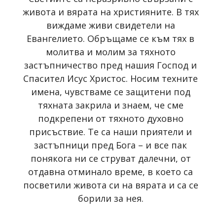
живота и вярата на християните. В тях
виждаме живи свидетели на
Евангелието. Обръщаме се към тях в
молитва и молим за тяхното
застъпничество пред нашия Господ и
Спасител Исус Христос. Носим техните
имена, чувстваме се защитени под
тяхната закрила и знаем, че сме
подкрепени от тяхното духовно
присъствие. Те са наши приятели и
застъпници пред Бога – и все пак
понякога ни се струват далечни, от
отдавна отминало време, в което са
посветили живота си на вярата и са се
борили за нея.