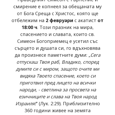
смирение е копнеел за обещаната му
от Бога Среща с Христос, която ще
отбележим на
2 февруари
с акатист
от
18:00 ч
. Този празник на мира,
спасението и славата, които св.
Симеон Богоприемец е усетил със
сърцето и душата си, го вдъхновява
да произнесе паметните думи: „
Сега
отпускаш Твоя раб, Владико, според
думите си с миром, защото очите ми
видяха Твоето спасение, което си
приготвил пред лицето на всички
народи, - светлина за просвета на
езичниците и слава на Твоя народ
Израиля!
“ (Лук. 2:29). Приблизително
360 години живее на земята