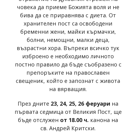
човека да приеме Божията воля и не
бива да се приравнява с диета. От
хранителен пост са освободени
бременни жени, майки кърмачки,
болни, немощни, малки деца,
възрастни хора. Въпреки всичко тук
изброено е необходимо личното
постно правило да бъде съобразено с
препоръките на православен
свещеник, който е запознат с живота
на вярващия.
През дните
23, 24, 25, 26 феруари
на
първата седмица от Великия Пост, ще
бъде отслужен
от 18.00 ч.
канона на
св. Андрей Критски.