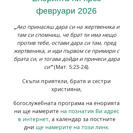
февруари 2026
„
Ако принасяш дара си на жертвеника и
там си спомниш, че брат ти има нещо
против тебе, остави дара си там, пред
жертвеника, и иди първом се примири с
брата си, и тогава дойди и принеси дара
си
“
(Мат. 5:23-24).
Скъпи приятели, братя и сестри
християни,
богослужебната програма на енорията
ни ще намерите
на познатия Ви адрес
в интернет
, а календар за постните
дни
ще намерите на този линк
.