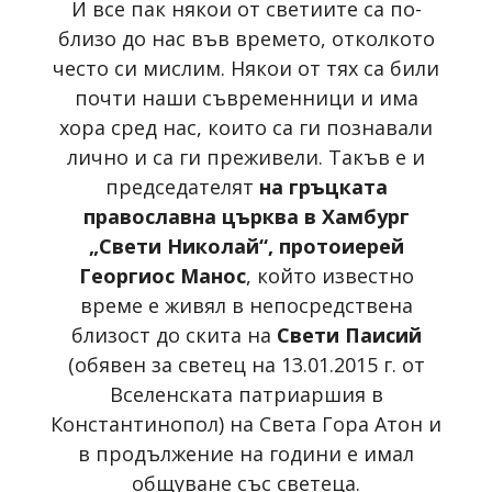
И все пак някои от светиите са по-
близо до нас във времето, отколкото
често си мислим. Някои от тях са били
почти наши съвременници и има
хора сред нас, които са ги познавали
лично и са ги преживели. Такъв е и
председателят
на гръцката
православна църква в Хамбург
„Свети Николай“, протоиерей
Георгиос Манос
, който известно
време е живял в непосредствена
близост до скита на
Свети Паисий
(обявен за светец на 13.01.2015 г. от
Вселенската патриаршия в
Константинопол) на Света Гора Атон и
в продължение на години е имал
общуване със светеца.