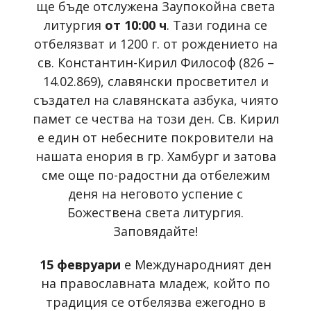
ще бъде отслужена Заупокойна света
литургия
от 10:00 ч
. Тази година се
отбелязват и 1200 г. от рождението на
св. Константин-Кирил Философ (826 –
14.02.869), славянски просветител и
създател на славянската азбука, чиято
памет се чества на този ден. Св. Кирил
е един от небесните покровители на
нашата енория в гр. Хамбург и затова
сме още по-радостни да отбележим
деня на неговото успение с
Божествена света литургия.
Заповядайте!
15 февруари
е Международният ден
на православната младеж, който по
традиция се отбелязва ежегодно в