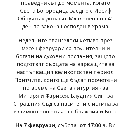
праведникът до момента, когато
Света Богородица заедно с Йосиф
Обручник донасят Младенеца на 40
ден по закона Господен в храма.
Неделните евангелски четива през
месец февруари са поучителни и
богати на духовни послания, защото
подготвят сърцата на вярващите за
настъпващия великопостен период.
Притчите, които ще бъдат прочетени
по време на Света литургия - за
Митаря и Фарисея, Блудния Син, за
Страшния Съд са наситени с истина за
взаимоотношенията с ближния и Бога.
На
7 февруари
, събота,
от 17:00 ч.
Ви