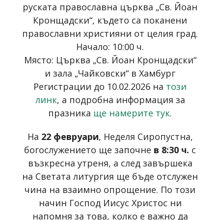
руската православна църква „Св. Йоан
Кронщадски“, където са поканени
православни християни от целия град.
Начало: 10:00 ч.
Място: Църква „Св. Йоан Кронщадски“
и зала „Чайковски“ в Хамбург
Регистрации до 10.02.2026 на
този
линк
, а подробна информация за
празника
ще намерите тук
.
На
22 февруари
, Неделя Сиропустна,
богослужението ще започне
в 8:30 ч.
с
възкресна утреня, а след завършека
на Светата литургия ще бъде отслужен
чина на взаимно опрощение. По този
начин Господ Иисус Христос ни
напомня за това, колко е важно да