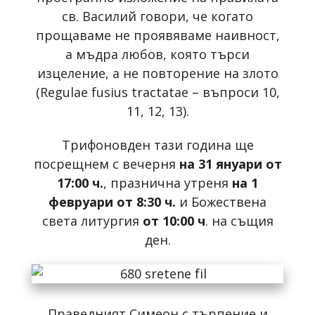
св. Василий говори, че когато
прощаваме не проявяваме наивност,
а мъдра любов, която търси
изцеление, а не повторение на злото
(Regulae fusius tractatae – въпроси 10,
11, 12, 13).
Трифоновден тази година ще
посрещнем с вечерня
на 31 януари от
17:00 ч.
, празнична утреня
на 1
февруари от 8:30 ч.
и Божествена
света литургия
от 10:00 ч
. на същия
ден.
Праведният Симеон с търпение и