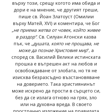
върху този, срещу когото има обида и
дори е на мнение, че другият греши,
пише св. Йоан Златоуст (Омилии
върху Матей, XVI) и коментира, че Бог
„не приема жетва от човек, който живее
в раздор“
. Св. Силуан Атонски казва
пък, че „
душата, която не прощава, не
може да познае Христовия мир
“, а
според св. Василий Велики истинската
прошка е вътрешен акт на любов и
освобождаване от злобата, но тя не
изисква безразсъдно възстановяване
на доверието. Така християнинът
може искрено да прости в сърцето си,
без да се излага отново на грях, зло
или на духовна вреда. В своето
пространно изложение на правилата