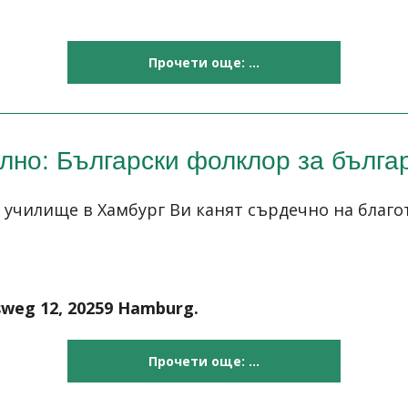
Прочети още: ...
лно: Български фолклор за бълга
 училище в Хамбург Ви канят сърдечно на благо
weg 12, 20259 Hamburg.
Прочети още: ...