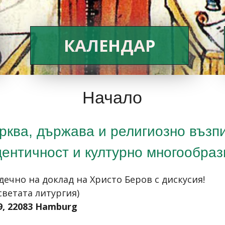
КАЛЕНДАР
Начало
ърква, държава и религиозно възп
дентичност и културно многообраз
ечно на доклад на Христо Беров с дискусия!
 светата литургия)
9, 22083 Hamburg