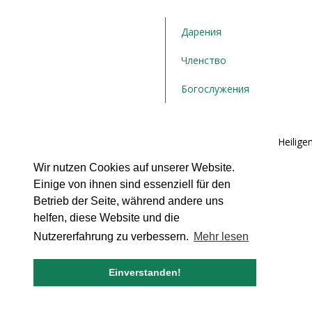
Дарения
Членство
Богослужения
Bulgarische orthodoxe Kirchengemeinde "Die Heiligen
Hamburg e.V.
Wir nutzen Cookies auf unserer Website.
Postfach 71 02 21
Einige von ihnen sind essenziell für den
22162 Hamburg
Tel.: + ‭49 176 358 143 43‬
Betrieb der Seite, während andere uns
helfen, diese Website und die
Nutzererfahrung zu verbessern.
Mehr lesen
Einverstanden!
© 2007 - 2026 bulgarische-kirche.de