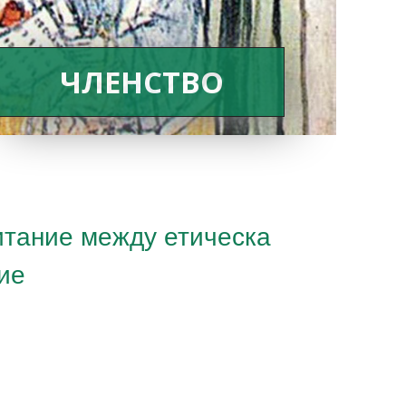
ЧЛЕНСТВО
итание между етическа
ие