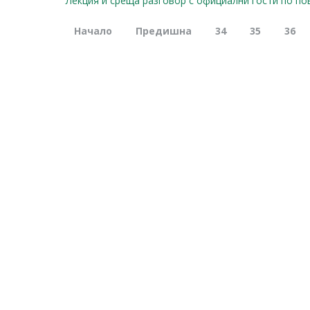
Лекция и среща разговор с официални гости по по
Начало
Предишна
34
35
36