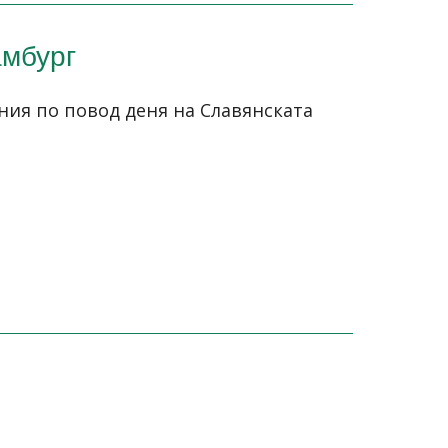
амбург
ния по повод деня на Славянската