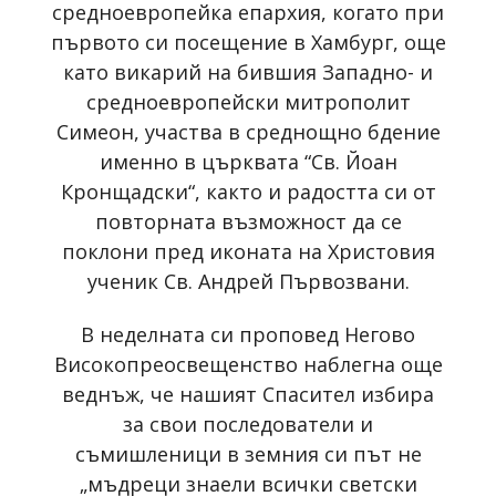
средноевропейка епархия, когато при
първото си посещение в Хамбург, още
като викарий на бившия Западно- и
средноевропейски митрополит
Симеон, участва в среднощно бдение
именно в църквата “Св. Йоан
Кронщадски“, както и радостта си от
повторната възможност да се
поклони пред иконата на Христовия
ученик Св. Андрей Първозвани.
В неделната си проповед Негово
Високопреосвещенство наблегна още
веднъж, че нашият Спасител избира
за свои последователи и
съмишленици в земния си път не
„мъдреци знаели всички светски