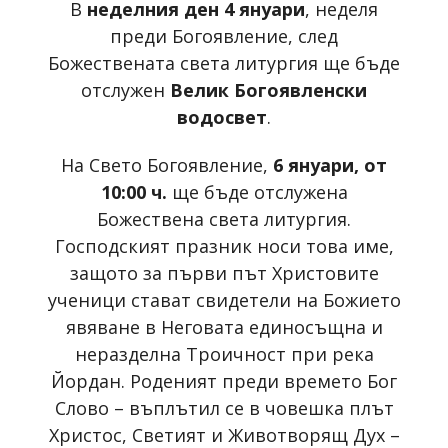
В
неделния
ден 4 януари
, неделя
преди Богоявление, след
Божествената света литургия ще бъде
отслужен
Велик Богоявленски
водосвет
.
На Свето Богоявление,
6 януари, от
10:00 ч.
ще бъде отслужена
Божествена света литургия.
Господският празник носи това име,
защото за първи път Христовите
ученици стават свидетели на Божието
явяване в Неговата единосъщна и
неразделна Троичност при река
Йордан. Роденият преди времето Бог
Слово – въплътил се в човешка плът
Христос, Светият и Животворящ Дух –