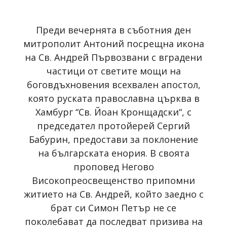
Преди вечернята в съботния ден
митрополит Антоний посрещна икона
на Св. Андрей Първозвани с вградени
частици от светите мощи на
боговдъхновения всехвален апостол,
която руската православна църква в
Хамбург “Св. Йоан Кронщадски“, с
председател протойерей Сергий
Бабурин, предостави за поклонение
на българската енория. В своята
проповед Негово
Високопреосвещенство припомни
житието на Св. Андрей, който заедно с
брат си Симон Петър не се
поколебават да последват призива на