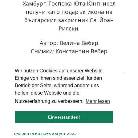
Хамбург. Госпожа Юта Юнгникел
получи като подарък икона на
българския закрилник Св. Йоан
Рилски.
Автор: Велина Вебер
Снимки: Константин Вебер
Wir nutzen Cookies auf unserer Website.
Einige von ihnen sind essenziell für den
Още статии ...
Betrieb der Seite, während andere uns
helfen, diese Website und die
Посрещане на частица от светите мощи на св.
Nutzererfahrung zu verbessern.
Mehr lesen
апостол Андрей Първозвани
Енорията ни през ноември 2025
Einverstanden!
Енорията ни през октомври 2025
Енорията ни през септември 2025
Енорията ни през август 2025