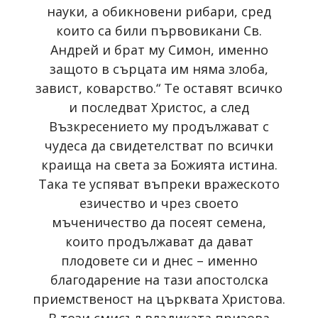
науки, а обикновени рибари, сред
които са били първовикани Св.
Андрей и брат му Симон, именно
защото в сърцата им няма злоба,
завист, коварство.“ Те оставят всичко
и последват Христос, а след
Възкресението му продължават с
чудеса да свидетелстват по всички
краища на света за Божията истина.
Така те успяват въпреки вражеското
езичество и чрез своето
мъченичество да посеят семена,
които продължават да дават
плодовете си и днес – именно
благодарение на тази апостолска
приемственост на църквата Христова.