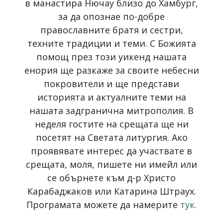
в манастира Нючау близо до Хамбург,
за да опознае по-добре
православните братя и сестри,
техните традиции и теми. С Божията
помощ през този уикенд нашата
енория ще разкаже за своите небесни
покровители и ще представи
историята и актуалните теми на
нашата задгранична митрополия. В
неделя гостите на срещата ще ни
посетят на Светата литургия. Ако
проявявате интерес да участвате в
срещата, моля, пишете ни имейл или
се обърнете към д-р Христо
Карабаджаков или Катарина Штраух.
Програмата можете да намерите
тук
.