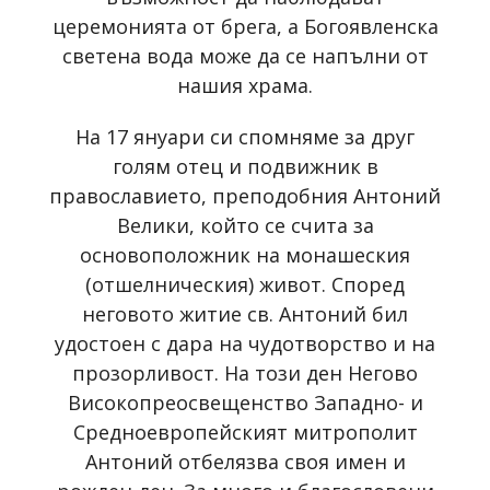
церемонията от брега, а Богоявленска
светена вода може да се напълни от
нашия храма.
На 17 януари си спомняме за друг
голям отец и подвижник в
православието, преподобния Антоний
Велики, който се счита за
основоположник на монашеския
(отшелническия) живот. Според
неговото житие св. Антоний бил
удостоен с дара на чудотворство и на
прозорливост. На този ден Негово
Високопреосвещенство Западно- и
Средноевропейският митрополит
Антоний отбелязва своя имен и