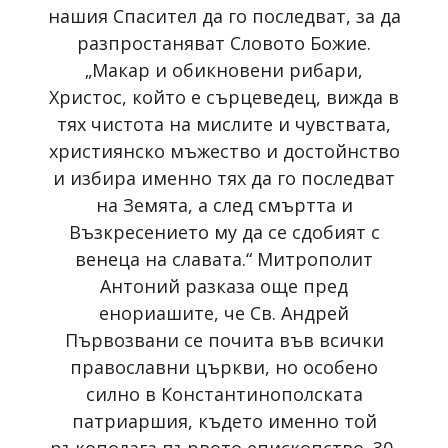
нашия Спасител да го последват, за да
разпростаняват Словото Божие.
„Макар и обикновени рибари,
Христос, който е сърцеведец, вижда в
тях чистота на мислите и чувствата,
християнско мъжество и достойнство
и избира именно тях да го последват
на Земята, а след смъртта и
Възкресението му да се сдобият с
венеца на славата.“ Митрополит
Антоний разказа още пред
енориашите, че Св. Андрей
Първозвани се почита във всички
православни църкви, но особено
силно в Константинополската
патриаршия, където именно той