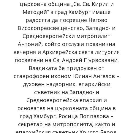
църковна община „Св. Св. Кирил и
Методий“ в град Хамбург имаше
радостта да посрещне Негово
Високопреосвещенство, Западно- и
Средноевропейски митропилит
Антоний, който отслужи празнична
вечерня и Архиерейска света литургия
посветени на Св. Андрей Първозвани.
Владиката бе придружен от
ставрофорен иконом Юлиан Ангелов –
духовен надзорник, епархийски
съветник на Западно- и
Средноевропейска епархия и
основател на църковната община в
град Хамбург, Росица Поппалова –
секретар на митрополията, както и
епархийския съветник Христо Беров.