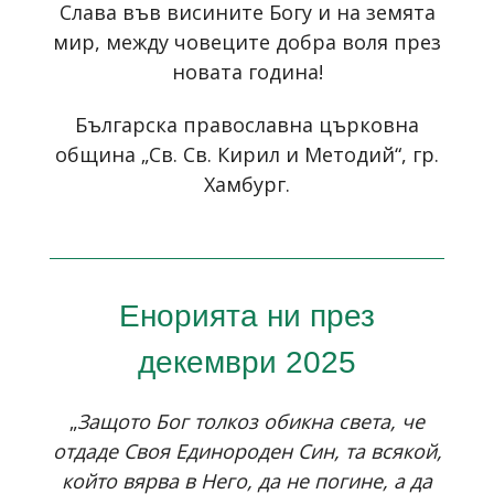
Слава във висините Богу и на земята
мир, между човеците добра воля през
новата година!
Българска православна църковна
община „Св. Св. Кирил и Методий“, гр.
Хамбург.
Енорията ни през
декември 2025
„
Защото Бог толкоз обикна света, че
отдаде Своя Единороден Син, та всякой,
който вярва в Него, да не погине, а да