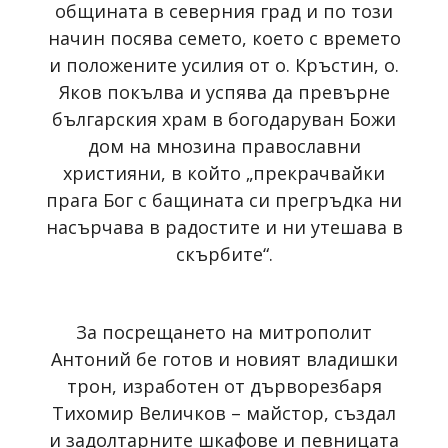
общината в северния град и по този
начин посява семето, което с времето
и положените усилия от о. Кръстин, о.
Яков покълва и успява да превърне
българския храм в богодаруван Божи
дом на мнозина православни
християни, в който „прекрачвайки
прага Бог с бащината си прегръдка ни
насърчава в радостите и ни утешава в
скърбите“.
За посрещането на митрополит
Антоний бе готов и новият владишки
трон, изработен от дърворезбаря
Тихомир Величков – майстор, създал
и задолтарните шкафове и певницата