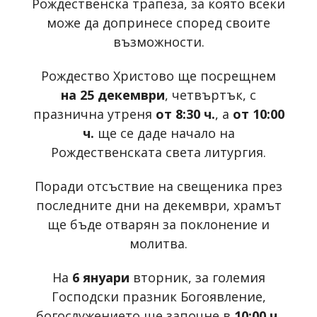
Рождественска трапеза, за която всеки
може да допринесе според своите
възможности.
Рождество Христово ще посрещнем
на 25 декември
, четвъртък, с
празнична утреня
от 8:30 ч.
, а
от 10:00
ч.
ще се даде начало на
Рождественската света литургия.
Поради отсъствие на свещеника през
последните дни на декември, храмът
ще бъде отварян за поклонение и
молитва.
На
6 януари
вторник, за големия
Господски празник Богоявление,
богослужението ще започне в
10:00 ч.