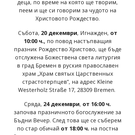
деца, по време на която ще творим,
пеем и ще си говорим за чудото на
Христовото Рождество.
Събота,
20 декември
, Игнажден,
от
10:00 ч.,
по повод настъпващия
празник Рождество Христово,
ще бъде
отслужена Божествена света литургия
в град Бремен в руския православен
храм „Храм святых Царственных
cтрастотерпцев“, на адрес Kleine
Westerholz Straße 17, 28309 Bremen.
Сряда,
24 декември
,
от 16:00 ч.
започва празничното богослужение за
Бъдни Вечер. След това ще се съберем
по стар обичай
от 18:00 ч.
на постна