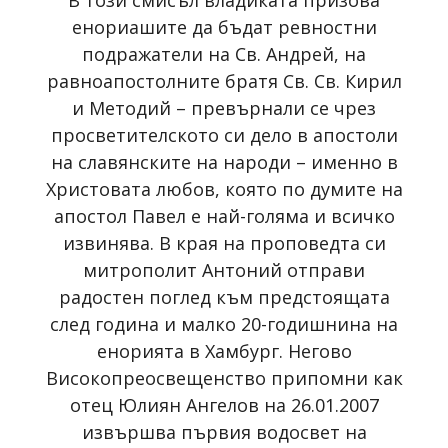
В този смисъл владиката призова
енориашите да бъдат ревностни
подражатели на Св. Андрей, на
равноапостолните братя Св. Св. Кирил
и Методий – превърнали се чрез
просветителското си дело в апостоли
на славянските на народи – именно в
Христовата любов, която по думите на
апостол Павел е най-голяма и всичко
извинява. В края на проповедта си
митрополит Антоний отправи
радостен поглед към предстоящата
след година и малко 20-годишнина на
енорията в Хамбург. Негово
Високопреосвещенство припомни как
отец Юлиян Ангелов на 26.01.2007
извършва първия водосвет на