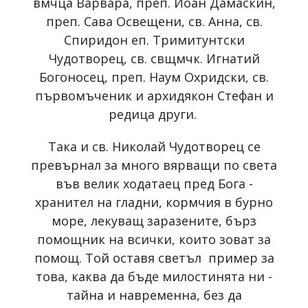
вмчца Варвара, преп. Йоан Дамаскин,
преп. Сава Освещени, св. Анна, св.
Спиридон еп. Тримитунтски
Чудотворец, св. свщмчк. Игнатий
Богоносец, преп. Наум Охридски, св.
първомъченик и архидякон Стефан и
редица други.
Така и св. Николай Чудотворец се
превърнал за много вярващи по света
във велик ходатаец пред Бога -
хранител на гладни, кормчия в бурно
море, лекуващ заразените, бърз
помощник на всички, които зоват за
помощ. Той оставя светъл пример за
това, каква да бъде милостинята ни -
тайна и навременна, без да