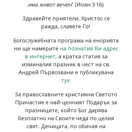
има живот вечен
” (Иоан 3:16).
Здравейте приятели, Христос се
ражда, славете Го!
Богослужебната програма на енорията
ни ще намерите
на познатия Ви адрес
в интернет
, a кратка статия за
изминалия празник в чест на св.
Андрей Първозвани е публикувана
тук
.
За православните християни Светото
Причастие е най-ценният Подарък за
празниците, който Бог дарява
безплатно на Своите чеда по целия
свят. Дечицата, по обичая на