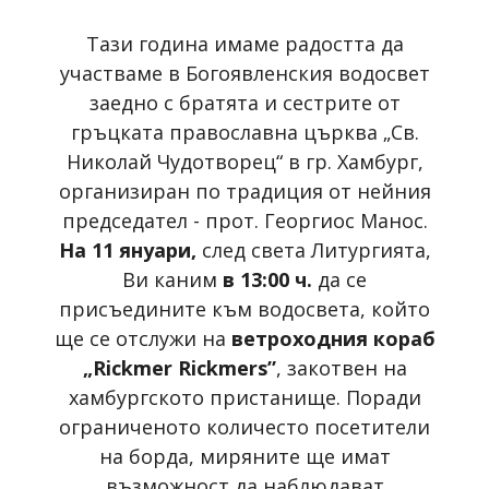
Тази година имаме радостта да
участваме в Богоявленския водосвет
заедно с братята и сестрите от
гръцката православна църква „Св.
Николай Чудотворец“ в гр. Хамбург,
организиран по традиция от нейния
председател - прот. Георгиос Манос.
На 11 януари,
след света Литургията,
Ви каним
в 13:00 ч.
да се
присъедините към водосвета, който
ще се отслужи на
ветроходния кораб
„Rickmer Rickmers”
, закотвен на
хамбургското пристанище. Поради
ограниченото количесто посетители
на борда, миряните ще имат
възможност да наблюдават