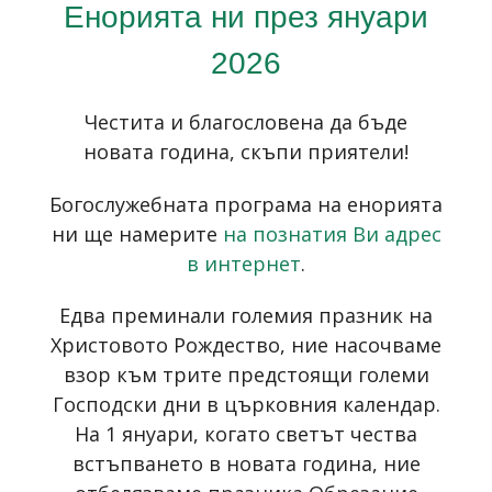
Енорията ни през януари
2026
Честита и благословена да бъде
новата година, скъпи приятели!
Богослужебната програма на енорията
ни ще намерите
на познатия Ви адрес
в интернет
.
Едва преминали големия празник на
Христовото Рождество, ние насочваме
взор към трите предстоящи големи
Господски дни в църковния календар.
На 1 януари, когато светът чества
встъпването в новата година, ние