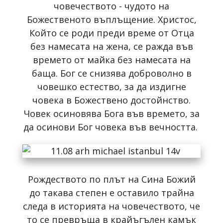
човечеството - чудото на
Божественото въплъщение. Христос,
Който се роди преди време от Отца
без намесата на жена, се ражда във
времето от майка без намесата на
баща. Бог се снизява доброволно в
човешко естество, за да издигне
човека в Божествено достойнство.
Човек осиновява Бога във времето, зa
да осинови Бог човека във вечността.
Рождеството по плът на Сина Божий
до такава степен е оставило трайна
следа в историята на човечеството, че
то се превръща в крайъгълен камък