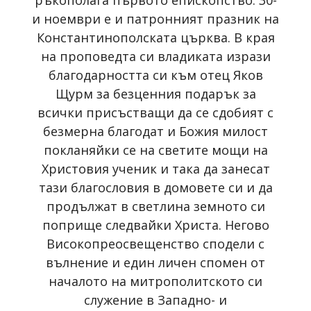
ръкополага първото епископство. 30-
и ноември е и патронният празник на
Константинополската църква. В края
на проповедта си владиката изрази
благодарността си към отец Яков
Щурм за безценния подарък за
всички присъстващи да се сдобият с
безмерна благодат и Божия милост
покланяйки се на светите мощи на
Христовия ученик и така да занесат
тази благословия в домовете си и да
продължат в светлина земното си
поприще следвайки Христа. Негово
Високопреосвещенство сподели с
вълнение и един личен спомен от
началото на митрополитското си
служение в Западно- и