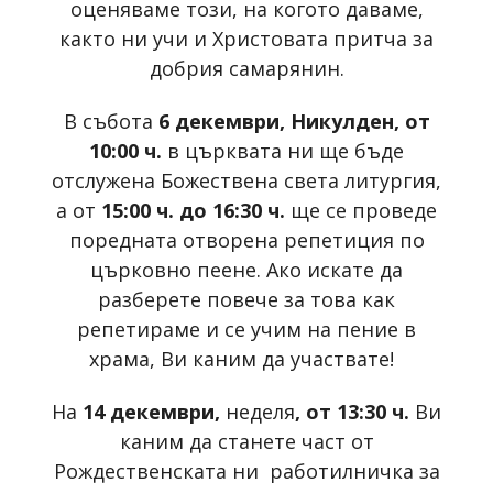
оценяваме този, на когото даваме,
както ни учи и Христовата притча за
добрия самарянин.
В събота
6 декември, Никулден, от
10:00 ч.
в църквата ни ще бъде
отслужена Божествена света литургия,
а от
15:00 ч. до 16:30 ч.
ще се проведе
поредната отворена репетиция по
църковно пеене. Ако искате да
разберете повече за това как
репетираме и се учим на пение в
храма, Ви каним да участвате!
На
14 декември,
неделя
, от 13:30 ч.
Ви
каним да станете част от
Рождественската ни работилничка за