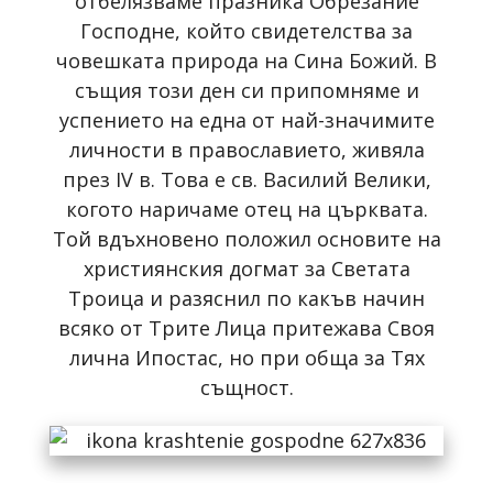
отбелязваме празника Обрезание
Господне, който свидетелства за
човешката природа на Сина Божий. В
същия този ден си припомняме и
успението на една от най-значимите
личности в православието, живяла
през IV в. Това е св. Василий Велики,
когото наричаме отец на църквата.
Той вдъхновено положил основите на
християнския догмат за Свeтата
Троица и разяснил по какъв начин
всяко от Трите Лица притежава Своя
лична Ипостас, но при обща за Тях
същност.