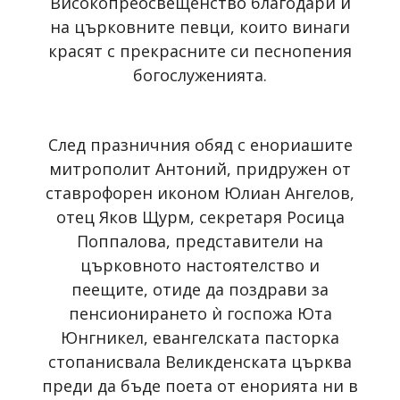
Високопреосвещенство благодари и
на църковните певци, които винаги
красят с прекрасните си песнопения
богослуженията.
След празничния обяд с енориашите
митрополит Антоний, придружен от
ставрофорен иконом Юлиан Ангелов,
отец Яков Щурм, секретаря Росица
Поппалова, представители на
църковното настоятелство и
пеещите, отиде да поздрави за
пенсионирането ѝ госпожа Юта
Юнгникел, евангелската пасторка
стопанисвала Великденската църква
преди да бъде поета от енорията ни в