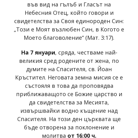
във вид на гълъб и Гласът на
Небесния Отец, който говори и
свидетелства за Своя единороден Син:
„Този е Моят възлюбен Син, в Когото е
Моето благоволение“ (Мат. 3:17).
На 7 януари
, сряда, честваме най-
великия сред родените от жена, по
думите на Спасителя, св. Йоан
Кръстител. Неговата земна мисия се е
състояля в това да проповядва
приближаващото се Божие царство и
да свидетелства за Месията,
извършвайки водно къщение над
Спасителя. На този ден църквата ще
бъде отворена за поклонение и
молитва
от 16:00 ч.