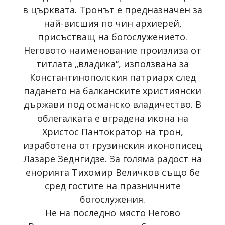
в църквата. Тронът е предназначен за
най-висшия по чин архиерей,
присъстващ на богослужението.
Неговото наименование произлиза от
титлата „владика“, използвана за
Константинополския патриарх след
падането на балканските християнски
държави под османско владичество. В
облегалката е вградена икона на
Христос Пантократор на трон,
изработена от грузинския иконописец
Лазаре Зеднгидзе. За голяма радост на
енорията Тихомир Величков също бе
сред гостите на празничните
богослужения.
Не на последно място Негово