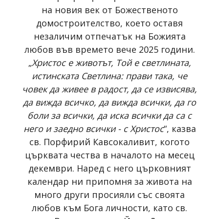
на новия век от Божественото
домостроителство, което оставя
незаличим отпечатък на Божията
любов във времето вече 2025 години.
„
Христос е животът, Той е светлината,
истинската Светлина: прави така, че
човек да живее в радост, да се извисява,
да вижда всичко, да вижда всички, да го
боли за всички, да иска всички да са с
него и заедно всички - с Христос
“, казва
св. Порфирий Кавсокаливит, когото
църквата чества в началото на месец
декември. Наред с него църковният
календар ни припомня за живота на
много други просияли със своята
любов към Бога личности, като св.