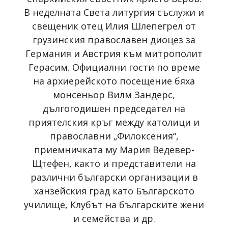
В неделната Света литургия съслужи и
свещеник отец Илия Шлепегрел от
грузинския православен диоцез за
Германия и Австрия към митрополит
Герасим. Официални гости по време
на архиерейското посещение бяха
монсеньор Вилм Зандерс,
дългогодишен председател на
приятелския кръг между католици и
православни „Филоксения“,
приемничката му Мария Ведевер-
Щтефен, както и представители на
различни български организации в
ханзейския град като Българското
училище, Клубът на българските жени
и семейства и др.