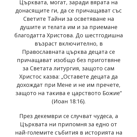
Църквата, могат, заради вярата на
донасящите ги, да се причащават със
Светите Тайни за осветяване на
душите и телата им и за приемане
благодатта Христова. До шестгодишна
възраст включително, в
Православната църква децата се
причащават изобщо без приготвяне
за Светата литургия, защото сам
Христос казва: „Оставете децата да
дохождат при Мене и не им пречете,
защото на такива е царството Божие“
(Иоан 18:16).
През декември се случват чудеса, а
Църквата ни припомня за едно от
най-големите събития в историята на