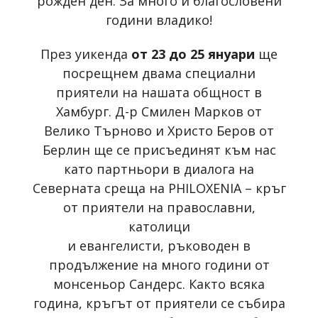
рожден ден. За много и благословени
години владико!
През уикенда
от 23 до 25 януари
ще
посрещнем двама специални
приятели на нашата общност в
Хамбург. Д-р Смилен Марков от
Велико Търново и Христо Беров от
Берлин ще се присъединят към нас
като партньори в диалога на
Северната среща на PHILOXENIA – кръг
от приятели на православни,
католици
и евангелисти, ръководен в
продължение на много години от
монсеньор Сандерс. Както всяка
година, кръгът от приятели се събира