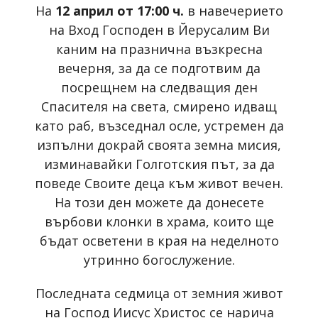
На
12 април от 17:00 ч.
в навечерието
на Вход Господен в Йерусалим Ви
каним на празнична възкресна
вечерня, за да се подготвим да
посрещнем на следващия ден
Спасителя на света, смирено идващ
като раб, възседнал осле, устремен да
изпълни докрай своята земна мисия,
изминавайки Голготския път, за да
поведе Своите деца към живот вечен.
На този ден можете да донесете
върбови клонки в храма, които ще
бъдат осветени в края на неделното
утринно богослужение.
Последната седмица от земния живот
на Господ Иисус Христос се нарича