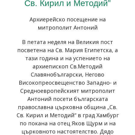
Св. Кирил и Методий”
Архиерейско посещение на
митрополит Антоний
В петата неделя на Великия пост
посветена на Св. Мария Египетска, а
тази година и на успението на
архиепископ Св.Методий
Славянобългарски, Негово
Високопреосвещенство Западно- и
Средноевропейският митрополит
Антоний посети българската
православна църковна община „Св.
Св. Кирил и Методий“ в град Хамбург
по покана на отец Яков Щурм и на
църковното настоятелство. Дядо