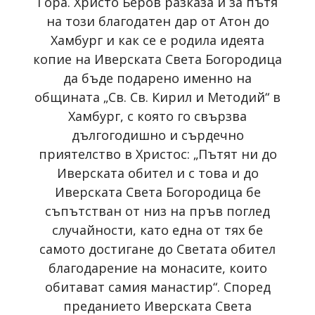
Гора. Христо Беров разказа и за пътя
на този благодатен дар от Атон до
Хамбург и как се е родила идеята
копие на Иверската Света Богородица
да бъде подарено именно на
общината „Св. Св. Кирил и Методий“ в
Хамбург, с която го свързва
дългогодишно и сърдечно
приятелство в Христос: „Пътят ни до
Иверската обител и с това и до
Иверската Света Богородица бе
съпътстван от низ на пръв поглед
случайности, като една от тях бе
самото достигане до Светата обител
благодарение на монасите, които
обитават самия манастир“. Според
преданието Иверската Света