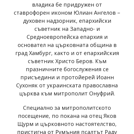
владика бе придружен от
ставрофорен иконом Юлиан Ангелов –
духовен надзорник, епархийски
съветник на Западно- и
Средноевропейска епархия и
основател на църковната община в
град Хамбург, както и от епархийския
съветник Христо Беров. Към
празничните богослужения се
присъедини и протойерей Иоанн
Сухоняк от украинската православна
църква към митрополит Онуфрий.
Специално за митрополитското
посещение, по покана на отец Яков
Щурм и църковното настоятелство,
пристигна от Румъния псалтът Раду