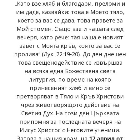
„Като взе хляб и благодари, преломи и
им даде, казвайки: това е Моето тяло,
което за вас се дава; това правете за
Мой спомен. Също взе и чашата след
вечеря, като рече: тая чаша е новият
завет с Моята кръв, която за вас се
пролива“ (Лук. 22:19-20). До ден днешен
това свещенодействие се извършва
на всяка една Божествена света
литургия, по време на която
принесеният хляб и вино се
претворяват в Тяло и Кръв Христови
чрез животворящото действие на
Светия Дух. На този ден Църквата
припомня за последната вечеря на
Иисус Христос с Неговите ученици.
Затова в нашия храм, на
17 април от