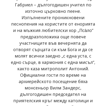
Габриел – дългогодишен учител по
източно църковно пеене.
Изпълнените проникновени
песнопения на хористите от енорията
и на мъжкия любителски хор „Пса̀ло“
предразположиха още повече
участниците във вечернята да
отворят сърцата си към Бога и да се
молят всички заедно „с една уста, с
едно сърце, в хармония с една мисъл“,
както каза митрополит Антоний.
Официални гости по време на
архиерейското посещение бяха
монсеньор Вилм Зандерс,
дългогодишен председател на
приятелския кръг между католици и