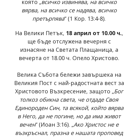
която „
всичко извинява, на всичко
вярва, на всичко се надява, всичко
претърпява
“ (1 Кор. 13:4-8).
На Велики Петък,
18 април от 10.00 ч.
,
ще бъде отслужена вечерня с
изнасяне на Светата Плащаница, а
вечерта от 18.00 ч. Опело Христово.
Велика Събота бележи завършека на
Великия Пост с най-радостната вест за
Христовото Възкресение, защото „
Бог
толкоз обикна света, че отдаде Своя
Единороден Син, та всякой, който вярва
в Него, да не погине, но да има живот
вечен
“ (Иоан 3:16). „
Ако Христос не е
възкръснал, празна е нашата проповед