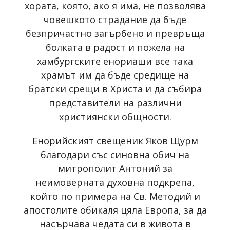
хората, която, ако я има, не позволява
човешкото страдание да бъде
безпричастно загърбено и превръща
болката в радост и пожела на
хамбургските енориаши все така
храмът им да бъде средище на
братски срещи в Христа и да събира
представители на различни
християнски общности.
Енорийският свещеник Яков Щурм
благодари със синовна обич на
митрополит Антоний за
неимоверната духовна подкрепа,
който по примера на Св. Методий и
апостолите обикаля цяла Европа, за да
насърчава чедата си в живота в