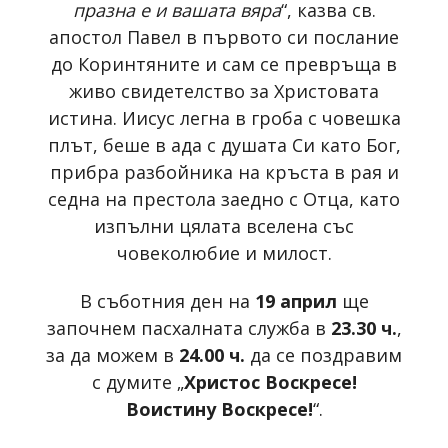
празна е и вашата вяра
“, казва св.
апостол Павел в първото си послание
до Коринтяните и сам се превръща в
живо свидетелство за Христовата
истина. Иисус легна в гроба с човешка
плът, беше в ада с душата Си като Бог,
прибра разбойника на кръста в рая и
седна на престола заедно с Отца, като
изпълни цялата вселена със
човеколюбие и милост.
В съботния ден на
19 април
ще
започнем пасхалната служба в
23.30 ч.
,
за да можем в
24.00 ч.
да се поздравим
с думите „
Христос Воскресе!
Воистину Воскресе!
“.