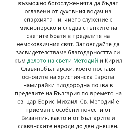
възможно богослуженията да бъдат
оглавени от духовния водач на
епархията ни, чието служение е
мисионерско и следва стъпките на
светите братя в пределите на
немскоезичния свят. Заповядайте да
засвидетелстваме благодарността си
към
делото на свети Методий
и Кирил
Славянобългарски, което поставя
основите на християнска Европа
намирайки плодородна почва в
пределите на България по времето на
св. цар Борис-Михаил. Св. Методий е
приеман с особени почести от
Византия, както и от българите и
славянските народи до ден днешен.