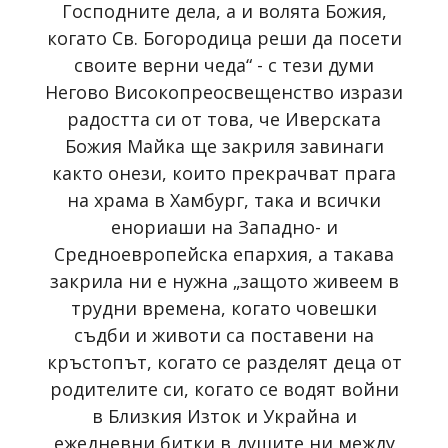
Господните дела, а и волята Божия,
когато Св. Богородица реши да посети
своите верни чеда“ - с тези думи
Негово Високопреосвещенство изрази
радостта си от това, че Иверската
Божия Майка ще закриля завинаги
както онези, които прекрачват прага
на храма в Хамбург, така и всички
енориаши на Западно- и
Средноевропейска епархия, а такава
закрила ни е нужна „защото живеем в
трудни времена, когато човешки
съдби и животи са поставени на
кръстопът, когато се разделят деца от
родителите си, когато се водят войни
в Близкия Изток и Украйна и
ежедневни битки в душите ни между