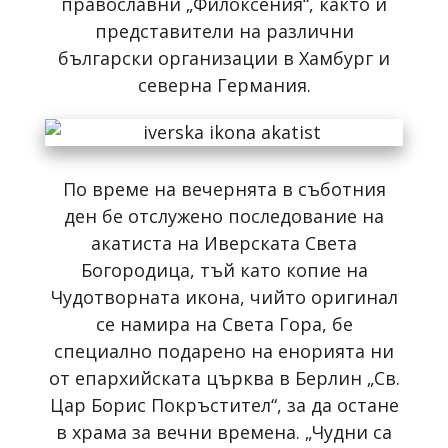
православни „Филоксения“, както и
представители на различни
български организации в Хамбург и
северна Германия.
По време на вечернята в съботния
ден бе отслужено последование на
акатиста на Иверската Света
Богородица, тъй като копие на
Чудотворната икона, чийто оригинал
се намира на Света Гора, бе
специално подарено на енорията ни
от епархийската църква в Берлин „Св.
Цар Борис Покръстител“, за да остане
в храма за вечни времена. „Чудни са