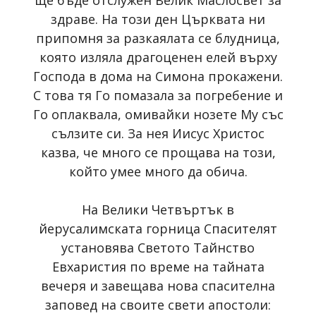
здраве. На този ден Църквата ни
припомня за разкаялата се блудница,
която изляла драгоценен елей върху
Господа в дома на Симона прокажени.
С това тя Го помазала за погребение и
Го оплаквала, омивайки нозете Му със
сълзите си. За нея Иисус Христос
казва, че много се прощава на този,
който умее много да обича.
На Велики Четвъртък в
йерусалимската горница Спасителят
установява Светото Тайнство
Евхаристия по време на тайната
вечеря и завещава нова спасителна
заповед на своите свети апостоли: