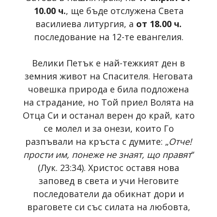
10.00 ч.
, ще бъде отслужена Света
василиева литургия, а
от 18.00 ч.
последование на 12-те евангелия.
Велики Петък е най-тежкият ден в
земния живот на Спасителя. Неговата
човешка природа е била подложена
на страдание, но Той приел Волята на
Отца Си и останал верен до край, като
се молел и за онези, които Го
разпъвали на кръста с думите: „
Отче!
прости им, понеже не знаят, що правят
“
(Лук. 23:34). Христос оставя нова
заповед в света и учи Неговите
последователи да обикнат дори и
враговете си със силата на любовта,