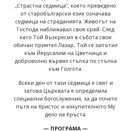
„Страстна седмица”, което преведено
от старобългарски език означава
седмица на страданията. Животът на
Господа наближавал своя край. След
като Той Възкресил в събота своя
обичан приятел Лазар, Той се запътил
към Йерусалим на Цветница и
доброволно вървял стъпка по стъпка
към Голгота.
Всеки ден от тази седмица е свят и
затова Църквата е определила
специални богослужения, за да почете
пътя на Христос и изкупителното Му
дело на Кръста.
— ПРОГРАМА —