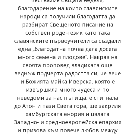
благодарение на които славянските
народи са получили благодатта да
разбират Свещеното писание на
собствен роден език като така
славянските първоучители са създали
една „благодатна почва дала досега
много семена и плодове“. Накрая на
своята проповед владиката още
веднъж подчерта радостта си, че вече
и Божията майка Иверска, която е
извършила много чудеса и по
неведоми за нас пътища, е стигнала
до Атон и пази Света гора, ще закриля
хамбургската енория и цялата
Западно- и средноевропейска епархия
и призова към повече любов между