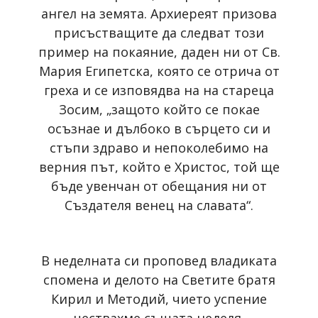
ангел на земята. Архиереят призова
присъстващите да следват този
пример на покаяние, даден ни от Св.
Мария Египетска, която се отрича от
греха и се изповядва на на стареца
Зосим, „защото който се покае
осъзнае и дълбоко в сърцето си и
стъпи здраво и непоколебимо на
верния път, който е Христос, той ще
бъде увенчан от обещания ни от
Създателя венец на славата“.
В неделната си проповед владиката
спомена и делото на Светите братя
Кирил и Методий, чието успение
чествахме същата неделя,