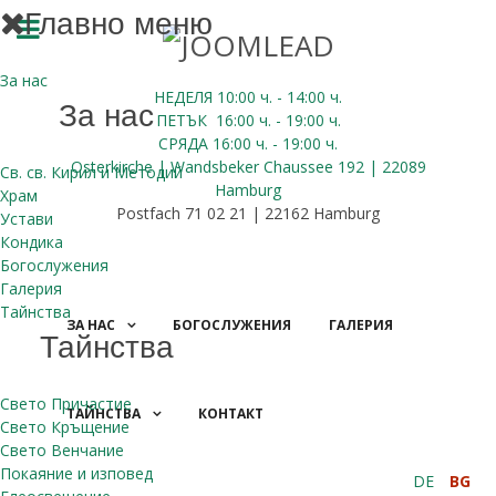
Главно меню
За нас
НЕДЕЛЯ 10:00
ч.
- 14:00 ч.
За нас
ПЕТЪК
16:00
ч.
- 19:00 ч.
СРЯДА
16:00
ч.
- 19:00 ч.
Osterkirche | Wandsbeker Chaussee 192 | 22089
Св. св. Кирил и Методий
Hamburg
Храм
Postfach 71 02 21 | 22162 Hamburg
Устави
Кондика
Богослужения
Галерия
Тайнства
ЗА НАС
БОГОСЛУЖЕНИЯ
ГАЛЕРИЯ
Тайнства
Свето Причастие
ТАЙНСТВА
КОНТАКТ
Свето Кръщение
ДАРЕНИЯ
Свето Венчание
Покаяние и изповед
DE
BG