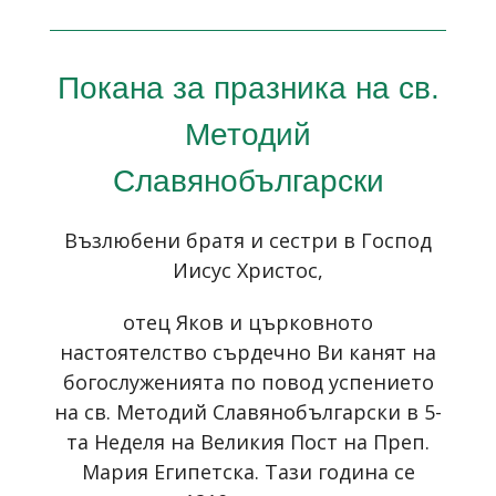
Покана за празника на св.
Методий
Славянобългарски
Възлюбени братя и сестри в Господ
Иисус Христос,
отец Яков и църковното
настоятелство сърдечно Ви канят на
богослуженията по повод успението
на св. Методий Славянобългарски в 5-
та Неделя на Великия Пост на Преп.
Мария Египетска. Тази година се