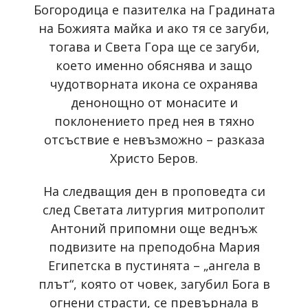
Богородица е пазителка на Градината
на Божията майка и ако тя се загуби,
тогава и Света Гора ще се загуби,
което именно обяснява и защо
чудотворната икона се охранява
денонощно от монасите и
поклонението пред нея в тяхно
отсъствие е невъзможно – разказа
Христо Беров.
На следващия ден в проповедта си
след Светата литургия митрополит
Антоний припомни още веднъж
подвизите на преподобна Мария
Египетска в пустинята – „ангела в
плът“, която от човек, загубил Бога в
огнени страсти, се превърнала в