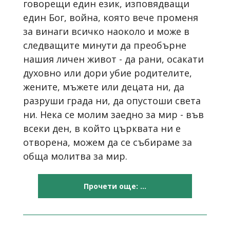
говорещи един език, изповядващи
един Бог, война, която вече променя
за винаги всичко наоколо и може в
следващите минути да преобърне
нашия личен живот - да рани, осакати
духовно или дори убие родителите,
жените, мъжете или децата ни, да
разруши града ни, да опустоши света
ни. Нека се молим заедно за мир - във
всеки ден, в който църквата ни е
отворена, можем да се събираме за
обща молитва за мир.
Прочети още: ...