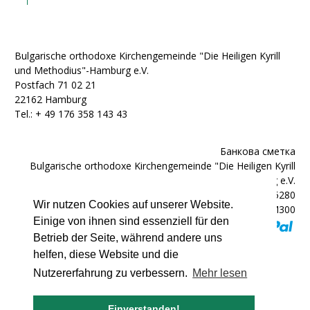
Bulgarische orthodoxe Kirchengemeinde "Die Heiligen Kyrill
und Methodius"-Hamburg e.V.
Postfach 71 02 21
22162 Hamburg
Tel.: + ‭49 176 358 143 43‬
Банкова сметка
Bulgarische orthodoxe Kirchengemeinde "Die Heiligen Kyrill
und Methodius"-Hamburg e.V.
IBAN: DE92200300000602025280
Wir nutzen Cookies auf unserer Website.
BIC: HYVEDEMM300
Einige von ihnen sind essenziell für den
Betrieb der Seite, während andere uns
helfen, diese Website und die
Nutzererfahrung zu verbessern.
Mehr lesen
© 2007 - 2026 bulgarische-kirche.de
Einverstanden!