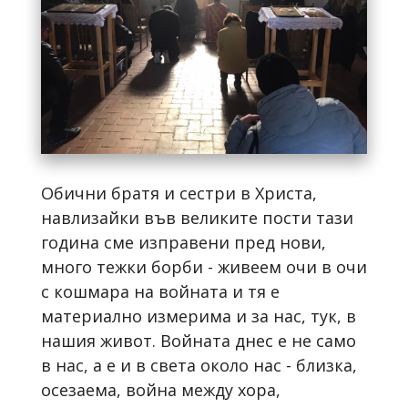
Обични братя и сестри в Христа,
навлизайки във великите пости тази
година сме изправени пред нови,
много тежки борби - живеем очи в очи
с кошмара на войната и тя е
материално измерима и за нас, тук, в
нашия живот. Войната днес е не само
в нас, а е и в света около нас - близка,
осезаема, война между хора,