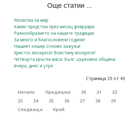
Още статии ...
Молитва за мир
Какво предстои през месец февруари
Разнообразието на нашите традиции
За много и благословени години!
Нашият кошер отново зажужа!
Христос воскресе! Воистину воскресе!
Четвърта кръгла маса: Бълг. църковна община:
вчера, днес и утре
Страница 25 от 43
Начало
Предишна
20
21
22
23
24
25
26
27
28
29
Следваща
Край