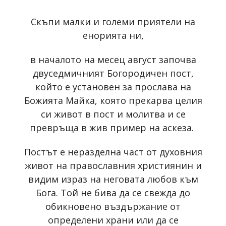
Скъпи малки и големи приятели на
енорията ни,
в началото на месец август започва
двуседмичният Богородичен пост,
който е установен за прослава на
Божията Майка, която прекарва целия
си живот в пост и молитва и се
превръща в жив пример на аскеза.
Постът е неразделна част от духовния
живот на православния християнин и
видим израз на неговата любов към
Бога. Той не бива да се свежда до
обикновено въздържание от
определени храни или да се