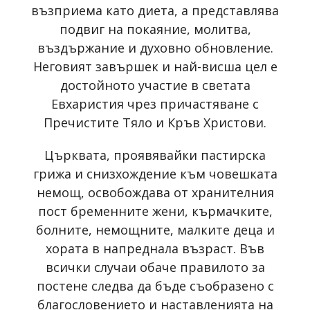
възприема като диета, а представлява
подвиг на покаяние, молитва,
въздържание и духовно обновление.
Неговият завършек и най-висша цел е
достойното участие в светата
Евхаристия чрез причастяване с
Пречистите Тяло и Кръв Христови.
Църквата, проявявайки пастирска
грижа и снизхождение към човешката
немощ, освобождава от хранителния
пост бременните жени, кърмачките,
болните, немощните, малките деца и
хората в напреднала възраст. Във
всички случаи обаче правилото за
постене следва да бъде съобразено с
благословението и наставленията на