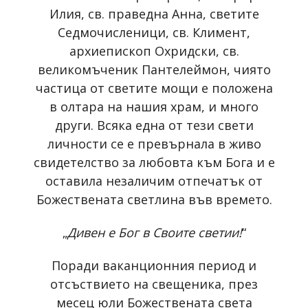
Илия, св. праведна Анна, светите
Седмочисленици, св. Климент,
архиепископ Охридски, св.
великомъченик Пантелеймон, чиято
частица от светите мощи е положена
в олтара на нашия храм, и много
други. Всяка една от тези свети
личности се е превърнала в живо
свидетелство за любовта към Бога и е
оставила незаличим отпечатък от
Божествената светлина във времето.
„
Дивен е Бог в Своите светии!
“
Поради ваканционния период и
отсъствието на свещеника, през
месец юли Божествената света