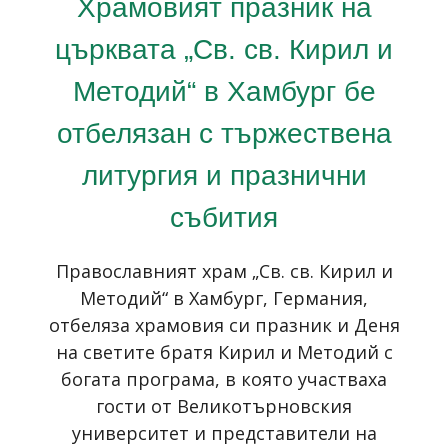
Храмовият празник на
църквата „Св. св. Кирил и
Методий“ в Хамбург бе
отбелязан с тържествена
литургия и празнични
събития
Православният храм „Св. св. Кирил и
Методий“ в Хамбург, Германия,
отбеляза храмовия си празник и Деня
на светите братя Кирил и Методий с
богата програма, в която участваха
гости от Великотърновския
университет и представители на