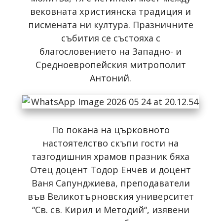
вековната християнска традиция и
писмената ни култура. Празничните
събития се състояха с
благословението на Западно- и
Средноевропейския митрополит
Антоний.
По покана на църковното
настоятелство скъпи гости на
тазгодишния храмов празник бяха
Отец доцент Тодор Енчев и доцент
Ваня Сапунджиева, преподаватели
във Великотърновския университет
“Св. св. Кирил и Методий“, изявени