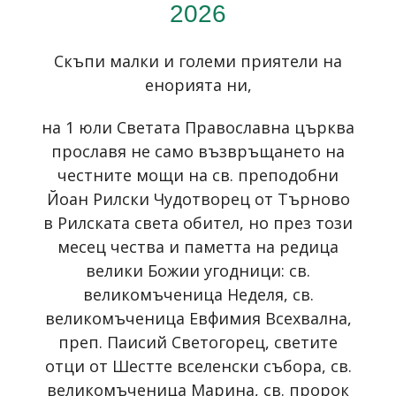
2026
Скъпи малки и големи приятели на
енорията ни,
на 1 юли Светата Православна църква
прославя не само възвръщането на
честните мощи на св. преподобни
Йоан Рилски Чудотворец от Търново
в Рилската света обител, но през този
месец чества и паметта на редица
велики Божии угодници: св.
великомъченица Неделя, св.
великомъченица Евфимия Всехвална,
преп. Паисий Светогорец, светите
отци от Шестте вселенски събора, св.
великомъченица Марина, св. пророк