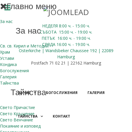
Главно меню
За нас
НЕДЕЛЯ 8:00
ч.
- 15:00 ч.
За нас
СЪБОТА
15:00
ч.
- 19:00 ч.
ПЕТЪК
16:00
ч.
- 19:00 ч.
СРЯДА
16:00
ч.
- 19:00 ч.
Св. св. Кирил и Методий
Osterkirche | Wandsbeker Chaussee 192 | 22089
Храм
Hamburg
Устави
Postfach 71 02 21 | 22162 Hamburg
Кондика
Богослужения
Галерия
Тайнства
Тайнства
ЗА НАС
БОГОСЛУЖЕНИЯ
ГАЛЕРИЯ
Свето Причастие
Свето Кръщение
ТАЙНСТВА
КОНТАКТ
Свето Венчание
ДАРЕНИЯ
Покаяние и изповед