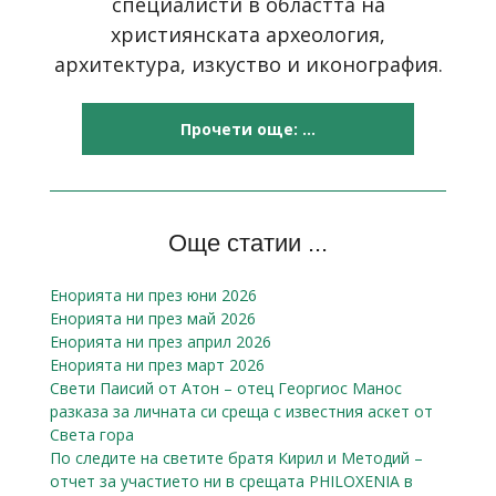
специалисти в областта на
християнската археология,
архитектура, изкуство и иконография.
Прочети още: ...
Още статии ...
Енорията ни през юни 2026
Енорията ни през май 2026
Енорията ни през април 2026
Енорията ни през март 2026
Свети Паисий от Атон – отец Георгиос Манос
разказa за личната си среща с известния аскет от
Света гора
По следите на светите братя Кирил и Методий –
отчет за участието ни в срещата PHILOXENIA в